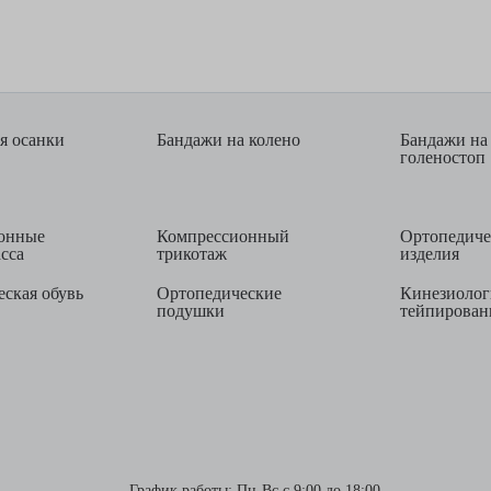
я осанки
Бандажи на колено
Бандажи на
голеностоп
онные
Компрессионный
Ортопедиче
асса
трикотаж
изделия
ская обувь
Ортопедические
Кинезиолог
подушки
тейпирован
График работы:
Пн-Вс с 9:00 до 18:00