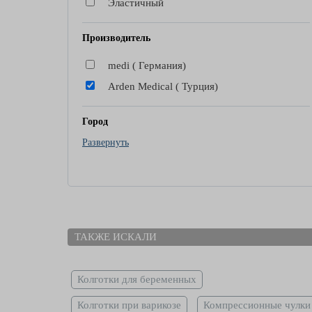
Эластичный
Производитель
medi ( Германия)
Arden Medical ( Турция)
Город
Развернуть
Киев
Одесса
Днепр
Харьков
Запорожье
ТАКЖЕ ИСКАЛИ
Львов
Колготки для беременных
Колготки при варикозе
Компрессионные чулки