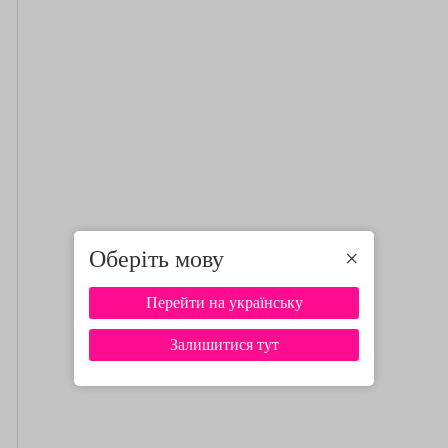
Оберіть мову
×
Перейти на українську
Залишитися тут