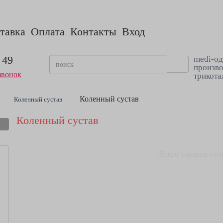
тавка
Оплата
Контакты
Вход
 49
medi-од
произво
звонок
трикота
Коленный сустав
Коленный сустав
Коленный сустав
Всего товаров ото