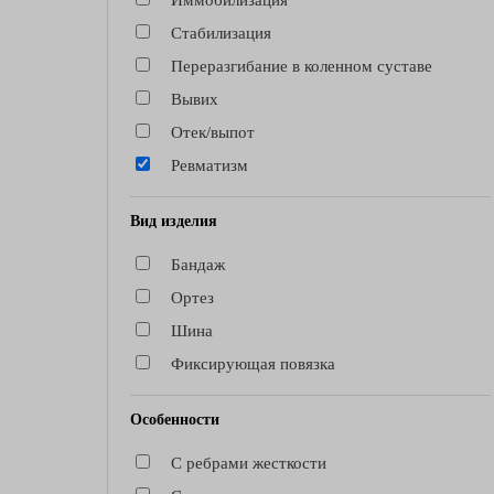
Иммобилизация
Стабилизация
Переразгибание в коленном суставе
Вывих
Отек/выпот
Ревматизм
Вид изделия
Бандаж
Ортез
Шина
Фиксирующая повязка
Особенности
С ребрами жесткости