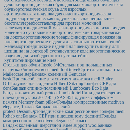
девочки
ортопедическая обувь для мальчика
ортопедическая
обувь
ортопедическая обувь для взрослых
ортопедическая подушка для сидения
ортопедическая
подушка
ортопедическая подушка для сна
специальные
бюстгальтеры
бюстгальтер для протеза молочной
железы
ортопедический магазин
ортопедические изделия для
коленного сустава
детские ортопедические товары
повязки
на локоть
ортопедические товары
фиксирующая повязка на
плечо
ортопедические изделия для спины
протез молочной
железы
ортопедические изделия для шеи
купить шину для
шеи
шина на локтевой сустав
суппорт колена
ортопедические
изделия для тазобедренного сустава
тейпы
купить
тейпирование киев
Стельки для обуви Insole 3/4
Стельки при повышенных
нагрузках/лишнем весе medi foot travel
Ортез для щиколотки
Malleocare step
Бандаж коленный Genucare
basic
Приспособление для снятия трикотажа medi Butler
Off
Подушка для сидения Hilberd Sitzring
Гольфы CEP для
бега
Бандаж спинно-поясничный Lumbocare Eco light
Бандаж поясничный protect.Lumbaforte
Шина для отведения
плеча (под углом 30° / 45°) SAS 45
Подушка с эффектом
памяти Memory foam pillow
Гольфы компрессионные mediven
elegance, 1 класс
Бандаж плечевой
protect.Desault
Ортопедические компрессионные гольфы medi
Rehab one
Бандаж CEP при підошовному фасциїті
Гольфы
компрессионные mediven elegance, 1 класс
Бандаж коленный шерстяной Knee support wool
Бандаж
коленный компрессионный medi elastic knee support