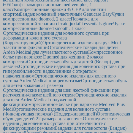
605
Гольфы компрессионные mediven plus, 1
класс
Компрессионные бриджи ¾ CEP для занятий
спортом
Бандаж коленный эластичный Genucare Easy
Чулки
компрессионные duomed, 2 класс
Перчатка для
компрессионной терапии circaid juxtafit essentials glove
Чулки
компрессионные duomed smooth, 1 класс
Ортопедические изделия для коленного сустава при
деформации коленного сустава
(Корректирующий)
Ортопедические изделия для рук Medi
эластичной фиксации
Ортопедические товары для детей
Arden Medical для лучезапястного сустава
Компрессионное
белье при варикозе Duomed для женщин 2 класса
компрессии
Ортопедическая обувь для детей (Велюр) для
девочек
Ортопедические изделия для коленного сустава при
гипермобильности надколенника с открытым
надколенником
Ортопедические изделия для коленного
сустава Arden Medical при ревматизме
Ортопедическая обувь
для детей кожаная 21 размера
Ортопедические изделия для шеи жесткой фиксации при
растяжении/спазме шейного отдела
Ортопедические изделия
для шеи Arden Medical полужесткой
фиксации
Компрессионное белье при варикозе Mediven Plus
Medi
Ортопедические изделия для коленного сустава
(Фиксирующая повязка) (Поддерживающией)
Ортопедическая
обувь для детей 22 размера для девочек
Ортопедические
изделия для коленного сустава при отеке/выпоте с
фиксирующими ремнями
Бандажи для голеностопа (Бандаж)
эластичной/мягкой фиксации
Ортопедические изделия для