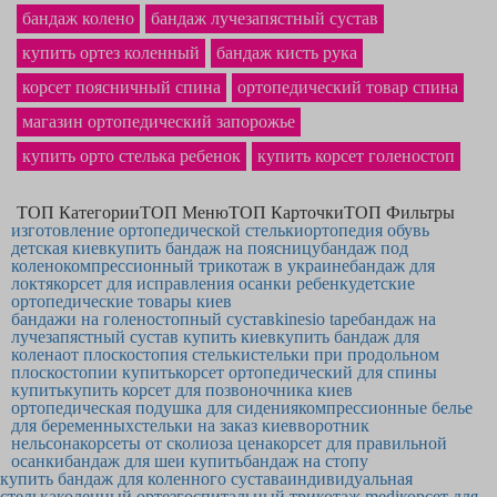
Если Вам необходимы высококачественные
бандажи на локтевой сустав
бандаж колено
бандаж лучезапястный сустав
— Вы на правильном пути. Широкий каталог сайта охватывает товары,
как
купить ортез коленный
компрессионные гольфы cep — купить
бандаж кисть рука
сможете, оставив заказ. В
нашем магазине ортопедических товаров самая низкая на рынке
цена на
корсет поясничный спина
ортопедический товар спина
ортопедическую подушку
в Никополе и по другим городам Украины.
Хороший
бюстгальтер с карманом для протеза
точно станет
магазин ортопедический запорожье
приобретением, которым Вы будете рады.
купить орто стелька ребенок
купить корсет голеностоп
ТОП Категории
ТОП Меню
ТОП Карточки
ТОП Фильтры
изготовление ортопедической стельки
ортопедия обувь
детская киев
купить бандаж на поясницу
бандаж под
колено
компрессионный трикотаж в украине
бандаж для
локтя
корсет для исправления осанки ребенку
детские
ортопедические товары киев
бандажи на голеностопный сустав
kinesio tape
бандаж на
лучезапястный сустав купить киев
купить бандаж для
колена
от плоскостопия стельки
стельки при продольном
плоскостопии купить
корсет ортопедический для спины
купить
купить корсет для позвоночника киев
ортопедическая подушка для сидения
компрессионные белье
для беременных
стельки на заказ киев
воротник
нельсона
корсеты от сколиоза цена
корсет для правильной
осанки
бандаж для шеи купить
бандаж на стопу
купить бандаж для коленного сустава
индивидуальная
стелька
коленный ортез
госпитальный трикотаж medi
корсет для