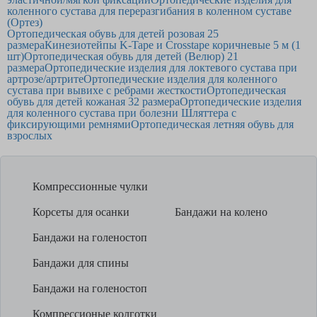
коленного сустава для переразгибания в коленном суставе
(Ортез)
Ортопедическая обувь для детей розовая 25
размера
Кинезиотейпы K-Tape и Crosstape коричневые 5 м (1
шт)
Ортопедическая обувь для детей (Велюр) 21
размера
Ортопедические изделия для локтевого сустава при
артрозе/артрите
Ортопедические изделия для коленного
сустава при вывихе с ребрами жесткости
Ортопедическая
обувь для детей кожаная 32 размера
Ортопедические изделия
для коленного сустава при болезни Шляттера с
фиксирующими ремнями
Ортопедическая летняя обувь для
взрослых
Компрессионные чулки
Корсеты для осанки
Бандажи на колено
Бандажи на голеностоп
Бандажи для спины
Бандажи на голеностоп
Компрессионые колготки