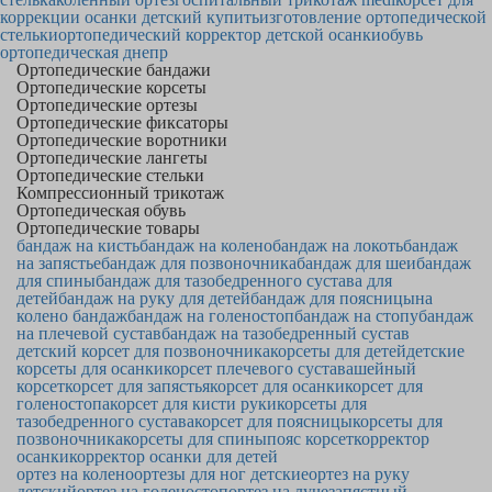
коррекции осанки детский купить
изготовление ортопедической
стельки
ортопедический корректор детской осанки
обувь
ортопедическая днепр
Ортопедические бандажи
Ортопедические корсеты
Ортопедические ортезы
Ортопедические фиксаторы
Ортопедические воротники
Ортопедические лангеты
Ортопедические стельки
Компрессионный трикотаж
Ортопедическая обувь
Ортопедические товары
бандаж на кисть
бандаж на колено
бандаж на локоть
бандаж
на запястье
бандаж для позвоночника
бандаж для шеи
бандаж
для спины
бандаж для тазобедренного сустава для
детей
бандаж на руку для детей
бандаж для поясницы
на
колено бандаж
бандаж на голеностоп
бандаж на стопу
бандаж
на плечевой сустав
бандаж на тазобедренный сустав
детский корсет для позвоночника
корсеты для детей
детские
корсеты для осанки
корсет плечевого сустава
шейный
корсет
корсет для запястья
корсет для осанки
корсет для
голеностопа
корсет для кисти руки
корсеты для
тазобедренного сустава
корсет для поясницы
корсеты для
позвоночника
корсеты для спины
пояс корсет
корректор
осанки
корректор осанки для детей
ортез на колено
ортезы для ног детские
ортез на руку
детский
ортез на голеностоп
ортез на лучезапястный