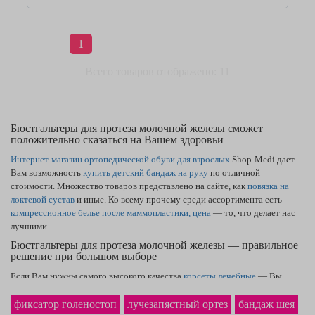
1
Всего товаров отображено: 11
Бюстгальтеры для протеза молочной железы сможет
положительно сказаться на Вашем здоровьи
Интернет-магазин ортопедической обуви для взрослых
Shop-Medi дает
Вам возможность
купить детский бандаж на руку
по отличной
стоимости. Множество товаров представлено на сайте, как
повязка на
локтевой сустав
и иные. Ко всему прочему среди ассортимента есть
компрессионное белье после маммопластики, цена
— то, что делает нас
лучшими.
Бюстгальтеры для протеза молочной железы — правильное
решение при большом выборе
Если Вам нужны самого высокого качества
корсеты лечебные
— Вы
находитесь на правильном пути. Большой каталог сайта содержит
товары, как
ортез плечевой — купить
можете, оставив заказ. В нашем
фиксатор голеностоп
лучезапястный ортез
бандаж шея