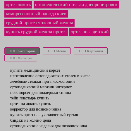
магазине ортопедических товаров самая лучшая
цена тейпов
в Николаеве
ортез локоть
ортопедический стелька днепропетровск
и по остальным городам Украины. Надёжный
для выпрямления спины
корсет
однозначно станет покупкой, которой Вы будете рады.
компрессионный одежда киев
грудной протез молочный железа
купить грудной железа протез
ортез нога детский
ТОП Категории
ТОП Меню
ТОП Карточки
ТОП Фильтры
купить медицинский корсет
изготовление ортопедических стелек в киеве
лечебные стельки при плоскостопии
ортопедический магазин интернет
пояс корсет для поддержки спины
тейп пластырь купить
ортез на локоть купить
корректор для позвоночника
купить ортез на лучезапястный сустав
бандаж на колено цена
ортопедические изделия для позвоночника