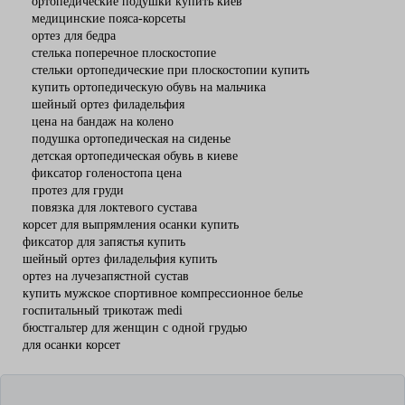
ортопедические подушки купить киев
медицинские пояса-корсеты
ортез для бедра
стелька поперечное плоскостопие
стельки ортопедические при плоскостопии купить
купить ортопедическую обувь на мальчика
шейный ортез филадельфия
цена на бандаж на колено
подушка ортопедическая на сиденье
детская ортопедическая обувь в киеве
фиксатор голеностопа цена
протез для груди
повязка для локтевого сустава
корсет для выпрямления осанки купить
фиксатор для запястья купить
шейный ортез филадельфия купить
ортез на лучезапястной сустав
купить мужское спортивное компрессионное белье
госпитальный трикотаж medi
бюстгальтер для женщин с одной грудью
для осанки корсет
Подушка для вен Hilberd Venenkissen
Бандажи для голеностопа компрессионные
бандаж на кисть
Ортопедические бандажи
Корсет спинно-поясничный Dorsocare
Ортопедические изделия для шеи Arden Medical для
бандаж на колено
Ортопедические корсеты
иммобилизации
Бандаж коленный Genucare basic
Ортопедические ортезы
бандаж на локоть