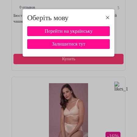
0 отзывов
5
Бюстгальтер Anita care Tonya 4706Х с плотной формованой
Оберіть мову
×
чашкой (без косточки)
Перейти на українську
Смотреть подробнее
Залишитися тут
Купить
-16%