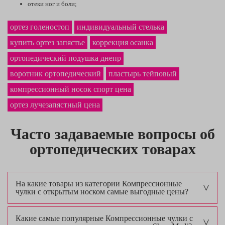
отеки ног и боли;
судороги в зоне икр;
симптомы варикоза разного проявления;
ортез голеностоп
индивидуальный стелька
тромбозы;
купить ортез запястье
ожирение;
коррекция осанка
операции;
ортопедический подушка днепр
беременность и послеродовой период.
воротник ортопедический
пластырь тейповый
Стоит учитывать, что при разных проблемах показаны чулки с
определенной степенью компрессии. Важно использовать изделия строго
компрессионный носок спорт цена
по назначению, поскольку неправильно выбранное белье может оказать
негативное действие.
ортез лучезапястный цена
Эффект от применения трикотажа
Использование компрессионной продукции при присутствии показаний и
по рекомендации доктора обеспечивает благотворное действие. В
Часто задаваемые вопросы об
частности, наблюдается такой эффект:
ортопедических товарах
поддерживаются ослабленные стенки сосудов и венозные
клапаны;
обеспечивается профилактика растяжения вен и проявления
заметных признаков варикозной болезни;
На какие товары из категории Компрессионные
усиливается отток лимфы и крови;
чулки с открытым носком самые выгодные цены?
предотвращаются застойные явления;
устраняются отеки ног;
Какие самые популярные Компрессионные чулки с
сокращается постравматическая и послеоперационная