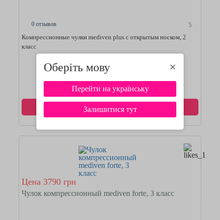
0 отзывов
5
Компрессионные чулки mediven plus с открытым носком, 2
класс
Оберіть мову
×
Смотреть подробнее
Перейти на українську
Купить
Залишитися тут
Цена 3790 грн
Чулок компрессионный mediven forte, 3 класс