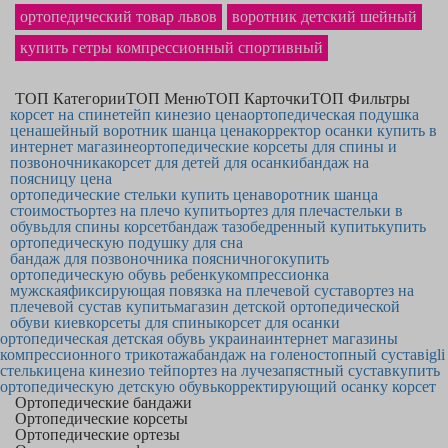
ортопедический товар львов
воротник детский шейный
купить гетры компрессионный спортивный
ТОП Категории
ТОП Меню
ТОП Карточки
ТОП Фильтры
корсет на спине
тейп кинезио цена
ортопедическая подушка
цена
шейный воротник шанца цена
корректор осанки купить в
интернет магазине
ортопедические корсеты для спины и
позвоночника
корсет для детей для осанки
бандаж на
поясницу цена
ортопедические стельки купить цена
воротник шанца
стоимость
ортез на плечо купить
ортез для плеча
стельки в
обувь
для спины корсет
бандаж тазобедренный купить
купить
ортопедическую подушку для сна
бандаж для позвоночника поясничного
купить
ортопедическую обувь ребенку
компрессионка
мужская
фиксирующая повязка на плечевой сустав
ортез на
плечевой сустав купить
магазин детской ортопедической
обуви киев
корсеты для спины
корсет для осанки
ортопедическая детская обувь украина
интернет магазины
компрессионного трикотажа
бандаж на голеностопный сустав
igli
стельки
цена кинезио тейп
ортез на лучезапястный сустав
купить
ортопедическую детскую обувь
корректирующий осанку корсет
Ортопедические бандажи
Ортопедические корсеты
Ортопедические ортезы