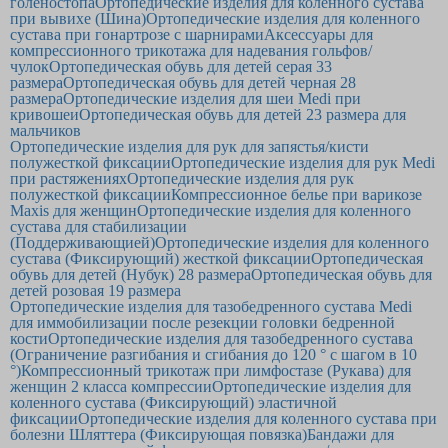
голеностопа
Ортопедические изделия для коленного сустава
при вывихе (Шина)
Ортопедические изделия для коленного
сустава при гонартрозе с шарнирами
Аксессуары для
компрессионного трикотажа для надевания гольфов/
чулок
Ортопедическая обувь для детей серая 33
размера
Ортопедическая обувь для детей черная 28
размера
Ортопедические изделия для шеи Medi при
кривошеи
Ортопедическая обувь для детей 23 размера для
мальчиков
Ортопедические изделия для рук для запястья/кисти
полужесткой фиксации
Ортопедические изделия для рук Medi
при растяжениях
Ортопедические изделия для рук
полужесткой фиксации
Компрессионное белье при варикозе
Maxis для женщин
Ортопедические изделия для коленного
сустава для стабилизации
(Поддерживающией)
Ортопедические изделия для коленного
сустава (Фиксирующий) жесткой фиксации
Ортопедическая
обувь для детей (Нубук) 28 размера
Ортопедическая обувь для
детей розовая 19 размера
Ортопедические изделия для тазобедренного сустава Medi
для иммобилизации после резекции головки бедренной
кости
Ортопедические изделия для тазобедренного сустава
(Ограничение разгибания и сгибания до 120 ° с шагом в 10
°)
Компрессионный трикотаж при лимфостазе (Рукава) для
женщин 2 класса компрессии
Ортопедические изделия для
коленного сустава (Фиксирующий) эластичной
фиксации
Ортопедические изделия для коленного сустава при
болезни Шляттера (Фиксирующая повязка)
Бандажи для