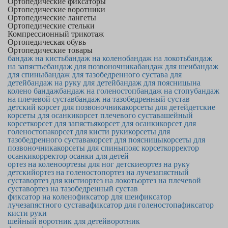
Ортопедические фиксаторы
Ортопедические воротники
Ортопедические лангеты
Ортопедические стельки
Компрессионный трикотаж
Ортопедическая обувь
Ортопедические товары
бандаж на кисть
бандаж на колено
бандаж на локоть
бандаж
на запястье
бандаж для позвоночника
бандаж для шеи
бандаж
для спины
бандаж для тазобедренного сустава для
детей
бандаж на руку для детей
бандаж для поясницы
на
колено бандаж
бандаж на голеностоп
бандаж на стопу
бандаж
на плечевой сустав
бандаж на тазобедренный сустав
детский корсет для позвоночника
корсеты для детей
детские
корсеты для осанки
корсет плечевого сустава
шейный
корсет
корсет для запястья
корсет для осанки
корсет для
голеностопа
корсет для кисти руки
корсеты для
тазобедренного сустава
корсет для поясницы
корсеты для
позвоночника
корсеты для спины
пояс корсет
корректор
осанки
корректор осанки для детей
ортез на колено
ортезы для ног детские
ортез на руку
детский
ортез на голеностоп
ортез на лучезапястный
сустав
ортез для кисти
ортез на локоть
ортез на плечевой
сустав
ортез на тазобедренный сустав
фиксатор на колено
фиксатор для шеи
фиксатор
лучезапястного сустава
фиксатор для голеностопа
фиксатор
кисти руки
шейный воротник для детей
воротник