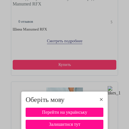
Manumed RFX
0 отзывов
5
Шина Manumed RFX
Смотреть подробнее
Купить
Оберіть мову
×
Перейти на українську
Залишитися тут