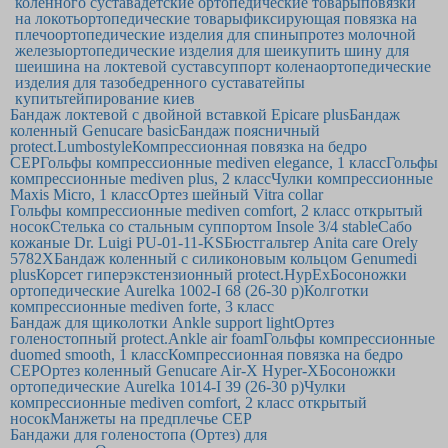
коленного сустава
детские ортопедические товары
повязки
на локоть
ортопедические товары
фиксирующая повязка на
плечо
ортопедические изделия для спины
протез молочной
железы
ортопедические изделия для шеи
купить шину для
шеи
шина на локтевой сустав
суппорт колена
ортопедические
изделия для тазобедренного сустава
тейпы
купить
тейпирование киев
Бандаж локтевой с двойной вставкой Epicare plus
Бандаж
коленный Genucare basic
Бандаж поясничный
protect.Lumbostyle
Компрессионная повязка на бедро
CEP
Гольфы компрессионные mediven elegance, 1 класс
Гольфы
компрессионные mediven plus, 2 класс
Чулки компрессионные
Maxis Micro, 1 класс
Ортез шейный Vitra collar
Гольфы компрессионные mediven comfort, 2 класс открытый
носок
Стелька со стальным суппортом Insole 3/4 stable
Сабо
кожаные Dr. Luigi PU-01-11-KS
Бюстгальтер Anita care Orely
5782Х
Бандаж коленный с силиконовым кольцом Genumedi
plus
Корсет гиперэкстензионный protect.HypEx
Босоножки
ортопедические Aurelka 1002-I 68 (26-30 р)
Колготки
компрессионные mediven forte, 3 класс
Бандаж для щиколотки Ankle support light
Ортез
голеностопный protect.Ankle air foam
Гольфы компрессионные
duomed smooth, 1 класс
Компрессионная повязка на бедро
CEP
Ортез коленный Genucare Air-X Hyper-X
Босоножки
ортопедические Aurelka 1014-I 39 (26-30 р)
Чулки
компрессионные mediven comfort, 2 класс открытый
носок
Манжеты на предплечье CEP
Бандажи для голеностопа (Ортез) для