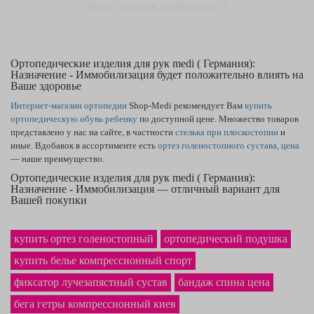
Всего товаров отображено: 9
Ортопедические изделия для рук medi ( Германия):
Назначение - Иммобилизация будет положительно влиять на
Ваше здоровье
Интернет-магазин ортопедии
Shop-Medi рекомендует Вам
купить
ортопедическую обувь ребенку
по доступной цене. Множество товаров
представлено у нас на сайте, в частности
стелька при плоскостопии
и
иные. Вдобавок в ассортименте есть
ортез голеностопного сустава, цена
— наше преимущество.
Ортопедические изделия для рук medi ( Германия):
Назначение - Иммобилизация — отличный вариант для
Вашей покупки
Если Вам надо самого высокого качества
ортопедические подушки для
сиденья
— Вы на правильном пути. Широкий выбор нашего сайта
купить ортез голеностопный
ортопедический подушка
включает товары, как
белье после маммопластики — купить
получится,
оставив заявку. В нашем магазине ортопедии наилучшая по рынку
купить белье компрессионный спорт
цена
на ортопедические стельки
в Славянске и по остальным городам.
фиксатор лучезапястный сустав
бандаж спина цена
Фирменный
шейный воротник
легко станет покупкой, которой Вы будете
рады.
бега гетры компрессионный киев