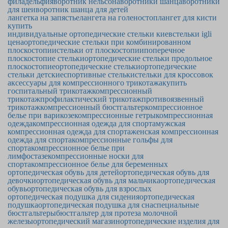
филадельфия
воротник нельсона
воротники шанца
воротники
для шеи
воротник шанца для детей
лангетка на запястье
лангета на голеностоп
лангет для кисти
купить
индивидуальные ортопедические стельки киев
стельки igli
цена
ортопедические стельки при комбинированном
плоскостопии
стельки от плоскостопии
поперечное
плоскостопие стельки
ортопедические стельки продольное
плоскостопие
ортопедические стельки
ортопедические
стельки детские
спортивные стельки
стельки для кроссовок
аксессуары для компрессионного трикотажа
купить
госпитальный трикотаж
компрессионный
трикотаж
профилактический трикотаж
противоязвенный
трикотаж
компрессионный бюстгальтер
компрессионное
белье при варикозе
компрессионные гетры
компрессионная
одежда
компрессионная одежда для спорта
мужская
компрессионная одежда для спорта
женская компрессионная
одежда для спорта
компрессионные гольфы для
спорта
компрессионное белье при
лимфостазе
компрессионные носки для
спорта
компрессионное белье для беременных
ортопедическая обувь для детей
ортопедическая обувь для
девочки
ортопедическая обувь для мальчика
ортопедическая
обувь
ортопедическая обувь для взрослых
ортопедическая подушка для сидения
ортопедическая
подушка
ортопедическая подушка для сна
специальные
бюстгальтеры
бюстгальтер для протеза молочной
железы
ортопедический магазин
ортопедические изделия для