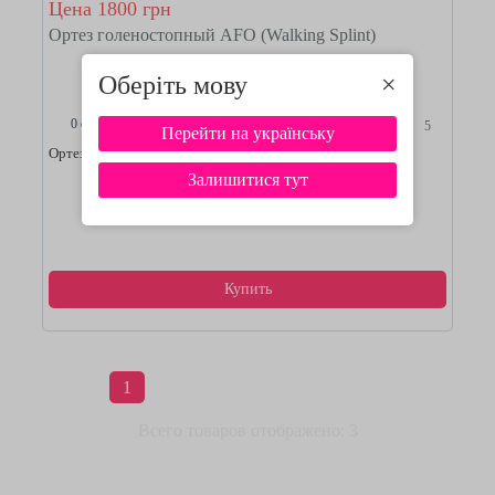
Цена 1800 грн
Ортез голеностопный AFO (Walking Splint)
Оберіть мову
×
0 отзывов
5
Перейти на українську
Ортез для голеностопного сустава AFO (Walking Splint)
Залишитися тут
Смотреть подробнее
Купить
1
Всего товаров отображено: 3