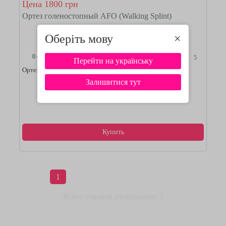
Цена 1800 грн
Ортез голеностопный AFO (Walking Splint)
Оберіть мову
×
0 отзывов
5
Перейти на українську
Ортез для голеностопного сустава AFO (Walking Splint)
Залишитися тут
Смотреть подробнее
Купить
1
Всего товаров отображено: 3