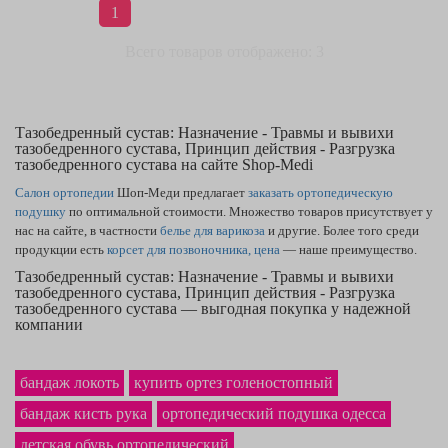
1
Всего товаров отображено: 3
Тазобедренный сустав: Назначение - Травмы и вывихи
тазобедренного сустава, Принцип действия - Разгрузка
тазобедренного сустава на сайте Shop-Medi
Салон ортопедии
Шоп-Меди предлагает
заказать ортопедическую
подушку
по оптимальной стоимости. Множество товаров присутствует у
нас на сайте, в частности
белье для варикоза
и другие. Более того среди
продукции есть
корсет для позвоночника, цена
— наше преимущество.
Тазобедренный сустав: Назначение - Травмы и вывихи
тазобедренного сустава, Принцип действия - Разгрузка
тазобедренного сустава — выгодная покупка у надежной
компании
Если Вам требуются высококачественные
компрессионные гетры для
бега
— Вы на верном пути. Многообразный каталог сайта содержит
бандаж локоть
купить ортез голеностопный
товары, как
компрессионка — купить
можете, оставив заявку. В нашем
интернет-магазине лучшая на рынке
стоимость процедуры тейпирования
бандаж кисть рука
ортопедический подушка одесса
в Черновцах и по остальным городам Украины. Надёжный
бандаж для
детская обувь ортопедический
руки детский
точно станет продуктом, о котором Вы не пожалеете.