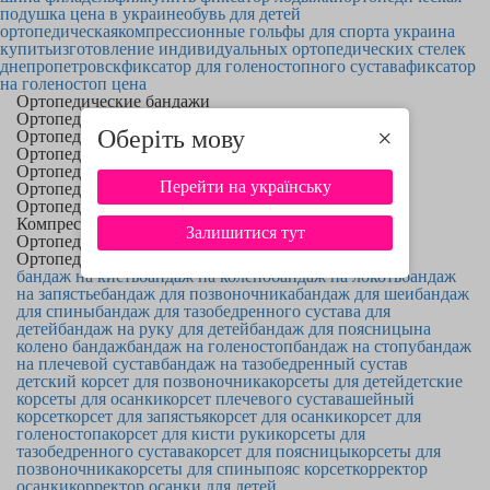
подушка цена в украине
обувь для детей
ортопедическая
компрессионные гольфы для спорта украина
купить
изготовление индивидуальных ортопедических стелек
днепропетровск
фиксатор для голеностопного сустава
фиксатор
на голеностоп цена
Ортопедические бандажи
Ортопедические корсеты
Оберіть мову
×
Ортопедические ортезы
Ортопедические фиксаторы
Ортопедические воротники
Перейти на українську
Ортопедические лангеты
Ортопедические стельки
Компрессионный трикотаж
Залишитися тут
Ортопедическая обувь
Ортопедические товары
бандаж на кисть
бандаж на колено
бандаж на локоть
бандаж
на запястье
бандаж для позвоночника
бандаж для шеи
бандаж
для спины
бандаж для тазобедренного сустава для
детей
бандаж на руку для детей
бандаж для поясницы
на
колено бандаж
бандаж на голеностоп
бандаж на стопу
бандаж
на плечевой сустав
бандаж на тазобедренный сустав
детский корсет для позвоночника
корсеты для детей
детские
корсеты для осанки
корсет плечевого сустава
шейный
корсет
корсет для запястья
корсет для осанки
корсет для
голеностопа
корсет для кисти руки
корсеты для
тазобедренного сустава
корсет для поясницы
корсеты для
позвоночника
корсеты для спины
пояс корсет
корректор
осанки
корректор осанки для детей