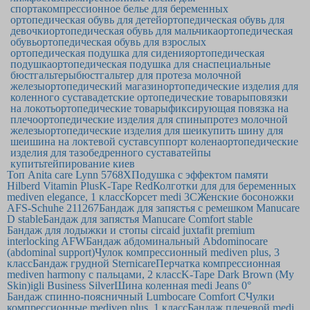
спорта
компрессионное белье для беременных
ортопедическая обувь для детей
ортопедическая обувь для
девочки
ортопедическая обувь для мальчика
ортопедическая
обувь
ортопедическая обувь для взрослых
ортопедическая подушка для сидения
ортопедическая
подушка
ортопедическая подушка для сна
специальные
бюстгальтеры
бюстгальтер для протеза молочной
железы
ортопедический магазин
ортопедические изделия для
коленного сустава
детские ортопедические товары
повязки
на локоть
ортопедические товары
фиксирующая повязка на
плечо
ортопедические изделия для спины
протез молочной
железы
ортопедические изделия для шеи
купить шину для
шеи
шина на локтевой сустав
суппорт колена
ортопедические
изделия для тазобедренного сустава
тейпы
купить
тейпирование киев
Топ Anita care Lynn 5768Х
Подушка с эффектом памяти
Hilberd Vitamin Plus
K-Tape Red
Колготки для для беременных
mediven elegance, 1 класс
Корсет medi 3C
Женские босоножки
AFS-Schuhe 211267
Бандаж для запястья с ремешком Manucare
D stable
Бандаж для запястья Manucare Comfort stable
Бандаж для лодыжки и стопы circaid juxtafit premium
interlocking AFW
Бандаж абдоминальный Abdominocare
(abdominal support)
Чулок компрессионный mediven plus, 3
класс
Бандаж грудной Sternicare
Перчатка компрессионная
mediven harmony с пальцами, 2 класс
K-Tape Dark Brown (My
Skin)
igli Business Silver
Шина коленная medi Jeans 0°
Бандаж спинно-поясничный Lumbocare Comfort C
Чулки
компрессионные mediven plus, 1 класс
Бандаж плечевой medi