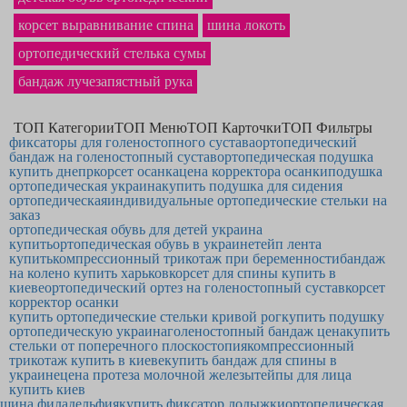
корсет выравнивание спина
шина локоть
ортопедический стелька сумы
бандаж лучезапястный рука
ТОП Категории
ТОП Меню
ТОП Карточки
ТОП Фильтры
фиксаторы для голеностопного сустава
ортопедический
бандаж на голеностопный сустав
ортопедическая подушка
купить днепр
корсет осанка
цена корректора осанки
подушка
ортопедическая украина
купить подушка для сидения
ортопедическая
индивидуальные ортопедические стельки на
заказ
ортопедическая обувь для детей украина
купить
ортопедическая обувь в украине
тейп лента
купить
компрессионный трикотаж при беременности
бандаж
на колено купить харьков
корсет для спины купить в
киеве
ортопедический ортез на голеностопный сустав
корсет
корректор осанки
купить ортопедические стельки кривой рог
купить подушку
ортопедическую украина
голеностопный бандаж цена
купить
стельки от поперечного плоскостопия
компрессионный
трикотаж купить в киеве
купить бандаж для спины в
украине
цена протеза молочной железы
тейпы для лица
купить киев
шина филадельфия
купить фиксатор лодыжки
ортопедическая