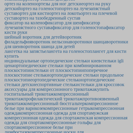
ортез на колено
ортезы для ног детские
ортез на руку
детский
ортез на голеностоп
ортез на лучезапястный
сустав
ортез для кисти
ортез на локоть
ортез на плечевой
сустав
ортез на тазобедренный сустав
фиксатор на колено
фиксатор для шеи
фиксатор
лучезапястного сустава
фиксатор для голеностопа
фиксатор
кисти руки
шейный воротник для детей
воротник
филадельфия
воротник нельсона
воротники шанца
воротники
для шеи
воротник шанца для детей
лангетка на запястье
лангета на голеностоп
лангет для кисти
купить
индивидуальные ортопедические стельки киев
стельки igli
цена
ортопедические стельки при комбинированном
плоскостопии
стельки от плоскостопии
поперечное
плоскостопие стельки
ортопедические стельки продольное
плоскостопие
ортопедические стельки
ортопедические
стельки детские
спортивные стельки
стельки для кроссовок
аксессуары для компрессионного трикотажа
купить
госпитальный трикотаж
компрессионный
трикотаж
профилактический трикотаж
противоязвенный
трикотаж
компрессионный бюстгальтер
компрессионное
белье при варикозе
компрессионные гетры
компрессионная
одежда
компрессионная одежда для спорта
мужская
компрессионная одежда для спорта
женская компрессионная
одежда для спорта
компрессионные гольфы для
спорта
компрессионное белье при
лимфостазе
компрессионные носки для