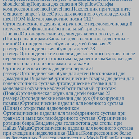
shoulder sling
Подушка для сидения Sit pillow
Гольфы
компрессионные medi travel men
Наколенник при тендините
Genucare jumper’s knee
Ортез для коленного сустава детский
medi ROM kidz
Ультракороткие носки CEP
Ортопедические изделия для рук после переломов/операций
полужесткой фиксации
Госпитальный трикотаж
Lipomed
Ортопедические изделия для коленного сустава
(Шина) с шарнирами
Бандажи для голеностопа для стопы с
шиной
Ортопедическая обувь для детей бежевая 29
размера
Ортопедическая обувь для детей 28
размера
Ортопедические изделия для коленного сустава после
перелома/операции с открытым надколенником
Бандажи для
голеностопа с силиконовыми вставками
Ортопедическая обувь для детей черная 21
размера
Ортопедическая обувь для детей (Босоножки) для
дома/улицы 19 размера
Ортопедические товары для детей для
голеностопного сустава
Ортопедические стельки для
модельной обуви/на каблуке
Госпитальный трикотаж
(Пояс)
Ортопедическая обувь для детей бежевая 23
размера
Ортопедические изделия для рук (Фиксирующая
повязка)
Ортопедические изделия для коленного сустава
(Шина) с открытым надколенником
Ортопедические изделия для тазобедренного сустава при
травмах и вывихах тазобедренного сустава (Ограничение
ротации бедра)
Бандажи для голеностопа для стопы при
Hallux Valgus
Ортопедические изделия для коленного сустава
при смещении надколенника (Шина)
Компрессионное белье
для беременных 2 класса компрессии - Maxis Brillant
Бандажи