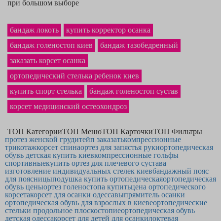
при большом выборе
Если Вам надо высококачественные
ортопедические стельки в кроссовки
— Вы выбрали прекрасное место. Многообразный каталог сайта вмещает
бандаж локоть
купить корректор осанка
товары, как
ортопедические стельки детские — купить
сможете, оформив
заказ. У нас на сайте самая выгодная
бандаж голеностоп киев
бандаж тазобедренный
цена фиксатора лодыжки
в Одессе и
по всей Украине. Надёжный
фиксирующий бандаж на запястье
будет
заказать корсет осанка
продуктом, о котором Вы не пожалеете.
ортопедический стелька ребенок киев
купить спорт стелька
бандаж голеностоп сустав
корсет медицинский остеохондроз
ТОП Категории
ТОП Меню
ТОП Карточки
ТОП Фильтры
протез женской груди
тейп заказать
компрессионные
трикотаж
корсет спина
ортез для запястья руки
ортопедическая
обувь детская купить киев
компрессионные гольфы
спортивные
купить ортез для плечевого сустава
изготовление индивидуальных стелек киев
бандажный пояс
для поясницы
подушка купить ортопедическая
ортопедическая
обувь цены
ортез голеностопа купить
цена ортопедического
корсета
корсет для осанки одесса
выпрямитель осанки
ортопедическая обувь для взрослых в киеве
ортопедические
стельки продольное плоскостопие
ортопедическая обувь
детская одесса
корсет для детей для осанки
локтевая