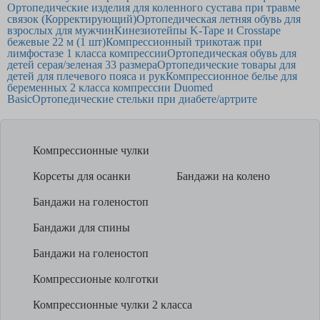
Ортопедические изделия для коленного сустава при травме
связок (Корректирующий)
Ортопедическая летняя обувь для
взрослых для мужчин
Кинезиотейпы K-Tape и Crosstape
бежевые 22 м (1 шт)
Компрессионный трикотаж при
лимфостазе 1 класса компрессии
Ортопедическая обувь для
детей серая/зеленая 33 размера
Ортопедические товары для
детей для плечевого пояса и рук
Компрессионное белье для
беременных 2 класса компрессии Duomed
Basic
Ортопедические стельки при диабете/артрите
Компрессионные чулки
Корсеты для осанки
Бандажи на колено
Бандажи на голеностоп
Бандажи для спины
Бандажи на голеностоп
Компрессионые колготки
Компрессионные чулки 2 класса