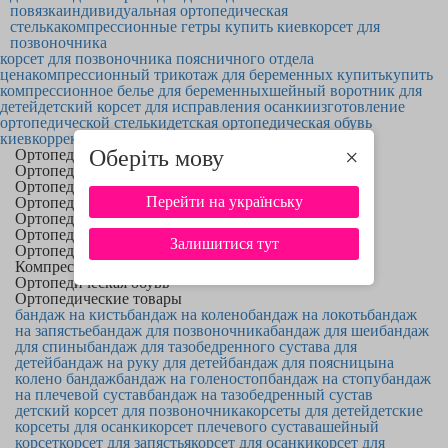
повязка
индивидуальная ортопедическая
стелька
компрессионные гетры купить киев
корсет для
позвоночника
корсет для позвоночника поясничного отдела
цена
компрессионный трикотаж для беременных купить
купить
компрессионное белье для беременных
шейный воротник для
детей
детский корсет для исправления осанки
изготовление
ортопедической стельки
детская ортопедическая обувь
киев
корректоры осанки цены
Оберіть мову
×
Ортопедические бандажи
Ортопедические корсеты
Ортопедические ортезы
Перейти на українську
Ортопедические фиксаторы
Ортопедические воротники
Ортопедические лангеты
Залишитися тут
Ортопедические стельки
Компрессионный трикотаж
Ортопедическая обувь
Ортопедические товары
бандаж на кисть
бандаж на колено
бандаж на локоть
бандаж
на запястье
бандаж для позвоночника
бандаж для шеи
бандаж
для спины
бандаж для тазобедренного сустава для
детей
бандаж на руку для детей
бандаж для поясницы
на
колено бандаж
бандаж на голеностоп
бандаж на стопу
бандаж
на плечевой сустав
бандаж на тазобедренный сустав
детский корсет для позвоночника
корсеты для детей
детские
корсеты для осанки
корсет плечевого сустава
шейный
корсет
корсет для запястья
корсет для осанки
корсет для