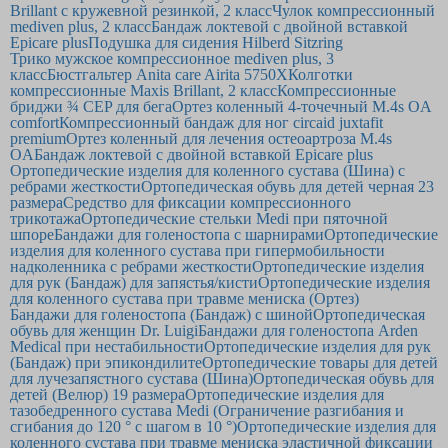
Brillant с кружевной резинкой, 2 класс
Чулок компрессионный
mediven plus, 2 класс
Бандаж локтевой с двойной вставкой
Epicare plus
Подушка для сидения Hilberd Sitzring
Трико мужское компрессионное mediven plus, 3
класс
Бюстгальтер Anita care Airita 5750Х
Колготки
компрессионные Maxis Brillant, 2 класс
Компрессионные
бриджи ¾ CEP для бега
Ортез коленный 4-точечный M.4s OA
comfort
Компрессионный бандаж для ног circaid juxtafit
premium
Ортез коленный для лечения остеоартроза M.4s
OA
Бандаж локтевой с двойной вставкой Epicare plus
Ортопедические изделия для коленного сустава (Шина) с
ребрами жесткости
Ортопедическая обувь для детей черная 23
размера
Средство для фиксации компрессионного
трикотажа
Ортопедические стельки Medi при пяточной
шпоре
Бандажи для голеностопа с шарнирами
Ортопедические
изделия для коленного сустава при гипермобильности
надколенника с ребрами жесткости
Ортопедические изделия
для рук (Бандаж) для запястья/кисти
Ортопедические изделия
для коленного сустава при травме мениска (Ортез)
Бандажи для голеностопа (Бандаж) с шиной
Ортопедическая
обувь для женщин Dr. Luigi
Бандажи для голеностопа Arden
Medical при нестабильности
Ортопедические изделия для рук
(Бандаж) при эпикондилите
Ортопедические товары для детей
для лучезапястного сустава (Шина)
Ортопедическая обувь для
детей (Велюр) 19 размера
Ортопедические изделия для
тазобедренного сустава Medi (Ограничение разгибания и
сгибания до 120 ° с шагом в 10 °)
Ортопедические изделия для
коленного сустава при травме мениска эластичной фиксации