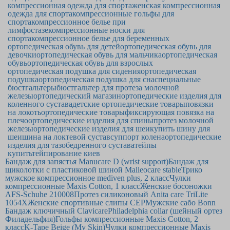
компрессионная одежда для спорта
женская компрессионная
одежда для спорта
компрессионные гольфы для
спорта
компрессионное белье при
лимфостазе
компрессионные носки для
спорта
компрессионное белье для беременных
ортопедическая обувь для детей
ортопедическая обувь для
девочки
ортопедическая обувь для мальчика
ортопедическая
обувь
ортопедическая обувь для взрослых
ортопедическая подушка для сидения
ортопедическая
подушка
ортопедическая подушка для сна
специальные
бюстгальтеры
бюстгальтер для протеза молочной
железы
ортопедический магазин
ортопедические изделия для
коленного сустава
детские ортопедические товары
повязки
на локоть
ортопедические товары
фиксирующая повязка на
плечо
ортопедические изделия для спины
протез молочной
железы
ортопедические изделия для шеи
купить шину для
шеи
шина на локтевой сустав
суппорт колена
ортопедические
изделия для тазобедренного сустава
тейпы
купить
тейпирование киев
Бандаж для запястья Manucare D (wrist support)
Бандаж для
щиколотки с пластиковой шиной Malleocare stable
Трико
мужское компрессионное mediven plus, 2 класс
Чулки
компрессионные Maxis Cotton, 1 класс
Женские босоножки
AFS-Schuhe 210008
Протез силиконовый Anita care TriLite
1054X
Женские спортивные слипы CEP
Мужские сабо Bonn
Бандаж ключичный Clavicare
Philadelphia collar (шейный ортез
Филадельфия)
Гольфы компрессионные Maxis Cotton, 2
класс
K-Tape Beige (My Skin)
Чулки компрессионные Maxis