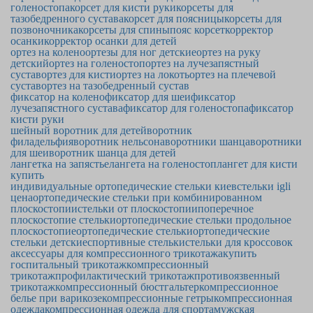
голеностопа
корсет для кисти руки
корсеты для
тазобедренного сустава
корсет для поясницы
корсеты для
позвоночника
корсеты для спины
пояс корсет
корректор
осанки
корректор осанки для детей
ортез на колено
ортезы для ног детские
ортез на руку
детский
ортез на голеностоп
ортез на лучезапястный
сустав
ортез для кисти
ортез на локоть
ортез на плечевой
сустав
ортез на тазобедренный сустав
фиксатор на колено
фиксатор для шеи
фиксатор
лучезапястного сустава
фиксатор для голеностопа
фиксатор
кисти руки
шейный воротник для детей
воротник
филадельфия
воротник нельсона
воротники шанца
воротники
для шеи
воротник шанца для детей
лангетка на запястье
лангета на голеностоп
лангет для кисти
купить
индивидуальные ортопедические стельки киев
стельки igli
цена
ортопедические стельки при комбинированном
плоскостопии
стельки от плоскостопии
поперечное
плоскостопие стельки
ортопедические стельки продольное
плоскостопие
ортопедические стельки
ортопедические
стельки детские
спортивные стельки
стельки для кроссовок
аксессуары для компрессионного трикотажа
купить
госпитальный трикотаж
компрессионный
трикотаж
профилактический трикотаж
противоязвенный
трикотаж
компрессионный бюстгальтер
компрессионное
белье при варикозе
компрессионные гетры
компрессионная
одежда
компрессионная одежда для спорта
мужская