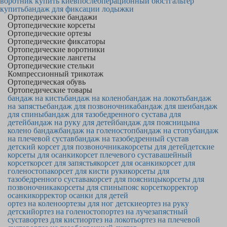
воротник купить киев
послеоперационный бюстгальтер
купить
бандаж для фиксации лодыжки
Ортопедические бандажи
Ортопедические корсеты
Ортопедические ортезы
Ортопедические фиксаторы
Ортопедические воротники
Ортопедические лангеты
Ортопедические стельки
Компрессионный трикотаж
Ортопедическая обувь
Ортопедические товары
бандаж на кисть
бандаж на колено
бандаж на локоть
бандаж
на запястье
бандаж для позвоночника
бандаж для шеи
бандаж
для спины
бандаж для тазобедренного сустава для
детей
бандаж на руку для детей
бандаж для поясницы
на
колено бандаж
бандаж на голеностоп
бандаж на стопу
бандаж
на плечевой сустав
бандаж на тазобедренный сустав
детский корсет для позвоночника
корсеты для детей
детские
корсеты для осанки
корсет плечевого сустава
шейный
корсет
корсет для запястья
корсет для осанки
корсет для
голеностопа
корсет для кисти руки
корсеты для
тазобедренного сустава
корсет для поясницы
корсеты для
позвоночника
корсеты для спины
пояс корсет
корректор
осанки
корректор осанки для детей
ортез на колено
ортезы для ног детские
ортез на руку
детский
ортез на голеностоп
ортез на лучезапястный
сустав
ортез для кисти
ортез на локоть
ортез на плечевой