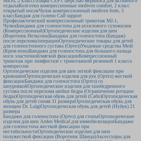
Micro, 2 класс
Гольфы CEP с шерстью мериноса для активного
отдыха
Колготки компрессионные mediven comfort, 2 класс
открытый носок
Чулок компрессионный mediven forte, 3
класс
Бандаж для голени Calf support
Профилактический компрессионный трикотаж MJ-1,
Чулки
Бандажи для голеностопа для аххилового сухожилия
(Компрессионный)
Ортопедические изделия для шеи
(Воротник Нельсона)
Бандажи для голеностопа (Бандаж)
после перелома/операции
Ортопедические товары для детей
для голеностопного сустава (Ортез)
Уходовые средства Medi
(Крем-пена)
Бандажи для голеностопа для большого пальца
ноги эластичной/мягкой фиксации
Компрессионный
трикотаж при лимфостазе с трикотажной резинкой 1 класса
компрессии
Ортопедические изделия для шеи легкой фиксации при
кривошеи
Ортопедические изделия для рук (Ортез) жесткой
фиксации
Бандажи для голеностопа (Ортез) со
шнуровкой
Ортопедические изделия для тазобедренного
сустава после перелома шейки бедра (Ограничение ротации
бедра)
Ортопедическая обувь для детей (Сабо)
Ортопедическая
обувь для детей синяя 31 размера
Ортопедическая обувь для
женщин Dr. Luigi
Ортопедическая обувь для детей (Нубук) 21
размера
Бандажи для голеностопа (Ортез) для стопы
Ортопедические
изделия для шеи Arden Medical для иммобилизации
Бандажи
для голеностопа жесткой фиксации при
нестабильности
Ортопедические изделия для шеи
полужесткой фиксации (Воротник Шанца)
Аксессуары для