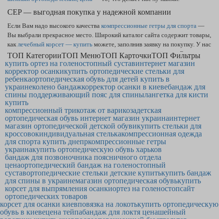
CEP — выгодная покупка у надежной компании
Если Вам надо высокого качества
компрессионные гетры для спорта
—
Вы выбрали прекрасное место. Широкий каталог сайта содержит товары,
как
лечебный корсет — купить
можете, заполнив заявку на покупку. У нас
самая лучшая по рынку
стоимость ортопедического корсета
в Борисполе
ТОП Категории
ТОП Меню
ТОП Карточки
ТОП Фильтры
купить ортез на голеностопный сустав
и по остальным городам. Надёжный
поясничный корсет
интернет магазин
станет
корректор осанки
купить ортопедические стельки для
продуктом, которым Вы будете рады.
ребенка
ортопедическая обувь для детей купить в
украине
колено бандаж
корректор осанки в киеве
бандаж для
спины поддерживающий пояс для спины
лангетка для кисти
купить
компрессионный трикотаж от варикоза
детская
ортопедическая обувь интернет магазин украина
интернет
магазин ортопедической детской обуви
купить стельки для
кроссовок
индивидуальная стелька
компрессионная одежда
для спорта купить днепр
компрессионные гетры
украина
купить ортопедическую обувь харьков
бандаж для позвоночника поясничного отдела
цена
ортопедический бандаж на голеностопный
сустав
ортопедические стельки детские купить
купить бандаж
для спины в украине
магазин ортопедическая обувь
купить
корсет для выпрямления осанки
ортез на голеностоп
сайт
ортопедических товаров
корсет для осанки киев
повязка на локоть
купить ортопедическую
обувь в киеве
цена тейпа
бандаж для локтя цена
шейный