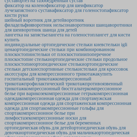
сустав
ортез на тазобедренный сустав
фиксатор на колено
фиксатор для шеи
фиксатор
лучезапястного сустава
фиксатор для голеностопа
фиксатор
кисти руки
шейный воротник для детей
воротник
филадельфия
воротник нельсона
воротники шанца
воротники
для шеи
воротник шанца для детей
лангетка на запястье
лангета на голеностоп
лангет для кисти
купить
индивидуальные ортопедические стельки киев
стельки igli
цена
ортопедические стельки при комбинированном
плоскостопии
стельки от плоскостопии
поперечное
плоскостопие стельки
ортопедические стельки продольное
плоскостопие
ортопедические стельки
ортопедические
стельки детские
спортивные стельки
стельки для кроссовок
аксессуары для компрессионного трикотажа
купить
госпитальный трикотаж
компрессионный
трикотаж
профилактический трикотаж
противоязвенный
трикотаж
компрессионный бюстгальтер
компрессионное
белье при варикозе
компрессионные гетры
компрессионная
одежда
компрессионная одежда для спорта
мужская
компрессионная одежда для спорта
женская компрессионная
одежда для спорта
компрессионные гольфы для
спорта
компрессионное белье при
лимфостазе
компрессионные носки для
спорта
компрессионное белье для беременных
ортопедическая обувь для детей
ортопедическая обувь для
девочки
ортопедическая обувь для мальчика
ортопедическая