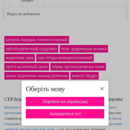
Видео не добавлено
купить бандаж голеностопный
ортопедический подушка
пояс коррекция осанка
воротник шея
cep гетры компрессионный
ортез коленный цена
обувь ортопедически киев
шина воротник шанца ребенок
корсет бедро
Оберіть мову
×
CEP будет иметь положительное влияние на Ваше здоровье
Перейти на українську
Интернет-магазин ортопедии
Шоп-Меди дарит возможность
купить
ортопедические стельки для обуви
по хорошей стоимости. Множество
Залишитися тут
товаров присутствует на нашем сайте, как
компрессионное белье после
операции
и прочие. К тому же среди всего ассортимента есть
воротник
шейный ортопедический, цена
— то, что делает нас лучшими.