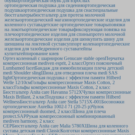
обувь
ортопедическая обувь для взрослых
ортопедическая подушка для сидения
ортопедическая
подушка
ортопедическая подушка для сна
специальные
бюстгальтеры
бюстгальтер для протеза молочной
железы
ортопедический магазин
ортопедические изделия для
коленного сустава
детские ортопедические товары
повязки
на локоть
ортопедические товары
фиксирующая повязка на
плечо
ортопедические изделия для спины
протез молочной
железы
ортопедические изделия для шеи
купить шину для
шеи
шина на локтевой сустав
суппорт колена
ортопедические
изделия для тазобедренного сустава
тейпы
купить
тейпирование киев
Ортез коленный с шарниром Genucare stable open
Перчатка
компрессионная mediven esprit, 2 класс
Ортез поясничный
Lumbamed facet
Бандаж для иммобилизации плеча детский
medi Shoulder sling
Шина для отведения плеча medi SAS
light
Ортопедическая подушка с эффектом памяти Hilberd
Welle 12/10см
Гольфы компрессионные Maxis Cotton, 2
класс
Гольфы компрессионные Maxis Cotton, 2 класс
Бюстгальтер Anita care Havanna 5712Х
Чулки компрессионные
Maxis Brillant, 2 клас
Подушка с эффектом памяти Hilberd
Wellness
Бюстгальтер Anita care Stella 5715Х-001
Босоножки
ортопедические Aurelka 1002-I 71 (20-25 р)
Чулок
компрессионный duomed, 2 класс
Шина для плеча
protect.SАР
Рукав компрессионный комбинированный
mediven harmony, 2 класс
CEP
Бюстгальтер Anita care Malia 5780Х
Шина для коленного
сустава детская medi Classic
Колготки компрессионные Maxis