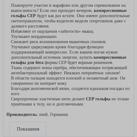
Планируете участие в марафоне или другом соревновании на
выносливость? Если оно проходит вечером,
компрессионные
гольфы
CEP
будут как раз кстати. Они имеют дополнительные
светоотражатели, чтобы водители видели спортсменов даже с
далекого расстояния.
Избавляют от ощущения «забитости» мышц.
Улучшают координацию.
Снижают риск возникновения мышечных спазмов.
Улучшают циркуляцию крови благодаря функции
поддерживающей компрессии. Если вашим ногам нужен
дополнительный источник энергии, купить
компрессионные
гольфы для бега
фирмы CEP будет верным решением.
Ткань содержит ионы серебра, обеспечивающие потрясающий
антибактериальный эффект. Никаких неприятных запахов!
В области пальцев находится плоский и незаметный шов. Он
совершенно не натирает кожу.
Благодаря анатомической вязке, создается идеальная посадка по
ноге.
Сверхпрочные эластичные нити делают
CEP
гольфы
не только
приятными к телу, но и долговечными.
Производитель:
medi, Германия.
Показания