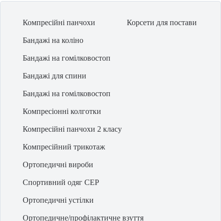
на кисть — купити
можете, залишивши замовлення. У нас на сайті
найбільш вигідна
ціна ортопедичних подушок
у Чернігові та за іншими
Компресійні панчохи
Корсети для постави
куточками країни. Надійний
корсет для хребта
легко стане придбанням,
про яке Ви не пошкодуєте.
Бандажі на коліно
Бандажі на гомілковостоп
Бандажі для спини
Бандажі на гомілковостоп
Компресіонні колготки
Компресійні панчохи 2 класу
Компресійний трикотаж
Ортопедичні вироби
Спортивний одяг CEP
Ортопедичні устілки
Ортопедичне/профілактичне взуття