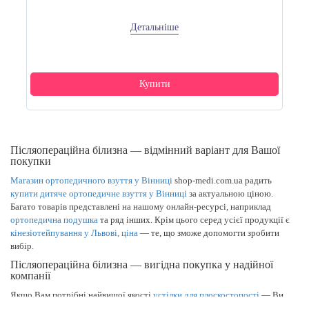
Детальніше
Купити
Післяопераційна білизна — відмінний варіант для Вашої
покупки
Магазин ортопедичного взуття у Вінниці
shop-medi.com.ua радить
купити дитяче ортопедичне взуття у Вінниці
за актуальною ціною.
Багато товарів представлені на нашому онлайн-ресурсі, наприклад
ортопедична подушка
та ряд інших. Крім цього серед усієї продукції є
кінезіотейпування у Львові, ціна
— те, що зможе допомогти зробити
вибір.
Післяопераційна білизна — вигідна покупка у надійної
компанії
Якщо Вам потрібні найвищої якості
устілки для плоскостопості
— Ви
вибрали правильне місце. Широкий каталог містить товари, як
фіксатор