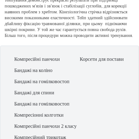
тейпування демонструє прекрасні результати при підтримці
пошкоджених м'язів і зв'язок і стабілізації суглобів, для корекції
наявних проблем з хребтом. Кінезіологічна стрічка відрізняється
високими показниками еластичності. Тейп здатний здійснювати
дбайливу фіксацію травмованої ділянки, при цьому піднімаючи
шкірні покриви. У той же час гарантується повна свобода рухів.
Більш того, після процедури можна проводити активні тренування.
Науково доведено, що застосування тейпов розслабляє і значно
підвищує тонус м'язів. Завдяки регулярному проведенню даної
процедури проводиться коригування біомеханіки суглоба.
Компресійні панчохи
Корсети для постави
Ціна накладення кінезіо тейпа становить 250 гривень.
Бандажі на коліно
Чому варто скористатися послугою кінезіотейпінга
Бандажі на гомілковостоп
Кінезіотейпінг має ряд незаперечних переваг, чим і обумовлена ​​
Бандажі для спини
його популярність. Слід виділити такі плюси.
Бандажі на гомілковостоп
1. Абсолютно відсутні больові відчуття. Не тільки накладення, а й
зняття стрічки не є причиною появи дискомфорту і болю.
Компресіонні колготки
2. Ефективність і швидкий результат. Позитивні зміни починають
відчуватися відразу після того, як тейп було накладено на поверхню
Компресійні панчохи 2 класу
шкірних покривів.
Використовувати тейп необхідно протягом
декількох днів (від 3 до
Компресійний трикотаж