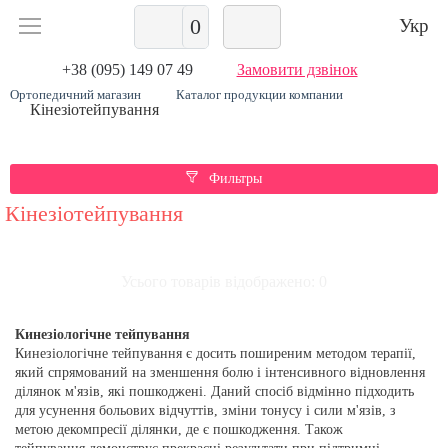
0
Укр
+38 (095) 149 07 49
Замовити дзвінок
Ортопедичний магазин
Каталог продукции компании
Кінезіотейпування
Фильтры
Кінезіотейпування
Усього товарів відображено: 0
Кинезіологічне тейпування
Кинезіологічне
тейпування є досить поширеним методом терапії,
який спрямований на зменшення болю і інтенсивного відновлення
ділянок м'язів, які пошкоджені. Даний спосіб відмінно підходить
для усунення больових відчуттів, зміни тонусу і сили м'язів, з
метою декомпресії ділянки, де є пошкодження. Також