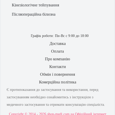
Коректор постави — якість понад усе
Кінезіологічне тейпування
Якщо Вам знадобились якісні
компресійні панчохи у Луцьку
— Ви
Післяопераційна білизна
знаходитесь на потрібному шляху. Різноманітний каталог нашого сайту
містить товари, як
бандаж ліктьовий — купити
зможете, оформивши
замовлення через кошик. У нашому інтернет-магазині доступна
ціна
ортопедичних подушок
у Луцьку та за іншими регіонами. Фірмовий
спинний корсет
стане продуктом, яким Ви будете раді.
Графік роботи:
Пн-Вс с 9:00 до 18:00
Доставка
Оплата
Про компанію
Контакти
Обмін і повернення
Комерційна політика
Є протипоказання до застосування та використання, перед
застосуванням необхідно ознайомитись з інструкцією з
медичного застосування та отримати консультацію спеціаліста.
Copyright © 2014 - 2026 shop-medi.com.ua Офіційний інтернет