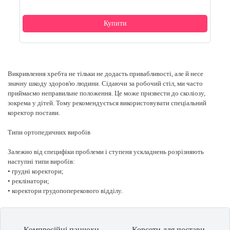
Купити
Викривлення хребта не тільки не додасть привабливості, але й несе
значну шкоду здоров'ю людини. Сідаючи за робочий стіл, ми часто
приймаємо неправильне положення. Це може призвести до сколіозу,
зокрема у дітей. Тому рекомендується використовувати спеціальний
коректор постави.
Типи ортопедичних виробів
Залежно від специфіки проблеми і ступеня ускладнень розрізняють
наступні типи виробів:
• грудні коректори;
• реклінатори;
• коректори грудопоперекового відділу.
Перший тип являє собою широку планку, зафіксовану уздовж спини.
Розвести плечі допомагають спеціальні лямки, що ведуть від планки до
Компресійні панчохи
Корсети для постави
пахв. Моделі розрізняють за ступенем жорсткості, деякі з них навіть