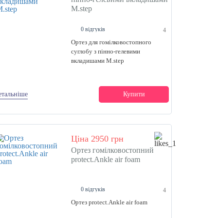
M.step
0 відгуків
4
Ортез для гомілковостопного
суглобу з пінно-гелевими
вкладишами M.step
етальніше
Купити
Ціна 2950 грн
Ортез гомілковостопний
protect.Ankle air foam
0 відгуків
4
Ортез protect.Ankle air foam