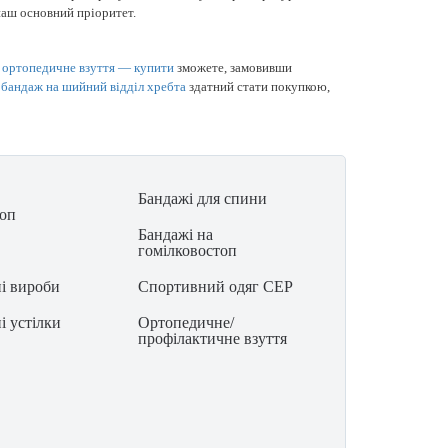
аш основний пріоритет.
 ортопедичне взуття — купити
зможете, замовивши
й
бандаж на шийний відділ хребта
здатний стати покупкою,
Бандажі для спини
топ
Бандажі на
гомілковостоп
і вироби
Спортивний одяг CEP
і устілки
Ортопедичне/
профілактичне взуття