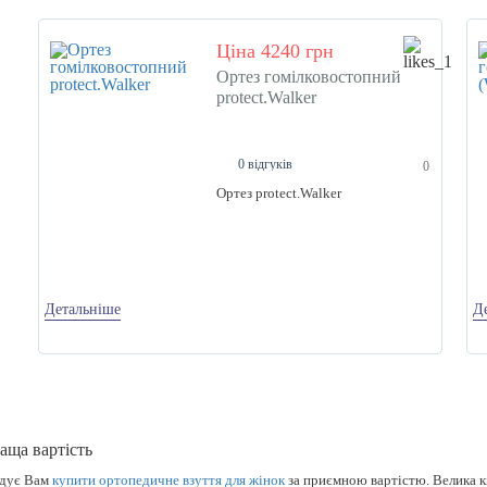
Ціна 4240 грн
Ортез гомілковостопний
protect.Walker
0 відгуків
0
Ортез protect.Walker
Детальніше
Д
аща вартість
ндує Вам
купити ортопедичне взуття для жінок
за приємною вартістю. Велика кі