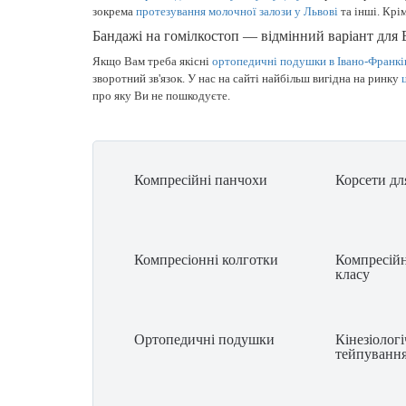
зокрема
протезування молочної залози у Львові
та інші. Крі
Бандажі на гомілкостоп — відмінний варіант для
Якщо Вам треба якісні
ортопедичні подушки в Івано-Франкі
зворотний зв'язок. У нас на сайті найбільш вигідна на ринку
про яку Ви не пошкодуєте.
Компресійні панчохи
Корсети дл
Компресіонні колготки
Компресійн
класу
Ортопедичні подушки
Кінезіолог
тейпуванн