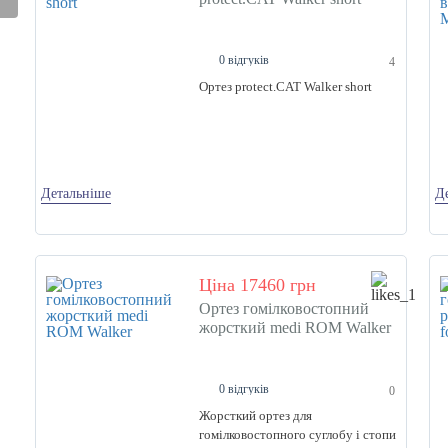
0 відгуків
4
Ортез protect.CAT Walker short
Детальніше
Д
Ціна 17460 грн
Ортез гомілковостопний
жорсткий medi ROM Walker
0 відгуків
0
Жорсткий ортез для
гомiлковостопного суглобу і стопи