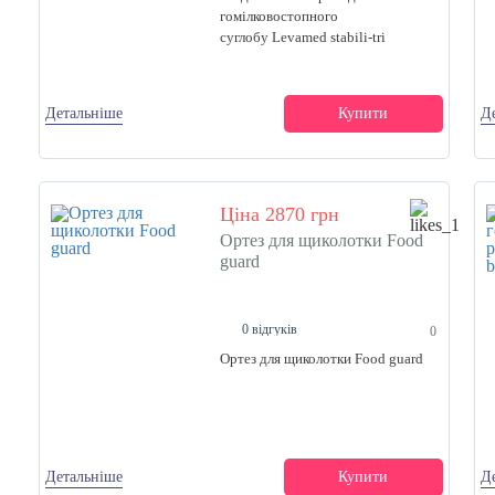
гомілковостопного
суглобу Levamed stabili-tri
Детальніше
Купити
Д
Ціна 2870 грн
Ортез для щиколотки Food
guard
0 відгуків
0
Ортез для щиколотки Food guard
Детальніше
Купити
Д