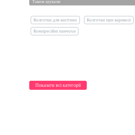
Також шукали
Колготки для вагітних
Колготки при варикозі
Компресійні панчохи
Показати всі категорії