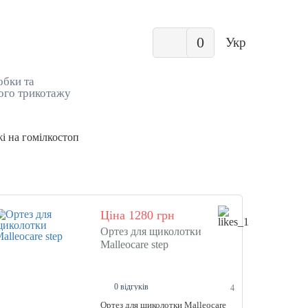
0
Укр
обки та
ого трикотажу
і на гомілкостоп
Ціна 1280 грн
Ортез для щиколотки
Malleocare step
0 відгуків
4
Ортез для щиколотки Malleocare