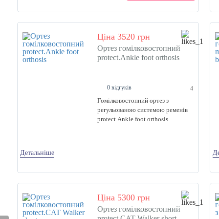
Ціна 3520 грн
Ортез гомілковостопний
protect.Ankle foot orthosis
0 відгуків
4
Гомілковостопний ортез з
регульованою системою ременів
protect.Ankle foot orthosis
Детальніше
Д
Ціна 5300 грн
Ортез гомілковостопний
protect.CAT Walker short