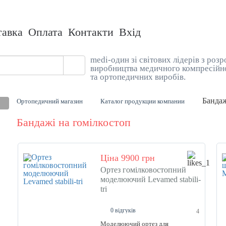
тавка
Оплата
Контакти
Вхід
medi-один зі світових лідерів з розр
виробництва медичного компресійн
та ортопедичних виробів.
Бандаж
Ортопедичний магазин
Каталог продукции компании
Бандажі на гомілкостоп
Ціна 9900 грн
Ортез гомілковостопний
моделюючий Levamed stabili-
tri
0 відгуків
4
Моделюючий ортез для