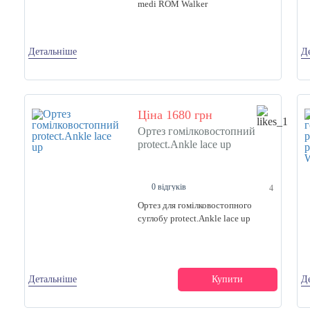
medi ROM Walker
Детальніше
Д
Ціна 1680 грн
Ортез гомілковостопний
protect.Ankle lace up
0 відгуків
4
Ортез для гомілковостопного
суглобу protect.Ankle lace up
Детальніше
Купити
Д