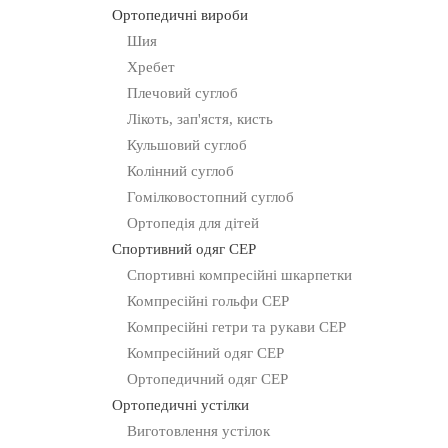
Ортопедичні вироби
Шия
Хребет
Плечовий суглоб
Лікоть, зап'ястя, кисть
Кульшовий суглоб
Колінний суглоб
Гомілковостопний суглоб
Ортопедія для дітей
Спортивний одяг CEP
Спортивні компресійні шкарпетки
Компресійні гольфи CEP
Компресійні гетри та рукави CEP
Компресійний одяг СЕР
Ортопедичний одяг CEP
Ортопедичні устілки
Виготовлення устілок