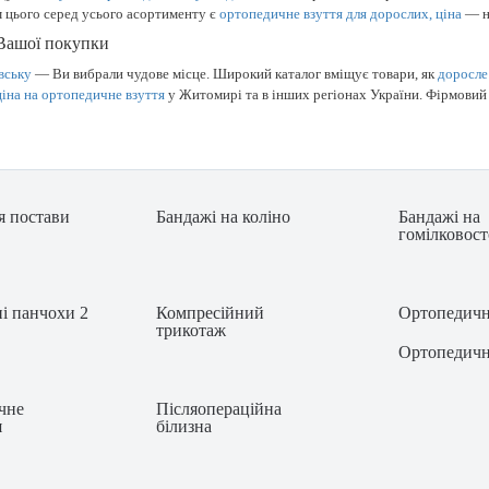
м цього серед усього асортименту є
ортопедичне взуття для дорослих, ціна
— н
 Вашої покупки
вську
— Ви вибрали чудове місце. Широкий каталог вміщує товари, як
доросле
ціна на ортопедичне взуття
у Житомирі та в інших регіонах України. Фірмови
я постави
Бандажі на коліно
Бандажі на
гомілковос
і панчохи 2
Компресійний
Ортопедичн
трикотаж
Ортопедичн
ічне
Післяопераційна
я
білизна