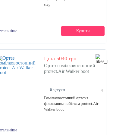
step
етальніше
Купити
Ціна 5040 грн
Ортез гомілковостопний
protect.Air Walker boot
0 відгуків
4
Гомілковостопний ортез з
фіксованим чобітком protect.Air
Walker boot
етальніше