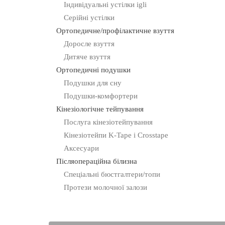
Індивідуальні устілки igli
Серійні устілки
Ортопедичне/профілактичне взуття
Доросле взуття
Дитяче взуття
Ортопедичні подушки
Подушки для сну
Подушки-комфортери
Кінезіологічне тейпування
Послуга кінезіотейпування
Кінезіотейпи K-Tape і Crosstape
Аксесуари
Післяопераційна білизна
Спеціальні бюстгалтери/топи
Протези молочної залози