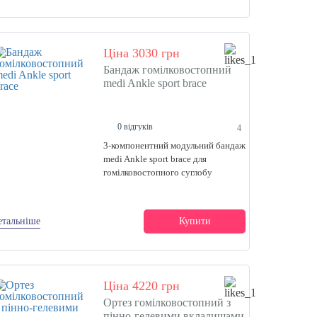
Ціна 3030 грн
Бандаж гомілковостопний
medi Ankle sport brace
0 відгуків
4
3-компонентний модульний бандаж
medi Ankle sport brace для
гомілковостопного суглобу
етальніше
Купити
Ціна 4220 грн
Ортез гомілковостопний з
пінно-гелевими вкладишами