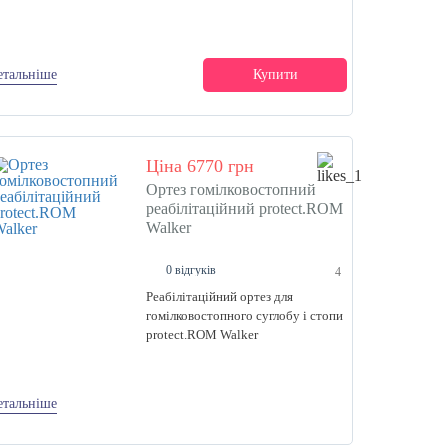
етальніше
Купити
Ціна 6770 грн
Ортез гомілковостопний
реабілітаційний protect.ROM
Walker
0 відгуків
4
Реабілітаційний ортез для
гомілковостопного суглобу і стопи
protect.ROM Walker
етальніше