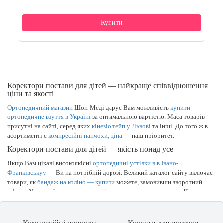
Купити
Коректори постави для дітей — найкраще співвідношення
ціни та якості
Ортопедичний магазин
Шоп-Меді дарує Вам можливість
купити
ортопедичне взуття в Україні
за оптимальною вартістю. Маса товарів
присутні на сайті, серед яких
кінезіо тейп у Львові
та інші. До того ж в
асортименті є
компресійні панчохи, ціна
— наш пріоритет.
Коректори постави для дітей — якість понад усе
Якщо Вам цікаві високоякісні
ортопедичні устілки в в Івано-
Франківськуу
— Ви на потрібній дорозі. Великий каталог сайту включає
товари, як
бандаж на коліно — купити
можете, замовивши зворотний
зв'язок. У нас найкраща на ринку
ціна ортопедичного взуття
у Черкасах
та за іншими містами України. Гарний
корсет для спини у Львові
легко
стане покупкою, якою Ви будете раді.
Компресійні панчохи
Корсети для постави