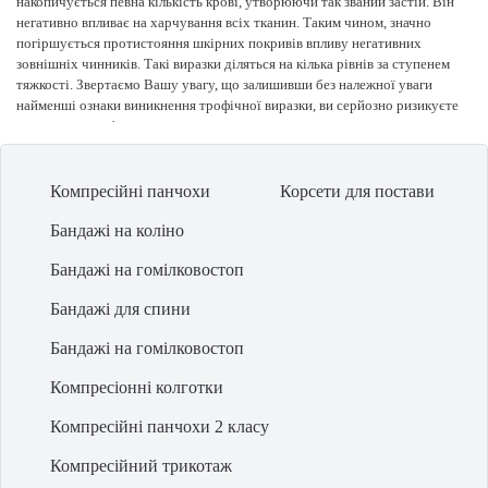
накопичується певна кількість крові, утворюючи так званий застій. Він
негативно впливає на харчування всіх тканин. Таким чином, значно
погіршується протистояння шкірних покривів впливу негативних
зовнішніх чинників. Такі виразки діляться на кілька рівнів за ступенем
тяжкості. Звертаємо Вашу увагу, що залишивши без належної уваги
найменші ознаки виникнення трофічної виразки, ви серйозно ризикуєте
власним здоров'ям.
Ефективний спосіб лікування
При виникненні таких серйозних порушень лікарі України, а також
Компресійні панчохи
Корсети для постави
медики європейського рівня рекомендують, перш за все, провести
комплексну діагностику для виявлення першопричини. Як правило, в
Бандажі на коліно
більшості випадків це порушення кровотоку в кінцівках. Тому німецькі
фахівці в сфері виробництва і реалізації медичних компресійних виробів,
Бандажі на гомілковостоп
а також протезно-ортопедичних товарів, рекомендують сконцентрувати
Бандажі для спини
свою увагу на компресійних гольфах medi. Важливою особливістю
використання компресійних гольфів є застосування не тільки в
Бандажі на гомілковостоп
безпосередньому лікуванні, а й для профілактики, що дозволяє уникнути
застосування важкої судинної хірургії.
Компресіонні колготки
Специфіка показань для здійснення покупки в інтернет магазині shop-
medi.com.ua:
Компресійні панчохи 2 класу
- лімфатична і венозна недостатність;
- тромбоз;
Компресійний трикотаж
- тромбофлебіт і посттромбофлебіт;