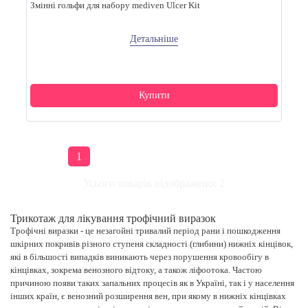
Змінні гольфи для набору mediven Ulcer Kit
Детальніше
Купити
1
Усього товарів відображено: 2
Трикотаж для лікування трофічний виразок
Трофічні виразки - це незагойні тривалий період рани і пошкодження
шкірних покривів різного ступеня складності (глибини) нижніх кінцівок,
які в більшості випадків виникають через порушення кровообігу в
кінцівках, зокрема венозного відтоку, а також ліфоотока. Частою
причиною появи таких запальних процесів як в Україні, так і у населення
інших країн, є венозний розширення вен, при якому в нижніх кінцівках