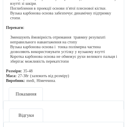
взутті зі шкіри.
Поглиблення в проекції основи п'ятої плеснової кістки.
Вузька карбонова основа забезпечує динамічну підтримку
стопи.
Переваги:
Зменшують ймовірність отримання травмиу результаті
неправильного навантаження на стопу
Вузька карбонова основа і тонка полімерна частина
дозволяють використовувати устілку у вузькому взутті
Коротка карбонова основа не обмежує рухи великого пальця і
зберігає можливість перекатстопи
Розміри:
35-48
Маса:
27-38г (залежить від розміру)
Виробник:
medi, Німеччина.
Показання
Відгуки