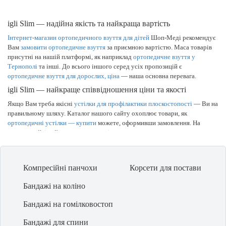
igli Slim — надійна якість та найкраща вартість
Інтернет-магазин ортопедичного взуття для дітей
Шоп-Меді рекомендує
Вам
замовити ортопедичне взуття
за приємною вартістю. Маса товарів
присутні на нашій платформі, як наприклад
ортопедичне взуття у
Тернополі
та інші. До всього іншого серед усіх пропозицій є
ортопедичне взуття для дорослих, ціна
— наша основна перевага.
igli Slim — найкраще співвідношення ціни та якості
Якщо Вам треба якісні
устілки для профілактики плоскостопості
— Ви на
правильному шляху. Каталог нашого сайту охоплює товари, як
ортопедичні устілки — купити
можете, оформивши замовлення. На
нашому сайті найкраща по ринку
ціна на ортопедичне взуття
у
Кременчуці та за іншими містами. Фірмовий
фіксатор для шиї
однозначно стане придбанням, про яке Ви не пошкодуєте.
Компресійні панчохи
Корсети для постави
Бандажі на коліно
Бандажі на гомілковостоп
Бандажі для спини