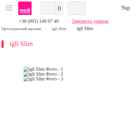
0
Укр
+38 (095) 149 07 49
Замовити дзвінок
igli Slim
Ортопедичний магазин
igli Slim
igli Slim