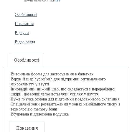
можна ознайомитись
тут
Особливості
Показання
Відгуки
Відео огляд
Особливості
Витончена форма для застосування в балетках
Верхній шар hydrofresh для підтримки оптимального
мікроклімату у взутті
Інноваційний нижній шар, що складається з переробленої
шкіри, дозволяє легко вставляти устілку у взуття
Дуже гнучка основа для підтримки поздовжнього склепіння
Спеціальні зони розвантаження у зонах найбільшого тиску з
технологією memory foam
Вбудована підплеснова подушка
Показання