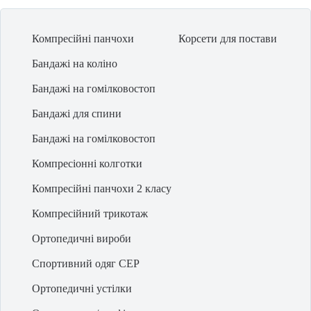
заявку для придбання. На нашому сайті найвигідніша
ціна ортопедичних
устілок
в Запоріжжі та за іншими містами. Надійний
бандаж на коліно в
Компресійні панчохи
Корсети для постави
Івано-Франківську
легко стане покупкою, про яку Ви не пошкодуєте.
Бандажі на коліно
Бандажі на гомілковостоп
Бандажі для спини
Бандажі на гомілковостоп
Компресіонні колготки
Компресійні панчохи 2 класу
Компресійний трикотаж
Ортопедичні вироби
Спортивний одяг CEP
Ортопедичні устілки