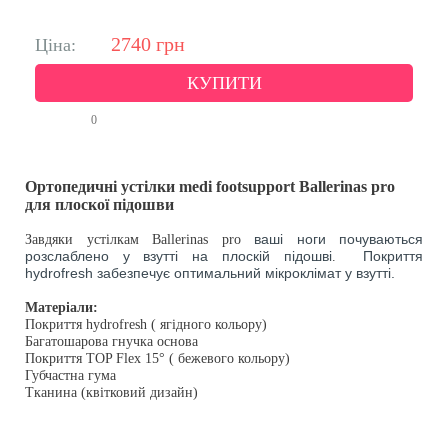
2740
грн
Ціна:
КУПИТИ
0
Ортопедичні устілки medi footsupport Ballerinas pro
для плоскої підошви
ваші ноги почуваються
Завдяки устілкам Ballerinas pro
розслаблено у взутті на плоскій підошві
Покриття
.
hydrofresh забезпечує оптимальний мікроклімат у взутті.
Матеріали:
Покриття hydrofresh ( ягідного кольору)
Багатошарова гнучка основа
Покриття TOP Flex 15° ( бежевого кольору)
Губчастна гума
Тканина (квітковий дизайн)