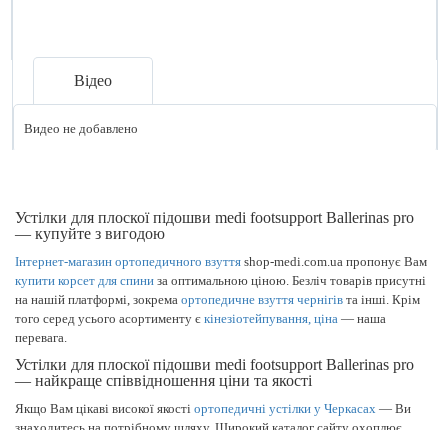
Відео
Видео не добавлено
Устілки для плоскої підошви medi footsupport Ballerinas pro
— купуйте з вигодою
Інтернет-магазин ортопедичного взуття
shop-medi.com.ua пропонує Вам
купити корсет для спини
за оптимальною ціною. Безліч товарів присутні
на нашій платформі, зокрема
ортопедичне взуття чернігів
та інші. Крім
того серед усього асортименту є
кінезіотейпування, ціна
— наша
перевага.
Устілки для плоскої підошви medi footsupport Ballerinas pro
— найкраще співвідношення ціни та якості
Якщо Вам цікаві високої якості
ортопедичні устілки у Черкасах
— Ви
знаходитесь на потрібному шляху. Широкий каталог сайту охоплює
товари, як
ортопедичне взуття жіноче — купити
вийде, заповнивши