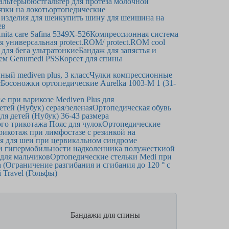
альтеры
бюстгальтер для протеза молочной
язки на локоть
ортопедические
 изделия для шеи
купить шину для шеи
шина на
ев
ita care Safina 5349Х-526
Компрессионная система
 универсальная protect.ROM/ protect.ROM cool
ля бега ультратонкие
Бандаж для запястья и
ем Genumedi PSS
Корсет для спины
ый mediven plus, 3 класс
Чулки компрессионные
с
Босоножки ортопедические Aurelka 1003-M 1 (31-
е при варикозе Mediven Plus для
етей (Нубук) серая/зеленая
Ортопедическая обувь
ля детей (Нубук) 36-43 размера
го трикотажа Пояс для чулок
Ортопедические
икотаж при лимфостазе с резинкой на
я для шеи при цервикальном синдроме
ри гипермобильности надколенника полужесткиой
 для мальчиков
Ортопедические стельки Medi при
 (Ограничение разгибания и сгибания до 120 ° с
Travel (Гольфы)
Бандажи для спины