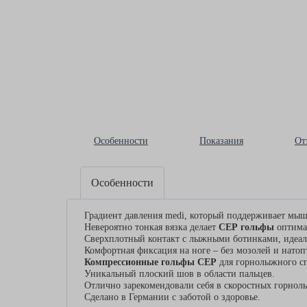
Особенности
Показания
От
Особенности
Градиент давления medi, который поддерживает мы
Невероятно тонкая вязка делает
CEP
гольфы
оптима
Сверхплотный контакт с лыжными ботинками, идеал
Комфортная фиксация на ноге – без мозолей и нато
Компрессионные гольфы
CEP
для горнолыжного сп
Уникальный плоский шов в области пальцев.
Отлично зарекомендовали себя в скоростных горно
Сделано в Германии с заботой о здоровье.