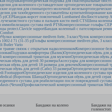
кая подушка
ортопедическая подушка для сна
специальные бюстг
зделия для коленного сустава
детские ортопедические товары
пов
ские изделия для спины
протез молочной железы
ортопедические
делия для тазобедренного сустава
тейпы купить
тейпирование ки
5 р)
CEP
Бандаж-корсет поясничный Lumbamed disc
Бюстгальтер An
лучезапястного сустава и пальцев кисти medi CTS
Шина коленная
я иммобилизации сустава medi PTS
Компрессионные гольфы CEP д
ы protect.Clavicle support
Бандаж коленный с пателлярным ремн
 Comfort
t
Чулки компрессионные mediven forte, 3 класс
Чулок компрессионн
1002-I 71 (31-35 р)
Гольфы компрессионные mediven plus, 3 клас
 Butler Vario
ри травме связок с открытым надколенником
Компрессионное бель
озовая
Подушки-комфортеры (Валик)
Ортопедическая обувь для д
й компрессионный трикотаж для мужчин
Ортопедическая обувь д
еская обувь для детей 30 размера
Аксессуары для компрессионно
еская обувь для детей 18 размера для девочек
Компрессионный тр
ческая обувь для детей (Сабо) 33 размера
Ортопедические издели
i Footsupport
Ортопедические изделия для коленного сустава п
Medical (Воротник Шанца)
Ортопедическая обувь для детей серая
едренного сустава для реабилитации после повреждений сустава
axis (Чехия)
Профилактический компрессионный трикотаж Medi 
я осанки
Бандажи на колено
Бандажи на
голеностоп