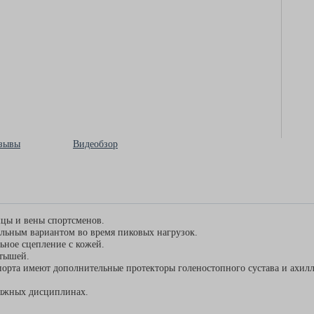
зывы
Видеобзор
шцы и вены спортсменов.
льным вариантом во время пиковых нагрузок.
ьное сцепление с кожей.
птышей.
орта имеют дополнительные протекторы голеностопного сустава и ахилл
лыжных дисциплинах.