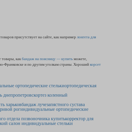
товаров присутствует на сайте, как например
лонгета для
 товары, как
бандаж на поясницу — купить
можете,
но-Франковске и по другим уголкам страны. Хороший
корсет
альные ортопедические стельки
ортопедическая
вь днепропетровск
ортез коленный
ть харьков
бандаж лучезапястного сустава
кривой рог
индивидуальные ортопедические
ого отдела позвоночника купить
корректор для
кий салон индивидуальные стельки