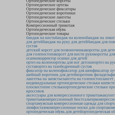
Ортопедические корсеты
Ортопедические ортезы
Ортопедические фиксаторы
Ортопедические воротники
Ортопедические лангеты
Ортопедические стельки
Компрессионный трикотаж
Ортопедическая обувь
Ортопедические товары
бандаж на кисть
бандаж на колено
бандаж на локот
для детей
бандаж на руку для детей
бандаж для по
сустав
детский корсет для позвоночника
корсеты для дет
для голеностопа
корсет для кисти руки
корсеты для
осанки
корректор осанки для детей
ортез на колено
ортезы для ног детские
ортез на ру
сустав
ортез на тазобедренный сустав
фиксатор на колено
фиксатор для шеи
фиксатор лу
шейный воротник для детей
воротник филадельф
лангетка на запястье
лангета на голеностоп
лангет
индивидуальные ортопедические стельки киев
сте
плоскостопие стельки
ортопедические стельки пр
кроссовок
аксессуары для компрессионного трикотажа
купит
трикотаж
компрессионный бюстгальтер
компрессио
спорта
мужская компрессионная одежда для спорт
лимфостазе
компрессионные носки для спорта
ком
ортопедическая обувь для детей
ортопедическая об