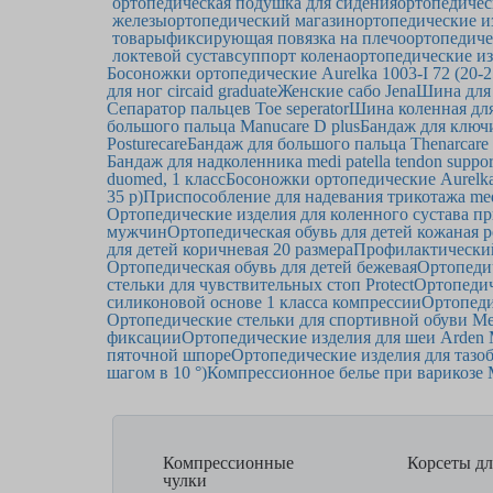
ортопедическая подушка для сидения
ортопедичес
железы
ортопедический магазин
ортопедические и
товары
фиксирующая повязка на плечо
ортопедиче
локтевой сустав
суппорт колена
ортопедические из
Босоножки ортопедические Aurelka 1003-I 72 (20-2
для ног circaid graduate
Женские сабо Jena
Шина для 
Сепаратор пальцев Toe seperator
Шина коленная дл
большого пальца Manucare D plus
Бандаж для ключиц
Posturecare
Бандаж для большого пальца Thenarcare
Бандаж для надколенника medi patella tendon suppor
duomed, 1 класс
Босоножки ортопедические Aurelka 
35 р)
Приспособление для надевания трикотажа medi
Ортопедические изделия для коленного сустава п
мужчин
Ортопедическая обувь для детей кожаная р
для детей коричневая 20 размера
Профилактически
Ортопедическая обувь для детей бежевая
Ортопедич
стельки для чувствительных стоп Protect
Ортопедич
силиконовой основе 1 класса компрессии
Ортопеди
Ортопедические стельки для спортивной обуви Med
фиксации
Ортопедические изделия для шеи Arden 
пяточной шпоре
Ортопедические изделия для тазоб
шагом в 10 °)
Компрессионное белье при варикозе M
Компрессионные
Корсеты дл
чулки