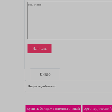
Написать
Видео
Видео не добавлено
купить бандаж голеностопный
ортопедический