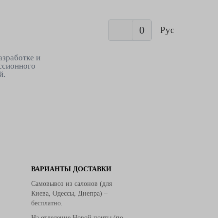
0
Рус
азработке и
ссионного
й.
ВАРИАНТЫ ДОСТАВКИ
Самовывоз из салонов (для
Киева, Одессы, Днепра) –
бесплатно.
На отделение Новой почты (по