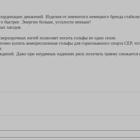
оординации движений. Изделия от именитого немецкого бренда стабил
 быстрее. Энергии больше, усталости меньше!
ых заездов.
сверхпрочных нитей позволяет носить гольфы не один сезон.
точно купить компрессионные гольфы для горнолыжного спорта CEP, что
т.
дений. Даже при неудачных падениях риск получить травму снижается в