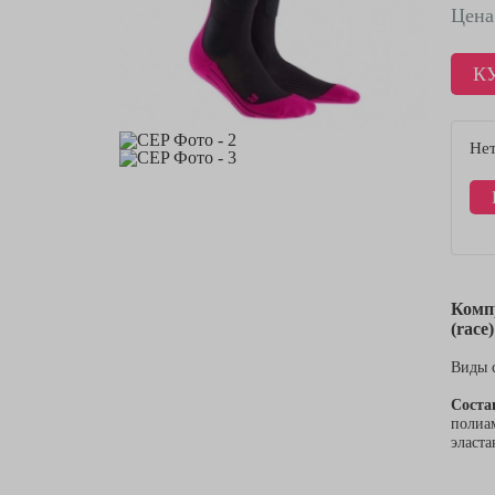
Цена
К
Нет
Комп
(
race
)
Виды 
Соста
полиа
эласт