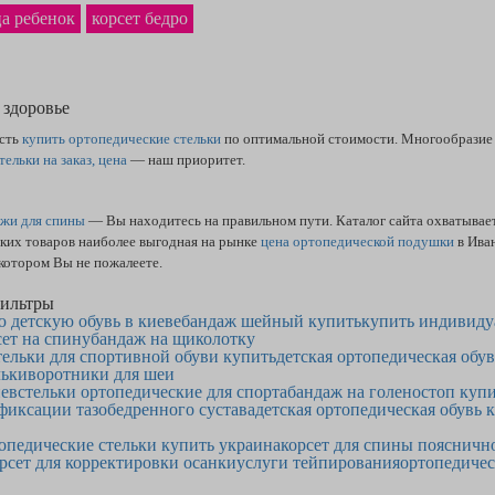
а ребенок
корсет бедро
 здоровье
сть
купить ортопедические стельки
по оптимальной стоимости. Многообразие 
тельки на заказ, цена
— наш приоритет.
ажи для спины
— Вы находитесь на правильном пути. Каталог сайта охватывает
ских товаров наиболее выгодная на рынке
цена ортопедической подушки
в Ива
котором Вы не пожалеете.
ильтры
 детскую обувь в киеве
бандаж шейный купить
купить индивиду
сет на спину
бандаж на щиколотку
тельки для спортивной обуви купить
детская ортопедическая обу
льки
воротники для шеи
иев
стельки ортопедические для спорта
бандаж на голеностоп купи
фиксации тазобедренного сустава
детская ортопедическая обувь 
топедические стельки купить украина
корсет для спины поясничн
рсет для корректировки осанки
услуги тейпирования
ортопедичес