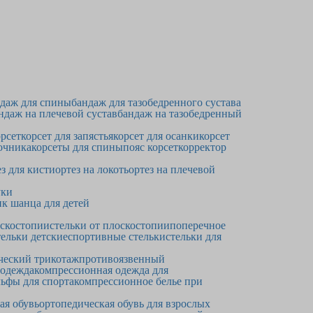
даж для спины
бандаж для тазобедренного сустава
ндаж на плечевой сустав
бандаж на тазобедренный
рсет
корсет для запястья
корсет для осанки
корсет
очника
корсеты для спины
пояс корсет
корректор
ез для кисти
ортез на локоть
ортез на плечевой
уки
к шанца для детей
оскостопии
стельки от плоскостопии
поперечное
ельки детские
спортивные стельки
стельки для
ческий трикотаж
противоязвенный
 одежда
компрессионная одежда для
ьфы для спорта
компрессионное белье при
ая обувь
ортопедическая обувь для взрослых