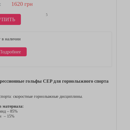
1620
грн
:
5
УПИТЬ
 в наличии
Подробнее
рессионные гольфы CEP для горнолыжного спорта
спорта: скоростные горнолыжные дисциплины.
в материала:
мид – 85%
ан – 15%