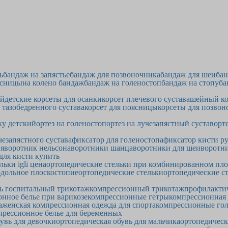
ь
бандаж на запястье
бандаж для позвоночника
бандаж для шеи
бан
ясницы
на колено бандаж
бандаж на голеностоп
бандаж на стопу
ба
ей
детские корсеты для осанки
корсет плечевого сустава
шейный ко
 тазобедренного сустава
корсет для поясницы
корсеты для позвон
ку детский
ортез на голеностоп
ортез на лучезапястный сустав
орт
чезапястного сустава
фиксатор для голеностопа
фиксатор кисти р
ия
воротник нельсона
воротники шанца
воротники для шеи
воротни
 для кисти купить
льки igli цена
ортопедические стельки при комбинированном пл
одольное плоскостопие
ортопедические стельки
ортопедические ст
ь госпитальный трикотаж
компрессионный трикотаж
профилакти
нное белье при варикозе
компрессионные гетры
компрессионная
а
женская компрессионная одежда для спорта
компрессионные гол
прессионное белье для беременных
увь для девочки
ортопедическая обувь для мальчика
ортопедическ