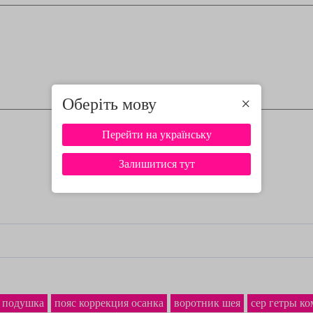
Оберіть мову
×
Перейти на українську
Залишитися тут
 подушка
пояс коррекция осанка
воротник шея
cep гетры к