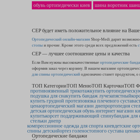
обувь ортопедически киев
шина воротник шанц
CEP будет иметь положительное влияние на Ваше
Ортопедический онлайн-магазин
Shop-Medi дарит возможно
стопы
и прочие. Кроме этого среди всех предложений есть
с
CEP — лучшее соотношение цены и качества
Если Вам нужны высококачественные
ортопедические банд
оформив заказ через корзину. В нашем магазине ортопедиче
для спины ортопедический
однозначно станет продуктом, о 
ТОП Категории
ТОП Меню
ТОП Карточки
ТОП Ф
противоязвенный трикотаж
купить ортопедическую
подушка для сна
купить бандаж лучезапястный
кор
купить грудной протез
повязка плечевого сустава
с
цена
ортопедический магазин днепр
ортопедия сте
детская ортопедическая обувь интернет магазин к
купить
корсет поддерживающий спину
бандаж для 
стельки днепр
компрессионное одежда для спорта киев
детские ор
спины детский
ортез голеностопного сустава цена
ко
Ортопедические бандажи