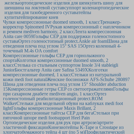
железы
ортопедические изделия для шеи
купить шину для
шеи
шина на локтевой сустав
суппорт колена
ортопедические
изделия для тазобедренного сустава
тейпы
купить
тейпирование киев
Чулки компрессионные duomed smooth, 1 класс
Тренажер-
корректор Spinomed IV
Рукав компрессионный с наплечником
и ремнем mediven harmony, 2 класс
Лента компрессионная
Anita care 0059
Гольфы CEP для поддержки голеностопного
сустава
Ортез голеностопный protect.Ankle air foam
Шина для
отведения плеча под углом 15° SAS 15
Ортез коленный 4-
точечный M.4s OA comfort
Компрессионные гольфы CEP для горнолыжного
спорта
Колготки компрессионные duomed smooth, 2
класс
Стелька со стальным суппортом Insole 3/4 stable
igli
Junior
Бюстгальтер Anita care Safina 5349Х
Колготки
компрессионные duomed, 1 класс
Стельки из натуральной
кожи medi foot natural
Женские босоножки AFS-Schuhe 280897
Шина для отведения плеча под углом 15° Shoulder abduction
15
Компрессионные гетры CEP со светоотражателями
Гольфы
при сахарном диабете mediven angio, 1 класс
Ортез
голеностопный реабилитационный protect.ROM
Walker
Стельки для модельной обуви на каблуках medi foot
light
Гольфы компрессионные Maxis Brillant, 2
класс
Компрессионные тайтсы CEP для бега
Стельки при
пяточной шпоре medi footsupport Heel Pain
Ортопедические изделия для рук при артрозе/артрите
эластичной фиксации
Кинезиотейпы K-Tape и Crosstape из
хлопчатобумажного тейпа 4 шт (по 5 м)
Профилактический