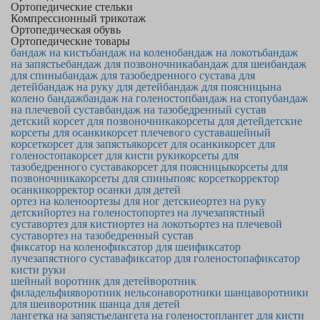
Ортопедические стельки
Компрессионный трикотаж
Ортопедическая обувь
Ортопедические товары
бандаж на кисть
бандаж на колено
бандаж на локоть
бандаж
на запястье
бандаж для позвоночника
бандаж для шеи
бандаж
для спины
бандаж для тазобедренного сустава для
детей
бандаж на руку для детей
бандаж для поясницы
на
колено бандаж
бандаж на голеностоп
бандаж на стопу
бандаж
на плечевой сустав
бандаж на тазобедренный сустав
детский корсет для позвоночника
корсеты для детей
детские
корсеты для осанки
корсет плечевого сустава
шейный
корсет
корсет для запястья
корсет для осанки
корсет для
голеностопа
корсет для кисти руки
корсеты для
тазобедренного сустава
корсет для поясницы
корсеты для
позвоночника
корсеты для спины
пояс корсет
корректор
осанки
корректор осанки для детей
ортез на колено
ортезы для ног детские
ортез на руку
детский
ортез на голеностоп
ортез на лучезапястный
сустав
ортез для кисти
ортез на локоть
ортез на плечевой
сустав
ортез на тазобедренный сустав
фиксатор на колено
фиксатор для шеи
фиксатор
лучезапястного сустава
фиксатор для голеностопа
фиксатор
кисти руки
шейный воротник для детей
воротник
филадельфия
воротник нельсона
воротники шанца
воротники
для шеи
воротник шанца для детей
лангетка на запястье
лангета на голеностоп
лангет для кисти