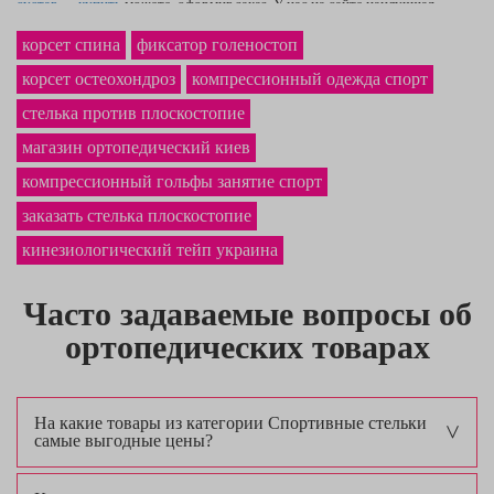
сустав — купить
можете, оформив заказ. У нас на сайте наилучшая
стоимость ортопедических стелек на заказ
в Ровно и по всей Украине.
корсет спина
фиксатор голеностоп
Фирменный
корсаж для спины
точно станет приобретением, которым Вы
обрадуетесь.
корсет остеохондроз
компрессионный одежда спорт
стелька против плоскостопие
магазин ортопедический киев
компрессионный гольфы занятие спорт
заказать стелька плоскостопие
кинезиологический тейп украина
Часто задаваемые вопросы об
ортопедических товарах
На какие товары из категории Спортивные стельки
самые выгодные цены?