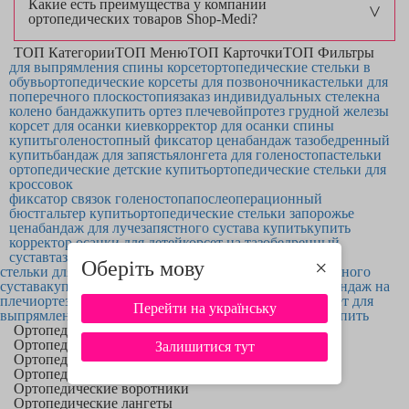
Какие есть преимущества у компании
ортопедических товаров Shop-Medi?
ТОП Категории
ТОП Меню
ТОП Карточки
ТОП Фильтры
для выпрямления спины корсет
ортопедические стельки в
обувь
ортопедические корсеты для позвоночника
стельки для
поперечного плоскостопия
заказ индивидуальных стелек
на
колено бандаж
купить ортез плечевой
протез грудной железы
корсет для осанки киев
корректор для осанки спины
купить
голеностопный фиксатор цена
бандаж тазобедренный
купить
бандаж для запястья
лонгета для голеностопа
стельки
ортопедические детские купить
ортопедические стельки для
кроссовок
фиксатор связок голеностопа
послеоперационный
бюстгальтер купить
ортопедические стельки запорожье
цена
бандаж для лучезапястного сустава купить
купить
корректор осанки для детей
корсет на тазобедренный
сустав
тазобедренный ортез
бандаж запястья
Оберіть мову
×
стельки для кроссовок купить киев
бандаж голеностопного
сустава
купить ортопедические спортивные стельки
бандаж на
плечи
ортез на колено цена
белье против варикоза
корсет для
Перейти на українську
выпрямления спины
стельки для спортивной обуви купить
Ортопедические бандажи
Ортопедические корсеты
Залишитися тут
Ортопедические ортезы
Ортопедические фиксаторы
Ортопедические воротники
Ортопедические лангеты