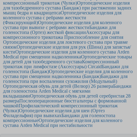
компрессионный трикотаж (Чулки)
Ортопедические изделия
для тазобедренного сустава (Бандаж) при растяжении задних
мышц бедра и квадрицепса
Ортопедические изделия для
коленного сустава с ребрами жесткости
(Фиксирующий)
Ортопедические изделия для коленного
сустава при вывихе с ребрами жесткости
Бандажи для
голеностопа (Ортез) жесткой фиксации
Аксессуары для
компрессионного трикотажа Приспособление для снятия
Ортопедические изделия для локтевого сустава при травме
связок
Ортопедические изделия для рук (Шина) для запястья/
кисти
Ортопедические изделия для коленного сустава Arden
Medical при смещении надколенника
Ортопедические товары
для детей для тазобедренного сустава
Компрессионный
трикотаж при лимфостазе (Аксессуары) Circaid
Бандажи для
голеностопа (Бандаж)
Ортопедические изделия для коленного
сустава при смещении надколенника (Бандаж)
Бандажи для
голеностопа при воспалении сухожилия (Модульный)
Ортопедическая обувь для детей (Велюр) 26 размера
Бандажи
для голеностопа Arden Medical с мягкими
вкладышами
Ортопедическая обувь для детей серебристая 28
размера
Послеоперационные бюстгальтеры с формованной
чашкой
Профилактический компрессионный трикотаж
(Чулки)
Ортопедические изделия для шеи (Ортез
Филадельфия) при вывихах
Бандажи для голеностопа
компрессионные
Ортопедические изделия для коленного
сустава Arden Medical при нестабильности