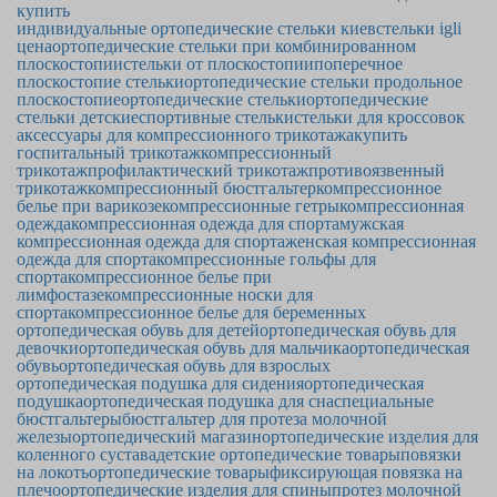
купить
индивидуальные ортопедические стельки киев
стельки igli
цена
ортопедические стельки при комбинированном
плоскостопии
стельки от плоскостопии
поперечное
плоскостопие стельки
ортопедические стельки продольное
плоскостопие
ортопедические стельки
ортопедические
стельки детские
спортивные стельки
стельки для кроссовок
аксессуары для компрессионного трикотажа
купить
госпитальный трикотаж
компрессионный
трикотаж
профилактический трикотаж
противоязвенный
трикотаж
компрессионный бюстгальтер
компрессионное
белье при варикозе
компрессионные гетры
компрессионная
одежда
компрессионная одежда для спорта
мужская
компрессионная одежда для спорта
женская компрессионная
одежда для спорта
компрессионные гольфы для
спорта
компрессионное белье при
лимфостазе
компрессионные носки для
спорта
компрессионное белье для беременных
ортопедическая обувь для детей
ортопедическая обувь для
девочки
ортопедическая обувь для мальчика
ортопедическая
обувь
ортопедическая обувь для взрослых
ортопедическая подушка для сидения
ортопедическая
подушка
ортопедическая подушка для сна
специальные
бюстгальтеры
бюстгальтер для протеза молочной
железы
ортопедический магазин
ортопедические изделия для
коленного сустава
детские ортопедические товары
повязки
на локоть
ортопедические товары
фиксирующая повязка на
плечо
ортопедические изделия для спины
протез молочной