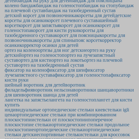
детей
бандаж на руку для детей
бандаж для поясницы
на
колено бандаж
бандаж на голеностоп
бандаж на стопу
бандаж
на плечевой сустав
бандаж на тазобедренный сустав
детский корсет для позвоночника
корсеты для детей
детские
корсеты для осанки
корсет плечевого сустава
шейный
корсет
корсет для запястья
корсет для осанки
корсет для
голеностопа
корсет для кисти руки
корсеты для
тазобедренного сустава
корсет для поясницы
корсеты для
позвоночника
корсеты для спины
пояс корсет
корректор
осанки
корректор осанки для детей
ортез на колено
ортезы для ног детские
ортез на руку
детский
ортез на голеностоп
ортез на лучезапястный
сустав
ортез для кисти
ортез на локоть
ортез на плечевой
сустав
ортез на тазобедренный сустав
фиксатор на колено
фиксатор для шеи
фиксатор
лучезапястного сустава
фиксатор для голеностопа
фиксатор
кисти руки
шейный воротник для детей
воротник
филадельфия
воротник нельсона
воротники шанца
воротники
для шеи
воротник шанца для детей
лангетка на запястье
лангета на голеностоп
лангет для кисти
купить
индивидуальные ортопедические стельки киев
стельки igli
цена
ортопедические стельки при комбинированном
плоскостопии
стельки от плоскостопии
поперечное
плоскостопие стельки
ортопедические стельки продольное
плоскостопие
ортопедические стельки
ортопедические
стельки детские
спортивные стельки
стельки для кроссовок