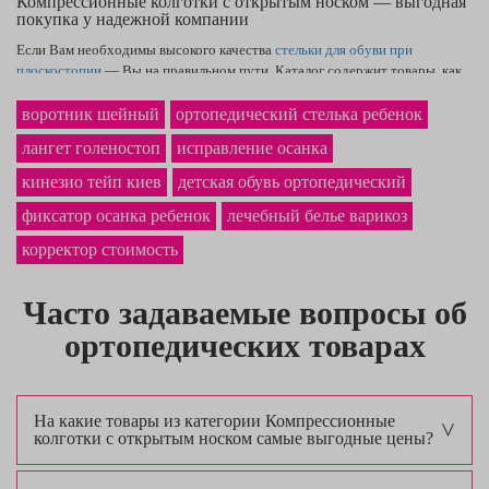
Компрессионные колготки с открытым носком — выгодная
покупка у надежной компании
Если Вам необходимы высокого качества
стельки для обуви при
плоскостопии
— Вы на правильном пути. Каталог содержит товары, как
ортез для запястья — купить
сможете, оформив заказ через корзину. У нас
на сайте наиболее выгодная
цена ортопедического корсета
в Сумах и по
воротник шейный
ортопедический стелька ребенок
Украине. Надёжный
ортез локтевого сустава
точно станет
лангет голеностоп
исправление осанка
приобретением, которым Вы обрадуетесь.
кинезио тейп киев
детская обувь ортопедический
фиксатор осанка ребенок
лечебный белье варикоз
корректор стоимость
Часто задаваемые вопросы об
ортопедических товарах
На какие товары из категории Компрессионные
колготки с открытым носком самые выгодные цены?