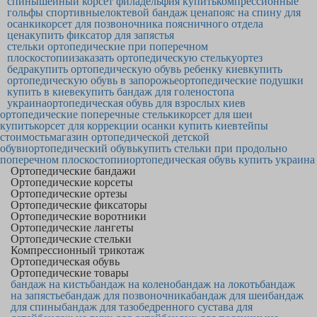
спины
шейный корсет филадельфия купить
компрессионные
гольфы спортивные
локтевой бандаж цена
пояс на спину для
осанки
корсет для позвоночника поясничного отдела
цена
купить фиксатор для запястья
стельки ортопедические при поперечном
плоскостопии
заказать ортопедическую стельку
ортез
бедра
купить ортопедическую обувь ребенку киев
купить
ортопедическую обувь в запорожье
ортопедические подушки
купить в киеве
купить бандаж для голеностопа
украина
ортопедическая обувь для взрослых киев
ортопедические поперечные стельки
корсет для шеи
купить
корсет для коррекции осанки купить киев
тейпы
стоимость
магазин ортопедической детской
обуви
ортопедический обувь
купить стельки при продольно
поперечном плоскостопии
ортопедическая обувь купить украина
Ортопедические бандажи
Ортопедические корсеты
Ортопедические ортезы
Ортопедические фиксаторы
Ортопедические воротники
Ортопедические лангеты
Ортопедические стельки
Компрессионный трикотаж
Ортопедическая обувь
Ортопедические товары
бандаж на кисть
бандаж на колено
бандаж на локоть
бандаж
на запястье
бандаж для позвоночника
бандаж для шеи
бандаж
для спины
бандаж для тазобедренного сустава для