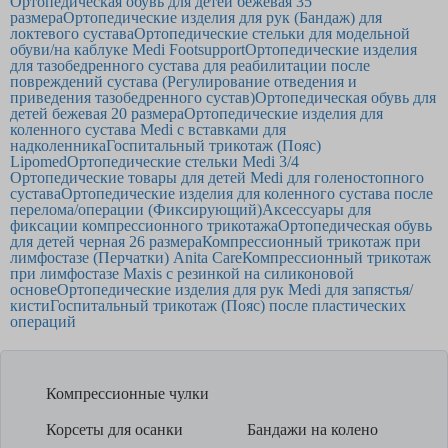
Ортопедическая обувь для детей бежевая 35
размера
Ортопедические изделия для рук (Бандаж) для
локтевого сустава
Ортопедические стельки для модельной
обуви/на каблуке Medi Footsupport
Ортопедические изделия
для тазобедренного сустава для реабилитации после
повреждений сустава (Регулирование отведения и
приведения тазобедренного сустав)
Ортопедическая обувь для
детей бежевая 20 размера
Ортопедические изделия для
коленного сустава Medi с вставками для
надколенника
Госпитальный трикотаж (Пояс)
Lipomed
Ортопедические стельки Medi 3/4
Ортопедические товары для детей Medi для голеностопного
сустава
Ортопедические изделия для коленного сустава после
перелома/операции (Фиксирующий)
Аксессуары для
фиксации компрессионного трикотажа
Ортопедическая обувь
для детей черная 26 размера
Компрессионный трикотаж при
лимфостазе (Перчатки) Anita Care
Компрессионный трикотаж
при лимфостазе Maxis с резинкой на силиконовой
основе
Ортопедические изделия для рук Medi для запястья/
кисти
Госпитальный трикотаж (Пояс) после пластических
операций
Компрессионные чулки
Корсеты для осанки
Бандажи на колено