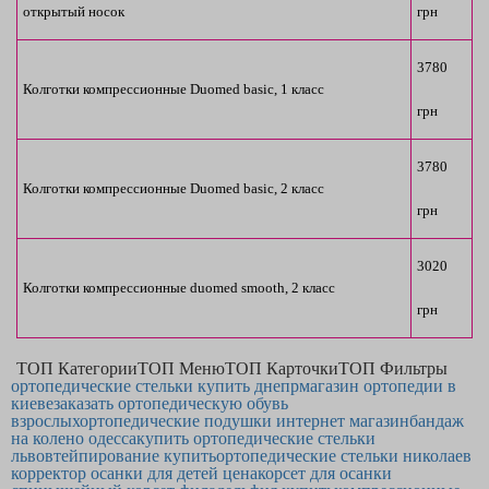
открытый носок
грн
3780 
Колготки компрессионные Duomed basic, 1 класс
грн
3780 
Колготки компрессионные Duomed basic, 2 класс
грн
3020 
Колготки компрессионные duomed smooth, 2 класс
грн
ТОП Категории
ТОП Меню
ТОП Карточки
ТОП Фильтры
ортопедические стельки купить днепр
магазин ортопедии в
киеве
заказать ортопедическую обувь
взрослых
ортопедические подушки интернет магазин
бандаж
на колено одесса
купить ортопедические стельки
львов
тейпирование купить
ортопедические стельки николаев
корректор осанки для детей цена
корсет для осанки