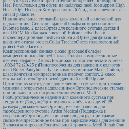
plus, 3 класс
Стельки при пяточной шпоре medi footsupport
Heel Pain
Стельки для обуви на каблуках medi footsupport High
Heels/High Heels pro
Компрессионный бандаж для лечения язв
circaid juxtacures
Индивидуальные стельки
Бандаж коленный со вставкой для
надколенника Genucare ligament
Гольфы компрессионные
Duomed basic, 2 класс
Ортез для коленного сустава детский
medi ROM kidz
Бандаж локтевой Epicare active
Чулки
послеоперационные mediven struva 23
Ортез для фиксации
шейного отдела protect.Collar Tracheo
Ортез голеностопный
protect.Ankle lace up
Компрессионный бандаж circaid (pacband)
Гольфы
компрессионные duomed 2 класс
Гольфы компрессионные
mediven elegance, 2 класс
Босоножки ортопедические Aurelka
1002-I 72 (20-25 р)
Приспособления для надевания колготок
medi Butler Pantyhouse
Чулки компрессионные Maxis Cotton, 2
класс
Колготки компрессионные mediven comfort, 2 класс
открытый носок
Ортез тазобедренный medi Hip one
Ортопедические изделия для коленного сустава при травме
мениска с открытым надколенником
Ортопедические стельки
при повышенных нагрузках/лишнем весе Medi
Foot
Ортопедические изделия для коленного сустава при
тендините (Бандаж)
Ортопедическая обувь для детей 25
размера для мальчиков
Ортопедические изделия для
тазобедренного сустава Arden Medical (Поддержка и
согревание)
Ортопедические изделия для рук при травме
связок
Компрессионное белье при варикозе Maxis для женщин
2 класса компрессии
Госпитальный трикотаж Medi Rehab One