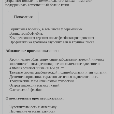
устраняют появление нежелательного запаха, помогают
поддерживать естественный баланс кожи.
Показания
Варикозная болезнь, в том числе у беременных.
Варикотромбофлебит.
Компрессионная терапия после флебосклерозирования.
Профилактика тромбоза глубоких вен в группах риска.
Абсолютные противопоказания:
Хронические облитерирующие заболевания артерий нижних
конечностей, когда регионарное систолическое давление на
а.tibialis posterior ниже 80 мм рт. ст.
Тяжелые формы диабетической полинейропатии и ангиопатии.
Декомпенсированная сердечно-легочная недостаточность.
Трофические язвы невенознои этиологии.
Острая инфекция мягких тканей.
Септический флебит.
Относительные противопоказания:
Чувствительность к материалу.
Нарушение чувствительности.