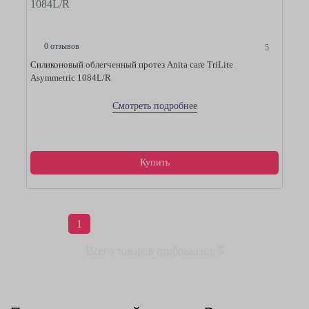
1084L/R
0 отзывов
5
Силиконовый облегченный протез Anita care TriLite
Asymmetric 1084L/R
Смотреть подробнее
Купить
1
Всего товаров отображено: 5