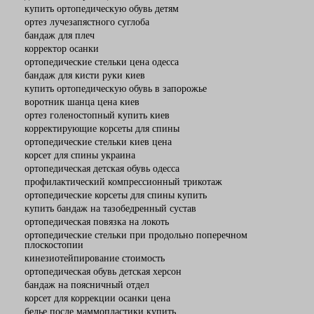
купить ортопедическую обувь детям
ортез лучезапястного суглоба
бандаж для плеч
корректор осанки
Комбинированные протезы
ортопедические стельки цена одесса
бандаж для кисти руки киев
купить ортопедическую обувь в запорожье
воротник шанца цена киев
ортез голеностопный купить киев
корректирующие корсеты для спины
ортопедические стельки киев цена
Преимущества
: Соединяют в себе преим
корсет для спины украина
ортопедическая детская обувь одесса
профилактический компрессионный трикотаж
ортопедические корсеты для спины купить
купить бандаж на тазобедренный сустав
ортопедическая повязка на локоть
ортопедические стельки при продольно поперечном
плоскостопии
Особенности
: Часто имеют гладкую сили
кинезиотейпирование стоимость
ортопедическая обувь детская херсон
бандаж на поясничный отдел
корсет для коррекции осанки цена
белье после маммопластики купить