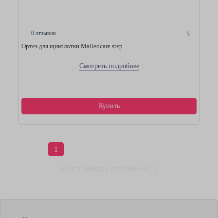
0 отзывов
5
Ортез для щиколотки Malleocare step
Смотреть подробнее
Купить
1
Всего товаров отображено: 1