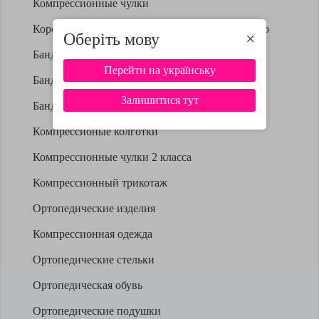
Компрессионные чулки
Корсеты для осанки
Бандажи на колено
Оберіть мову
×
Бандажи на голеностоп
Перейти на українську
Бандажи для спины
Залишитися тут
Бандажи на голеностоп
Компрессионые колготки
Компрессионные чулки 2 класса
Компрессионный трикотаж
Ортопедические изделия
Компрессионная одежда
Ортопедические стельки
Ортопедическая обувь
Ортопедические подушки