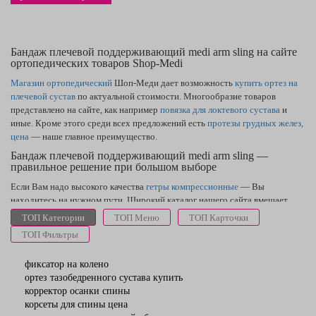
Бандаж плечевой поддерживающий medi arm sling на сайте
ортопедических товаров Shop-Medi
Магазин ортопедический
Шоп-Меди дает возможность
купить ортез на
плечевой сустав
по актуальной стоимости. Многообразие товаров
представлено на сайте, как например
повязка для локтевого сустава
и
иные. Кроме этого среди всех предложений есть
протезы грудных желез,
цена
— наше главное преимущество.
Бандаж плечевой поддерживающий medi arm sling —
правильное решение при большом выборе
Если Вам надо высокого качества
гетры компрессионные
— Вы
находитесь на нужном пути. Широкий каталог нашего сайта вмещает
товары, как
ортопедические стельки — заказать
можете, оставив заявку.
ТОП Категории
ТОП Меню
ТОП Карточки
В нашем магазине ортопедических товаров самая приятная
цена на
ТОП Фильтры
кинезио тейп
в Днепропетровске и по всей Украине. Фирменный
лангет
для кисти руки
легко станет покупкой, о которой Вы не пожалеете.
фиксатор на колено
ортез тазобедренного сустава купить
корректор осанки спины
корсеты для спины цена