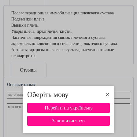
Послеоперационная иммобилизация плечевого сустава.
Подвывихи плеча.
Вывихи плеча.
Удары плеча, предплечья, кисти.
Частичные повреждения связок плечевого сустава,
акромиально-ключичного сочленения, локтевого сустава.
Артриты, артрозы плечевого сустава, плечелопаточные
периартриты.
Отзывы
Оставьте отзыв:
Оберіть мову
×
Перейти на українську
Залишитися тут