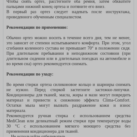
Чтобы снять ортез, расстегните оба ремня, затем обхватите
пальцами нижний конец ортеза и потяните его вниз.
В первый раз ортез следует надевать после инструктажа,
проведенного обученным специалистом.
Рекомендации по применению:
Обычно ортез можно носить в течение всего дня, тем не менее,
это зависит от степени испытываемого комфорта. При этом, угол
сгибания коленного сустава не превышает 70° в положении сидя.
При длительном пребывании в неподвижном состоянии (при
длительном сидении или в длительных поездках на автомобиле и
во время сна) ортез рекомендуется снимать.
Рекомендации по уходу:
Во время стирки ортеза силиконовое кольцо и шарниры снимать
не нужно. Перед стиркой застегните застежки-липучки.
Кондиционеры для тканей, масла, жиры и мази могут повредить
материал и привести к снижению эффекта Clima-Comfort.
Остатки мыла могут вызвать раздражение кожи и износ
материала.
Рекомендуется ручная стирка с использованием средства
MediClean или деликатный режим стирки при температуре воды
30 °С с использованием мягкого моющего средства без
применения кондиционера для тканей.
Не используйте отбеливатель.