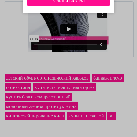
Залишитися тут
детский обувь ортопедический харьков
бандаж плечо
ортез стопа
купить лучезапястный ортез
купить белье компрессионный
молочный железа протез украина
кинезиотейпирование киев
купить плечевой
igli