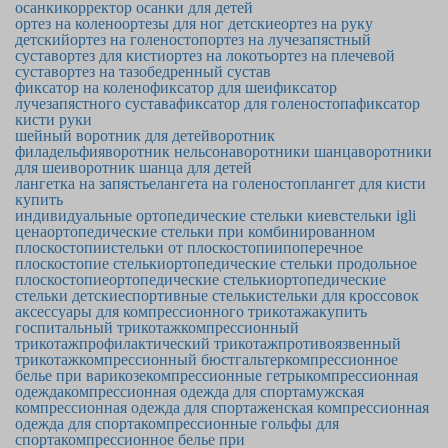
осанки
корректор осанки для детей
ортез на колено
ортезы для ног детские
ортез на руку
детский
ортез на голеностоп
ортез на лучезапястный
сустав
ортез для кисти
ортез на локоть
ортез на плечевой
сустав
ортез на тазобедренный сустав
фиксатор на колено
фиксатор для шеи
фиксатор
лучезапястного сустава
фиксатор для голеностопа
фиксатор
кисти руки
шейный воротник для детей
воротник
филадельфия
воротник нельсона
воротники шанца
воротники
для шеи
воротник шанца для детей
лангетка на запястье
лангета на голеностоп
лангет для кисти
купить
индивидуальные ортопедические стельки киев
стельки igli
цена
ортопедические стельки при комбинированном
плоскостопии
стельки от плоскостопии
поперечное
плоскостопие стельки
ортопедические стельки продольное
плоскостопие
ортопедические стельки
ортопедические
стельки детские
спортивные стельки
стельки для кроссовок
аксессуары для компрессионного трикотажа
купить
госпитальный трикотаж
компрессионный
трикотаж
профилактический трикотаж
противоязвенный
трикотаж
компрессионный бюстгальтер
компрессионное
белье при варикозе
компрессионные гетры
компрессионная
одежда
компрессионная одежда для спорта
мужская
компрессионная одежда для спорта
женская компрессионная
одежда для спорта
компрессионные гольфы для
спорта
компрессионное белье при