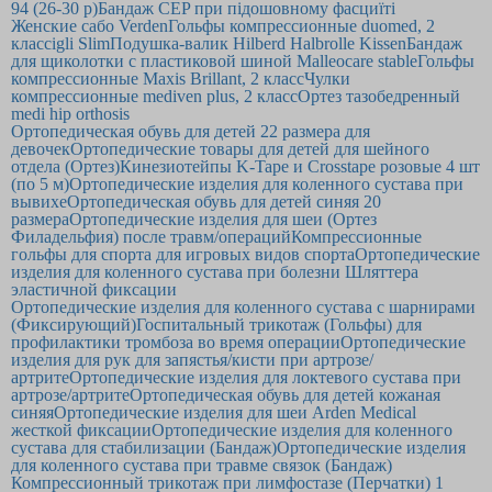
94 (26-30 р)
Бандаж CEP при підошовному фасциїті
Женские сабо Verden
Гольфы компрессионные duomed, 2
класс
igli Slim
Подушка-валик Hilberd Halbrolle Kissen
Бандаж
для щиколотки с пластиковой шиной Malleocare stable
Гольфы
компрессионные Maxis Brillant, 2 класс
Чулки
компрессионные mediven plus, 2 класс
Ортез тазобедренный
medi hip orthosis
Ортопедическая обувь для детей 22 размера для
девочек
Ортопедические товары для детей для шейного
отдела (Ортез)
Кинезиотейпы K-Tape и Crosstape розовые 4 шт
(по 5 м)
Ортопедические изделия для коленного сустава при
вывихе
Ортопедическая обувь для детей синяя 20
размера
Ортопедические изделия для шеи (Ортез
Филадельфия) после травм/операций
Компрессионные
гольфы для спорта для игровых видов спорта
Ортопедические
изделия для коленного сустава при болезни Шляттера
эластичной фиксации
Ортопедические изделия для коленного сустава с шарнирами
(Фиксирующий)
Госпитальный трикотаж (Гольфы) для
профилактики тромбоза во время операции
Ортопедические
изделия для рук для запястья/кисти при артрозе/
артрите
Ортопедические изделия для локтевого сустава при
артрозе/артрите
Ортопедическая обувь для детей кожаная
синяя
Ортопедические изделия для шеи Arden Medical
жесткой фиксации
Ортопедические изделия для коленного
сустава для стабилизации (Бандаж)
Ортопедические изделия
для коленного сустава при травме связок (Бандаж)
Компрессионный трикотаж при лимфостазе (Перчатки) 1