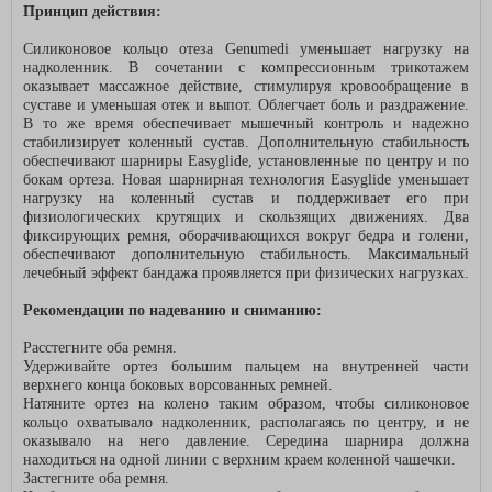
Принцип действия:
Силиконовое кольцо отеза Genumedi уменьшает нагрузку на
надколенник. В сочетании с компрессионным трикотажем
оказывает массажное действие, стимулируя кровообращение в
суставе и уменьшая отек и выпот. Облегчает боль и раздражение.
В то же время обеспечивает мышечный контроль и надежно
стабилизирует коленный сустав. Дополнительную стабильность
обеспечивают шарниры Easyglide, установленные по центру и по
бокам ортеза. Новая шарнирная технология Easyglide уменьшает
нагрузку на коленный сустав и поддерживает его при
физиологических крутящих и скользящих движениях. Два
фиксирующих ремня, оборачивающихся вокруг бедра и голени,
обеспечивают дополнительную стабильность. Максимальный
лечебный эффект бандажа проявляется при физических нагрузках.
Рекомендации по надеванию и сниманию:
Расстегните оба ремня.
Удерживайте ортез большим пальцем на внутренней части
верхнего конца боковых ворсованных ремней.
Натяните ортез на колено таким образом, чтобы силиконовое
кольцо охватывало надколенник, располагаясь по центру, и не
оказывало на него давление. Середина шарнира должна
находиться на одной линии с верхним краем коленной чашечки.
Застегните оба ремня.