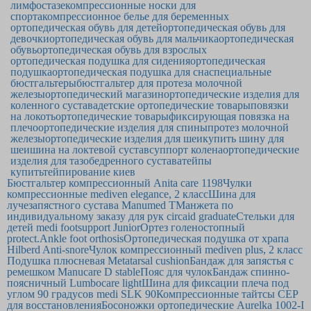
лимфостазе
компрессионные носки для
спорта
компрессионное белье для беременных
ортопедическая обувь для детей
ортопедическая обувь для
девочки
ортопедическая обувь для мальчика
ортопедическая
обувь
ортопедическая обувь для взрослых
ортопедическая подушка для сидения
ортопедическая
подушка
ортопедическая подушка для сна
специальные
бюстгальтеры
бюстгальтер для протеза молочной
железы
ортопедический магазин
ортопедические изделия для
коленного сустава
детские ортопедические товары
повязки
на локоть
ортопедические товары
фиксирующая повязка на
плечо
ортопедические изделия для спины
протез молочной
железы
ортопедические изделия для шеи
купить шину для
шеи
шина на локтевой сустав
суппорт колена
ортопедические
изделия для тазобедренного сустава
тейпы
купить
тейпирование киев
Бюстгальтер компрессионный Anita care 1198
Чулки
компрессионные mediven elegance, 2 класс
Шина для
лучезапястного сустава Manumed T
Манжета по
индивидуальному заказу для рук circaid graduate
Стельки для
детей medi footsupport Junior
Ортез голеностопный
protect.Ankle foot orthosis
Ортопедическая подушка от храпа
Hilberd Anti-snore
Чулок компрессионный mediven plus, 2 класс
Подушка плюсневая Metatarsal cushion
Бандаж для запястья с
ремешком Manucare D stable
Пояс для чулок
Бандаж спинно-
поясничный Lumbocare light
Шина для фиксации плеча под
углом 90 градусов medi SLK 90
Компрессионные тайтсы CEP
для восстановления
Босоножки ортопедические Aurelka 1002-I