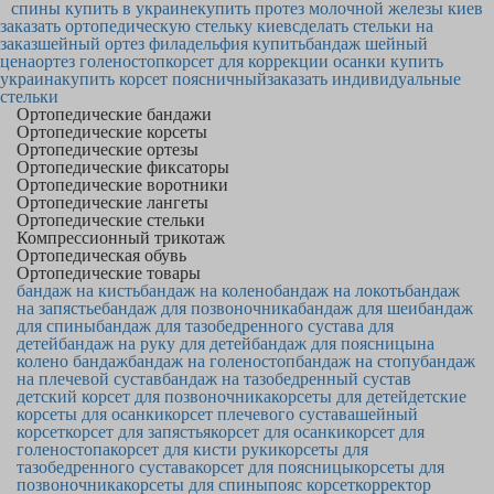
спины купить в украине
купить протез молочной железы киев
заказать ортопедическую стельку киев
сделать стельки на
заказ
шейный ортез филадельфия купить
бандаж шейный
цена
ортез голеностоп
корсет для коррекции осанки купить
украина
купить корсет поясничный
заказать индивидуальные
стельки
Ортопедические бандажи
Ортопедические корсеты
Ортопедические ортезы
Ортопедические фиксаторы
Ортопедические воротники
Ортопедические лангеты
Ортопедические стельки
Компрессионный трикотаж
Ортопедическая обувь
Ортопедические товары
бандаж на кисть
бандаж на колено
бандаж на локоть
бандаж
на запястье
бандаж для позвоночника
бандаж для шеи
бандаж
для спины
бандаж для тазобедренного сустава для
детей
бандаж на руку для детей
бандаж для поясницы
на
колено бандаж
бандаж на голеностоп
бандаж на стопу
бандаж
на плечевой сустав
бандаж на тазобедренный сустав
детский корсет для позвоночника
корсеты для детей
детские
корсеты для осанки
корсет плечевого сустава
шейный
корсет
корсет для запястья
корсет для осанки
корсет для
голеностопа
корсет для кисти руки
корсеты для
тазобедренного сустава
корсет для поясницы
корсеты для
позвоночника
корсеты для спины
пояс корсет
корректор