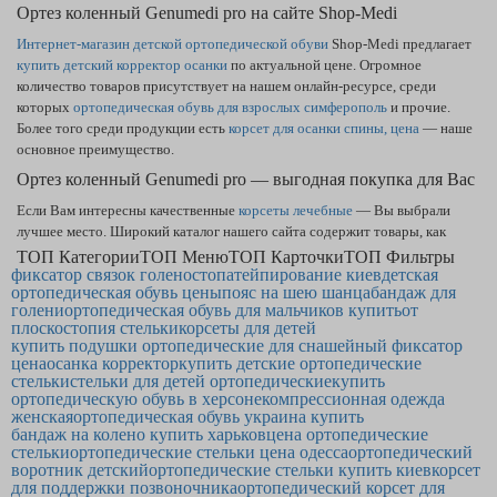
Ортез коленный Genumedi pro на сайте Shop-Medi
Интернет-магазин детской ортопедической обуви
Shop-Medi предлагает
купить детский корректор осанки
по актуальной цене. Огромное
количество товаров присутствует на нашем онлайн-ресурсе, среди
которых
ортопедическая обувь для взрослых симферополь
и прочие.
Более того среди продукции есть
корсет для осанки спины, цена
— наше
основное преимущество.
Ортез коленный Genumedi pro — выгодная покупка для Вас
Если Вам интересны качественные
корсеты лечебные
— Вы выбрали
лучшее место. Широкий каталог нашего сайта содержит товары, как
стельки плоскостопие — купить
получится, заполнив заявку на покупку.
ТОП Категории
ТОП Меню
ТОП Карточки
ТОП Фильтры
фиксатор связок голеностопа
В нашем магазине самая лучшая по рынку
тейпирование киев
цена на ортопедическую
детская
ортопедическая обувь цены
пояс на шею шанца
бандаж для
подушку
в Броварах и по другим регионам Украины. Хороший
корсет для
голени
ортопедическая обувь для мальчиков купить
от
поддержки позвоночника
легко станет продуктом, которым Вы
плоскостопия стельки
корсеты для детей
обрадуетесь.
купить подушки ортопедические для сна
шейный фиксатор
цена
осанка корректор
купить детские ортопедические
стельки
стельки для детей ортопедические
купить
ортопедическую обувь в херсоне
компрессионная одежда
женская
ортопедическая обувь украина купить
бандаж на колено купить харьков
цена ортопедические
стельки
ортопедические стельки цена одесса
ортопедический
воротник детский
ортопедические стельки купить киев
корсет
для поддержки позвоночника
ортопедический корсет для