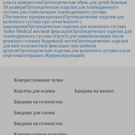
класса компрессии
Ортопедическая обувь для детей бежевая
30 размера
Ортопедические изделия для тазобедренного
сустава для стабилизации тазобедренного сустава
(Улучшение проприоцепции)
Ортопедические изделия для
коленного сустава при отеке/выпоте с
шарнирами
Ортопедические изделия для коленного сустава
Arden Medical жесткой фиксации
Ортопедические изделия для
тазобедренного сустава (Ортез) для иммобилизации после
резекции головки бедренной кости
Ортопедические изделия
для шеи полужесткой фиксации при шейном
артрозе
Ортопедические изделия для коленного сустава после
перелома/операции (Корректирующий)
Компрессионные чулки
Корсеты для осанки
Бандажи на колено
Бандажи на голеностоп
Бандажи для спины
Бандажи на голеностоп
Компрессионые колготки