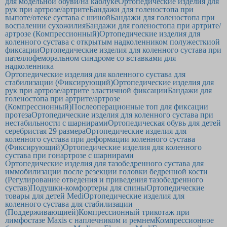
для модельной обуви/на каблуке
Ортопедические изделия для
рук при артрозе/артрите
Бандажи для голеностопа при
выпоте/отеке сустава с шиной
Бандажи для голеностопа при
воспалении сухожилия
Бандажи для голеностопа при артрите/
артрозе (Компрессионный)
Ортопедические изделия для
коленного сустава с открытым надколенником полужесткиой
фиксации
Ортопедические изделия для коленного сустава при
пателлофеморальном синдроме со вставками для
надколенника
Ортопедические изделия для коленного сустава для
стабилизации (Фиксирующий)
Ортопедические изделия для
рук при артрозе/артрите эластичной фиксации
Бандажи для
голеностопа при артрите/артрозе
(Компрессионный)
Послеоперационные топ для фиксации
протеза
Ортопедические изделия для коленного сустава при
нестабильности с шарнирами
Ортопедическая обувь для детей
серебристая 29 размера
Ортопедические изделия для
коленного сустава при деформации коленного сустава
(Фиксирующий)
Ортопедические изделия для коленного
сустава при гонартрозе с шарнирами
Ортопедические изделия для тазобедренного сустава для
иммобилизации после резекции головки бедренной кости
(Регулирование отведения и приведения тазобедренного
сустав)
Подушки-комфортеры для спины
Ортопедические
товары для детей Medi
Ортопедические изделия для
коленного сустава для стабилизации
(Поддерживающией)
Компрессионный трикотаж при
лимфостазе Maxis с наплечником и ремнем
Компрессионное