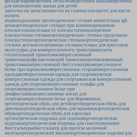
филадельфия
воротник нельсона
воротники шанца
воротники
для шеи
воротник шанца для детей
лангетка на запястье
лангета на голеностоп
лангет для кисти
купить
индивидуальные ортопедические стельки киев
стельки igli
цена
ортопедические стельки при комбинированном
плоскостопии
стельки от плоскостопии
поперечное
плоскостопие стельки
ортопедические стельки продольное
плоскостопие
ортопедические стельки
ортопедические
стельки детские
спортивные стельки
стельки для кроссовок
аксессуары для компрессионного трикотажа
купить
госпитальный трикотаж
компрессионный
трикотаж
профилактический трикотаж
противоязвенный
трикотаж
компрессионный бюстгальтер
компрессионное
белье при варикозе
компрессионные гетры
компрессионная
одежда
компрессионная одежда для спорта
мужская
компрессионная одежда для спорта
женская компрессионная
одежда для спорта
компрессионные гольфы для
спорта
компрессионное белье при
лимфостазе
компрессионные носки для
спорта
компрессионное белье для беременных
ортопедическая обувь для детей
ортопедическая обувь для
девочки
ортопедическая обувь для мальчика
ортопедическая
обувь
ортопедическая обувь для взрослых
ортопедическая подушка для сидения
ортопедическая
подушка
ортопедическая подушка для сна
специальные
бюстгальтеры
бюстгальтер для протеза молочной
железы
ортопедический магазин
ортопедические изделия для