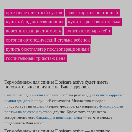
ортез лучезапястный сустав
фиксатор голеностопный
купить бандаж позвоночник
купить кроссовок стелька
воротник шанца стоимость
купить пластырь тейп
ортопед ортопедический стелька ребенок
купить бюстгальтер послеоперационный
госпитальный трикотаж цена
Термобандаж для спины Dosicare active будет иметь
положительное влияние на Ваше здоровье
Салон ортопедический
shop-medi.com.ua рекомендует
купить корректор
осанки для детей
по лучшей стоимости. Множество товаров
присутствует на нашем интернет-ресурсе, как например
фиксирующая
повязка на локтевой сустав
и другие. Кроме того среди всего
ассортимента есть
бандаж для поясницы, цена
— то, что сможет
предрешить Ваш выбор.
Термобандаж для спины Dosicare active — надежное