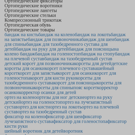
Ортопедические фиксаторы
Ортопедические воротники
Ортопедические лангеты
Ортопедические стельки
Компрессионный трикотаж
Ортопедическая обувь
Ортопедические товары
бандаж на кисть
бандаж на колено
бандаж на локоть
бандаж
на запястье
бандаж для позвоночника
бандаж для шеи
бандаж
для спины
бандаж для тазобедренного сустава для
детей
бандаж на руку для детей
бандаж для поясницы
на
колено бандаж
бандаж на голеностоп
бандаж на стопу
бандаж
на плечевой сустав
бандаж на тазобедренный сустав
детский корсет для позвоночника
корсеты для детей
детские
корсеты для осанки
корсет плечевого сустава
шейный
корсет
корсет для запястья
корсет для осанки
корсет для
голеностопа
корсет для кисти руки
корсеты для
тазобедренного сустава
корсет для поясницы
корсеты для
позвоночника
корсеты для спины
пояс корсет
корректор
осанки
корректор осанки для детей
ортез на колено
ортезы для ног детские
ортез на руку
детский
ортез на голеностоп
ортез на лучезапястный
сустав
ортез для кисти
ортез на локоть
ортез на плечевой
сустав
ортез на тазобедренный сустав
фиксатор на колено
фиксатор для шеи
фиксатор
лучезапястного сустава
фиксатор для голеностопа
фиксатор
кисти руки
шейный воротник для детей
воротник