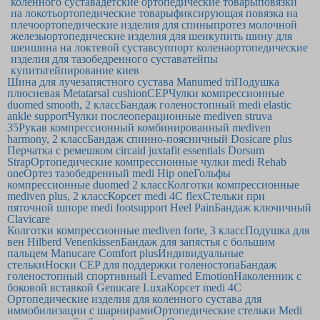
коленного сустава
детские ортопедические товары
повязки
на локоть
ортопедические товары
фиксирующая повязка на
плечо
ортопедические изделия для спины
протез молочной
железы
ортопедические изделия для шеи
купить шину для
шеи
шина на локтевой сустав
суппорт колена
ортопедические
изделия для тазобедренного сустава
тейпы
купить
тейпирование киев
Шина для лучезапястного сустава Manumed tri
Подушка
плюсневая Metatarsal cushion
CEP
Чулки компрессионные
duomed smooth, 2 класс
Бандаж голеностопный medi elastic
ankle support
Чулки послеоперационные mediven struva
35
Рукав компрессионный комбинированный mediven
harmony, 2 класс
Бандаж спинно-поясничный Dosicare plus
Перчатка с ремешком circaid juxtafit essentials Dorsum
Strap
Ортопедические компрессионные чулки medi Rehab
one
Ортез тазобедренный medi Hip one
Гольфы
компрессионные duomed 2 класс
Колготки компрессионные
mediven plus, 2 класс
Корсет medi 4C flex
Стельки при
пяточной шпоре medi footsupport Heel Pain
Бандаж ключичный
Clavicare
Колготки компрессионные mediven forte, 3 класс
Подушка для
вен Hilberd Venenkissen
Бандаж для запястья с большим
пальцем Manucare Comfort plus
Индивидуальные
стельки
Носки CEP для поддержки голеностопа
Бандаж
голеностопный спортивный Levamed Emotion
Наколенник с
боковой вставкой Genucare Luxa
Корсет medi 4C
Ортопедические изделия для коленного сустава для
иммобилизации с шарнирами
Ортопедические стельки Medi