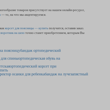
гообразие товаров присутствует на нашем онлайн-ресурсе,
а
— то, на что мы акцентируемся.
 как
корсет для поясницы — купить
получится, оставив заказ.
й
воротник на шею
точно станет приобретением, которым Вы
на поясницу
бандаж ортопедический
 для спины
ортопедическая обувь на
етская
ортопедический корсет при
упить
ректор осанки для ребенка
бандаж на лучезапястный