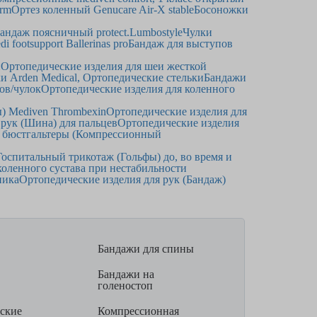
orm
Ортез коленный Genucare Air-X stable
Босоножки
андаж поясничный protect.Lumbostyle
Чулки
footsupport Ballerinas pro
Бандаж для выступов
и
Ортопедические изделия для шеи жесткой
и Arden Medical, Ортопедические стельки
Бандажи
ов/чулок
Ортопедические изделия для коленного
) Mediven Thrombexin
Ортопедические изделия для
 рук (Шина) для пальцев
Ортопедические изделия
 бюстгальтеры (Компрессионный
Госпитальный трикотаж (Гольфы) до, во время и
коленного сустава при нестабильности
ника
Ортопедические изделия для рук (Бандаж)
Бандажи для спины
Бандажи на
голеностоп
ские
Компрессионная