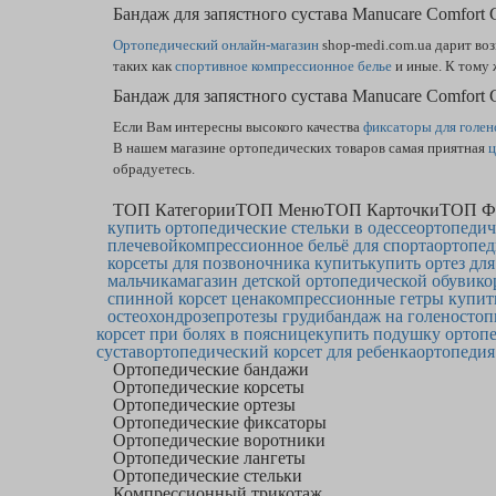
Бандаж для запястного сустава Manucare Comfort
Ортопедический онлайн-магазин
shop-medi.com.ua дарит в
таких как
спортивное компрессионное белье
и иные. К тому 
Бандаж для запястного сустава Manucare Comfor
Если Вам интересны высокого качества
фиксаторы для голен
В нашем магазине ортопедических товаров самая приятная
ц
обрадуетесь.
ТОП Категории
ТОП Меню
ТОП Карточки
ТОП Ф
купить ортопедические стельки в одессе
ортопедич
плечевой
компрессионное бельё для спорта
ортопед
корсеты для позвоночника купить
купить ортез для
мальчика
магазин детской ортопедической обуви
ко
спинной корсет цена
компрессионные гетры купит
остеохондрозе
протезы груди
бандаж на голеностоп
корсет при болях в пояснице
купить подушку ортоп
сустав
ортопедический корсет для ребенка
ортопедия
Ортопедические бандажи
Ортопедические корсеты
Ортопедические ортезы
Ортопедические фиксаторы
Ортопедические воротники
Ортопедические лангеты
Ортопедические стельки
Компрессионный трикотаж