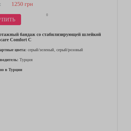
1250
грн
:
0
УПИТЬ
отажный бандаж со стабилизирующей шлейкой
care Comfort C
артные цвета:
серый/зеленый, серый/розовый
водитель:
Турция
но в Турции