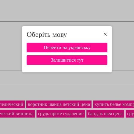
Оберіть мову
×
Перейти на українську
Залишитися тут
опедический
воротник шанца детский цена
купить белье комп
ический винница
грудь протез удаление
бандаж шея цена
гру