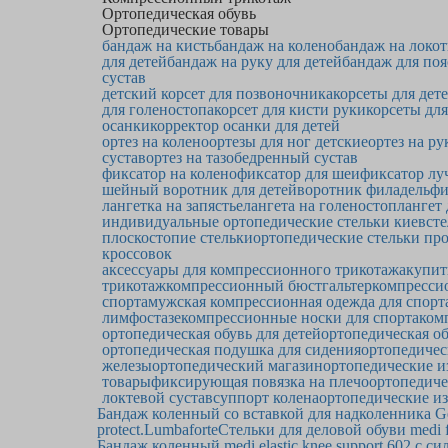
Ортопедическая обувь
Ортопедические товары
бандаж на кисть
бандаж на колено
бандаж на локот
для детей
бандаж на руку для детей
бандаж для по
сустав
детский корсет для позвоночника
корсеты для дет
для голеностопа
корсет для кисти руки
корсеты для
осанки
корректор осанки для детей
ортез на колено
ортезы для ног детские
ортез на ру
сустав
ортез на тазобедренный сустав
фиксатор на колено
фиксатор для шеи
фиксатор лу
шейный воротник для детей
воротник филадельф
лангетка на запястье
лангета на голеностоп
лангет
индивидуальные ортопедические стельки киев
сте
плоскостопие стельки
ортопедические стельки пр
кроссовок
аксессуары для компрессионного трикотажа
купит
трикотаж
компрессионный бюстгальтер
компрессио
спорта
мужская компрессионная одежда для спорт
лимфостазе
компрессионные носки для спорта
ком
ортопедическая обувь для детей
ортопедическая об
ортопедическая подушка для сидения
ортопедичес
железы
ортопедический магазин
ортопедические и
товары
фиксирующая повязка на плечо
ортопедиче
локтевой сустав
суппорт колена
ортопедические из
Бандаж коленный со вставкой для надколенника Gen
protect.Lumbaforte
Стельки для деловой обуви medi f
Бандаж коленный medi elastic knee support 602 c с