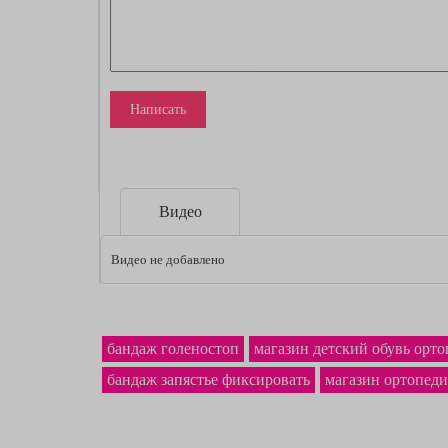
Написать
Видео
Видео не добавлено
бандаж голеностоп
магазин детский обувь орт
бандаж запястье фиксировать
магазин ортопед