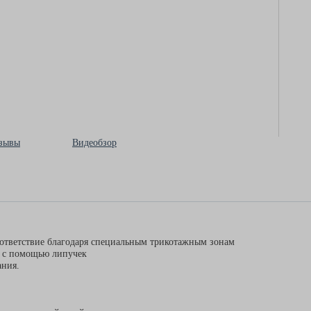
зывы
Видеобзор
оответствие благодаря специальным трикотажным зонам
и с помощью липучек
ания.