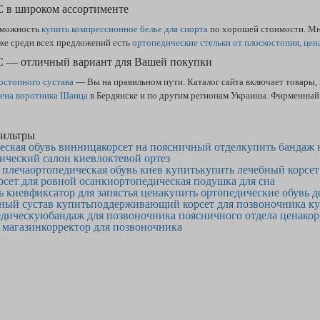
 C в широком ассортименте
озможность
купить компрессионное белье для спорта
по хорошей стоимости. Мно
же среди всех предложений есть
ортопедические стельки от плоскостопия, цен
t C — отличный вариант для Вашей покупки
остопного сустава
— Вы на правильном пути. Каталог сайта включает товары,
ена воротника Шанца
в Бердянске и по другим регионам Украины. Фирменны
ильтры
еская обувь винница
корсет на поясничный отдел
купить бандаж 
ический салон киев
локтевой ортез
 плеча
ортопедическая обувь киев купить
купить лечебный корсет
рсет для ровной осанки
ортопедическая подушка для сна
ь киев
фиксатор для запястья цена
купить ортопедические обувь д
ный сустав купить
поддерживающий корсет для позвоночника к
едическую
бандаж для позвоночника поясничного отдела цена
кор
 магазин
корректор для позвоночника