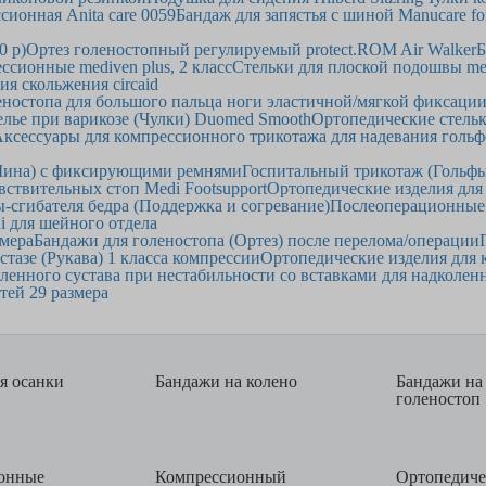
сионная Anita care 0059
Бандаж для запястья с шиной Manucare f
0 р)
Ортез голеностопный регулируемый protect.ROM Air Walker
Б
ссионные mediven plus, 2 класс
Стельки для плоской подошвы medi 
я скольжения circaid
еностопа для большого пальца ноги эластичной/мягкой фиксаци
лье при варикозе (Чулки) Duomed Smooth
Ортопедические стельк
ксессуары для компрессионного трикотажа для надевания гольф
(Шина) с фиксирующими ремнями
Госпитальный трикотаж (Гольфы
вствительных стоп Medi Footsupport
Ортопедические изделия для
-сгибателя бедра (Поддержка и согревание)
Послеоперационные
i для шейного отдела
змера
Бандажи для голеностопа (Ортез) после перелома/операции
азе (Рукава) 1 класса компрессии
Ортопедические изделия для 
ленного сустава при нестабильности со вставками для надколен
тей 29 размера
я осанки
Бандажи на колено
Бандажи на
голеностоп
онные
Компрессионный
Ортопедиче