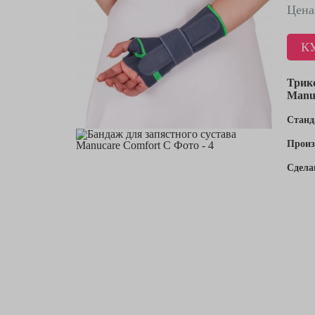
Цена
К
Трик
Manu
Станд
Произ
Сдела