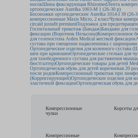
носок
Шина фиксирующая Rhizomed
Лента компрес
ортопедические Aurelka 1003-M 1 (26-30 р)
Босоножки ортопедические Aurelka 1014-I 39 (26-3
компрессионные Maxis Micro, 2 класс
Чулки компре
circaid juxtafit premium
Подложки для предотвращени
Госпитальный трикотаж (Бандаж)
Бандажи для гол
фиксации (Воротник Нельсона)
Компрессионное бе
для голеностопа Arden Medical жесткой фиксации
А
сустава при смещении надколенника с шарнирами
Ортопедические изделия для коленного сустава 
шеи при кривошеи
Ортопедические стельки для чу
для тазобедренного сустава для растяжения мышцы
бюстгалтер)
Ортопедические товары для детей Med
Ортопедическая обувь для детей коричневая 20 ра
после родов
Компрессионный трикотаж при лимфост
(Корректирующий)
Ортопедические изделия для ко
эластичной фиксации
Ортопедическая обувь для де
Компрессионные
Корсеты дл
чулки
Компрессионые
Компресси