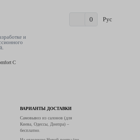
0
Рус
азработке и
ссионного
й.
mfort C
ВАРИАНТЫ ДОСТАВКИ
Самовывоз из салонов (для
Киева, Одессы, Днепра) –
бесплатно.
На отделение Новой почты (по