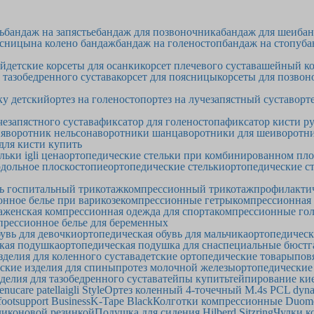
ь
бандаж на запястье
бандаж для позвоночника
бандаж для шеи
бан
ясницы
на колено бандаж
бандаж на голеностоп
бандаж на стопу
ба
ей
детские корсеты для осанки
корсет плечевого сустава
шейный ко
 тазобедренного сустава
корсет для поясницы
корсеты для позвон
ку детский
ортез на голеностоп
ортез на лучезапястный сустав
орт
чезапястного сустава
фиксатор для голеностопа
фиксатор кисти р
ия
воротник нельсона
воротники шанца
воротники для шеи
воротни
 для кисти купить
льки igli цена
ортопедические стельки при комбинированном пл
одольное плоскостопие
ортопедические стельки
ортопедические ст
ь госпитальный трикотаж
компрессионный трикотаж
профилакти
нное белье при варикозе
компрессионные гетры
компрессионная
а
женская компрессионная одежда для спорта
компрессионные гол
прессионное белье для беременных
увь для девочки
ортопедическая обувь для мальчика
ортопедическ
кая подушка
ортопедическая подушка для сна
специальные бюстг
зделия для коленного сустава
детские ортопедические товары
пов
ские изделия для спины
протез молочной железы
ортопедические
делия для тазобедренного сустава
тейпы купить
тейпирование ки
ucare patella
igli Style
Ортез коленный 4-точечный M.4s PCL dyn
ootsupport Business
K-Tape Black
Колготки компрессионные Duomed
иликоновой резинкой
Подушка для сидения Hilberd Sitzring
Чулки к