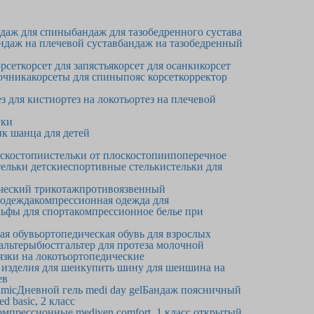
даж для спины
бандаж для тазобедренного сустава
ндаж на плечевой сустав
бандаж на тазобедренный
рсет
корсет для запястья
корсет для осанки
корсет
очника
корсеты для спины
пояс корсет
корректор
ез для кисти
ортез на локоть
ортез на плечевой
уки
к шанца для детей
оскостопии
стельки от плоскостопии
поперечное
ельки детские
спортивные стельки
стельки для
ческий трикотаж
противоязвенный
 одежда
компрессионная одежда для
ьфы для спорта
компрессионное белье при
ая обувь
ортопедическая обувь для взрослых
альтеры
бюстгальтер для протеза молочной
язки на локоть
ортопедические
 изделия для шеи
купить шину для шеи
шина на
ев
amic
Дневной гель medi day gel
Бандаж поясничный
 basic, 2 класс
омпрессионные mediven comfort, 1 класс открытый