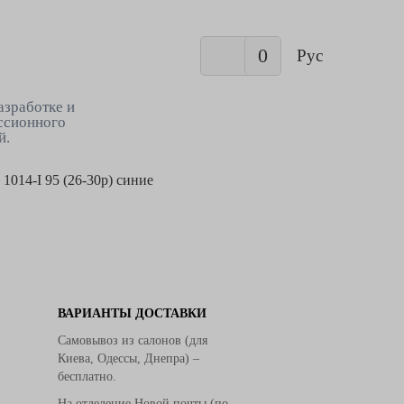
0
Рус
азработке и
ссионного
й.
1014-I 95 (26-30р) синие
ВАРИАНТЫ ДОСТАВКИ
Самовывоз из салонов (для
Киева, Одессы, Днепра) –
бесплатно.
На отделение Новой почты (по