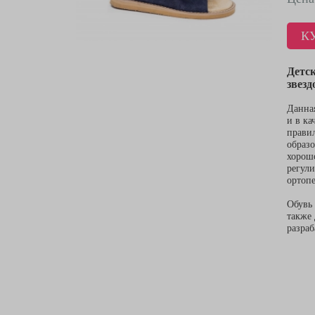
К
Детск
звезд
Данная
и в ка
прави
образ
хорошо
регули
ортопе
Обувь 
также 
разраб