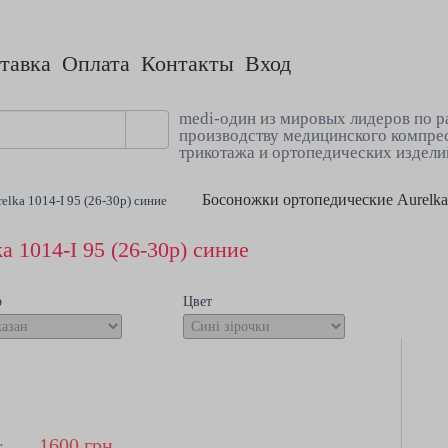
тавка
Оплата
Контакты
Вход
medi-один из мировых лидеров по р
производству медицинского компре
трикотажа и ортопедических издели
Босоножки ортопедические Aurelka 
lka 1014-I 95 (26-30р) синие
 1014-I 95 (26-30р) синие
р
Цвет
1600
грн
: