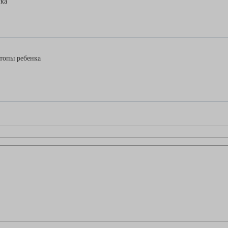
нка
топы ребенка