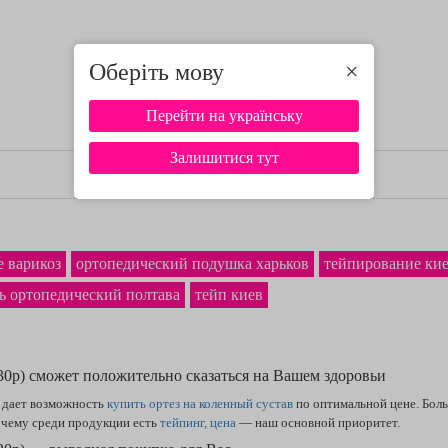
Оберіть мову
×
Перейти на українську
Залишитися тут
е варикоз
ортопедический подушка харьков
тейпирование ки
ь ортопедический полтава
тейп киев
-30р) сможет положительно сказаться на Вашем здоровьи
 дает возможность
купить ортез на коленный сустав
по оптимальной цене. Боль
очему среди продукции есть
тейпинг, цена
— наш основной приоритет.