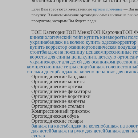
Босоножки ортопедические Aurelka 1014-I 95 (26
Если Вам требуются качественные
ортезы плечевые
— Вы на 
покупку. В нашем магазине ортопедии самая низкая на рынк
продуктом, которым Вы будете рады.
ТОП Категории
ТОП Меню
ТОП Карточки
ТОП Ф
кинезиологический тейп купить киев
корсеты поя
украина
бандаж на колено купить одесса
корректор
купить корректор осанки
ортопедическая подушка 
стоит
бандаж на поясницу цена
компрессионные ге
корсеты для спины цены
купить детскую ортопеди
украине
корсет для детей для осанки
компрессионны
компрессионные гетры спорт
бандаж голеностопны
стельки днепр
бандаж на колено цена
пояс для осанк
Ортопедические бандажи
Ортопедические корсеты
Ортопедические ортезы
Ортопедические фиксаторы
Ортопедические воротники
Ортопедические лангеты
Ортопедические стельки
Компрессионный трикотаж
Ортопедическая обувь
Ортопедические товары
бандаж на кисть
бандаж на колено
бандаж на локот
для детей
бандаж на руку для детей
бандаж для по
сустав