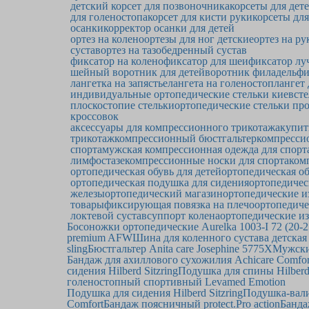
детский корсет для позвоночника
корсеты для дет
для голеностопа
корсет для кисти руки
корсеты для
осанки
корректор осанки для детей
ортез на колено
ортезы для ног детские
ортез на ру
сустав
ортез на тазобедренный сустав
фиксатор на колено
фиксатор для шеи
фиксатор лу
шейный воротник для детей
воротник филадельф
лангетка на запястье
лангета на голеностоп
лангет
индивидуальные ортопедические стельки киев
сте
плоскостопие стельки
ортопедические стельки пр
кроссовок
аксессуары для компрессионного трикотажа
купит
трикотаж
компрессионный бюстгальтер
компрессио
спорта
мужская компрессионная одежда для спорт
лимфостазе
компрессионные носки для спорта
ком
ортопедическая обувь для детей
ортопедическая об
ортопедическая подушка для сидения
ортопедичес
железы
ортопедический магазин
ортопедические и
товары
фиксирующая повязка на плечо
ортопедиче
локтевой сустав
суппорт колена
ортопедические из
Босоножки ортопедические Aurelka 1003-I 72 (20-2
premium AFW
Шина для коленного сустава детская 
sling
Бюстгальтер Anita care Josephine 5775Х
Мужски
Бандаж для ахиллового сухожилия Achicare Comfor
сидения Hilberd Sitzring
Подушка для спины Hilberd
голеностопный спортивный Levamed Emotion
Подушка для сидения Hilberd Sitzring
Подушка-валик
Comfort
Бандаж поясничный protect.Pro action
Банда