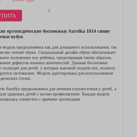
0
УПИТЬ
ие ортопедические босоножки Aurelka 1014 синие
очки нубук
 модель предназначена как для домашнего использования, так
честве летней обуви. Специальный дизайн обуви обеспечивает
льное положение ног ребенка, предотвращая таким образом,
ование дефектов нижних конечностей. Данные босоножки
 подходят для детей, у которых высокий подъем ног, полнота
руется застежками. Модель адаптирована для использования
дических стелек.
тм Aurelka предназначена для лечения плоскостопия у детей, а
для здоровых детей с целью профилактики. Каждая модель
атывалась совместно с врачами ортопедами.