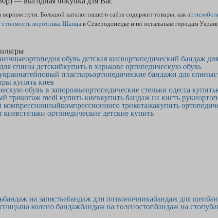
-30р) — выгодная покупка для Вас
верном пути. Большой каталог нашего сайта содержит товары, как
антиэмбол
е
стоимость воротника Шанца
в Северодонецке и по остальным городам Укра
ильтры
сничные
ортопедия обувь детская киев
ортопедический бандаж дл
 для спины детский
купить в харькове ортопедическую обувь
украина
тейповый пластырь
ортопедические бандажи для спины
с
тры купить киев
ческую обувь в запорожье
ортопедические стельки одесса купить
й трикотаж medi купить киев
купить бандаж на кисть руки
ортоп
й компрессионный
компрессионного трикотажа
купить ортопеди
и киев
стельки ортопедические детские купить
ь
бандаж на запястье
бандаж для позвоночника
бандаж для шеи
бан
ясницы
на колено бандаж
бандаж на голеностоп
бандаж на стопу
ба