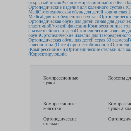
открытый носок
Рукав компрессионный mediven ha
Ортопедические изделия для коленного сустава (
Medi
Ортопедическая обувь для детей коричневая 2
Medical для тазобедренного сустава
Ортопедические
Ортопедическая обувь для детей синяя для девочек
эластичной/мягкой фиксации
Компрессионные голь
спазме шейного отдела
Ортопедические изделия дл
обуви
Ортопедические изделия для тазобедренного 
Ортопедическая обувь для детей серая 33 размера
Г
голеностопа (Ортез) при нестабильности
Ортопедич
(Компрессионный)
Ортопедические стельки для б
(Корректирующий)
Компрессионные
Корсеты дл
чулки
Компрессионые
Компресси
колготки
чулки 2 кл
Ортопедические
Ортопедиче
стельки