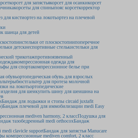
рсет
корсет для запястья
корсет для осанки
корсет
очника
корсеты для спины
пояс корсет
корректор
ез для кисти
ортез на локоть
ортез на плечевой
уки
к шанца для детей
оскостопии
стельки от плоскостопии
поперечное
ельки детские
спортивные стельки
стельки для
ческий трикотаж
противоязвенный
 одежда
компрессионная одежда для
ьфы для спорта
компрессионное белье при
ая обувь
ортопедическая обувь для взрослых
альтеры
бюстгальтер для протеза молочной
язки на локоть
ортопедические
 изделия для шеи
купить шину для шеи
шина на
ев
s
Бандаж для лодыжки и стопы circaid juxtafit
р)
Бандаж плечевой для иммобилизации medi Easy
рессионная mediven harmony, 2 класс
Подушка для
ндаж тазобедренный medi orthocox
Бандаж
edi clavicle support
Бандаж для запястья Manucare
фы компрессионные mediven comfort, 2 класс