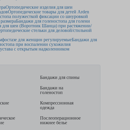
ера
Ортопедические изделия для шеи
одов
Ортопедические товары для детей Arden
остопа полужесткой фиксации со шнуровкой
 размера
Бандажи для голеностопа для голени
я для шеи (Воротник Шанца) при растяжении/
ртопедические стельки для деловой/стильной
мфостазе для женщин регулируемые
Бандажи для
ностопа при воспалении сухожилия
сустава с открытым надколенником
Бандажи для спины
Бандажи на
голеностоп
ские
Компрессионная
одежда
ическое
Послеоперационное
ие
нижнее белье