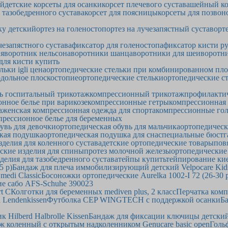
ей
детские корсеты для осанки
корсет плечевого сустава
шейный ко
 тазобедренного сустава
корсет для поясницы
корсеты для позвон
ку детский
ортез на голеностоп
ортез на лучезапястный сустав
орт
чезапястного сустава
фиксатор для голеностопа
фиксатор кисти р
ия
воротник нельсона
воротники шанца
воротники для шеи
воротни
 для кисти купить
льки igli цена
ортопедические стельки при комбинированном пл
одольное плоскостопие
ортопедические стельки
ортопедические ст
ь госпитальный трикотаж
компрессионный трикотаж
профилакти
нное белье при варикозе
компрессионные гетры
компрессионная
а
женская компрессионная одежда для спорта
компрессионные гол
прессионное белье для беременных
увь для девочки
ортопедическая обувь для мальчика
ортопедическ
кая подушка
ортопедическая подушка для сна
специальные бюстг
зделия для коленного сустава
детские ортопедические товары
пов
ские изделия для спины
протез молочной железы
ортопедические
делия для тазобедренного сустава
тейпы купить
тейпирование ки
5 р)
Бандаж для плеча иммобилизирующий детский Velpocare Kid
medi Classic
Босоножки ортопедические Aurelka 1002-I 72 (26-30 
е сабо AFS-Schuhe 390023
t C
Колготки для беременных mediven plus, 2 класс
Перчатка комп
 Lendenkissen
Футболка CEP WINGTECH с поддержкой осанки
Ба
 Hilberd Halbrolle Kissen
Бандаж для фиксации ключицы детский m
ж коленный с открытым надколенником Genucare basic open
Голь