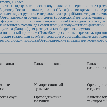
rmony, 1 класс
Спортивный)
Ортопедическая обувь для детей серебристая 29 разм
8 размера
Госпитальный трикотаж (Чулки) до, во время и после р
 изделия для рук после переломов/операций
Бандажи для голен
Ортопедическая обувь для детей (Босоножки) для дома/улицы 27
фы для спорта для зимних видов спорта
Ортопедические издели
я коленного сустава для стабилизации полужесткиой фиксации
О
сустава (Бандаж) для разгрузки тазобедренного сустава
оспитальный трикотаж (Пояс)
Компрессионный трикотаж при ли
еские товары для детей для локтевого сустава
Бандажи для голе
алеток/плоской подошвы
Ортопедические изделия для коленного 
я осанки
Бандажи на колено
Бандажи на
голеностоп
онные
Компрессионный
Ортопедиче
асса
трикотаж
изделия
ская обувь
Ортопедические
Кинезиолог
подушки
тейпирован