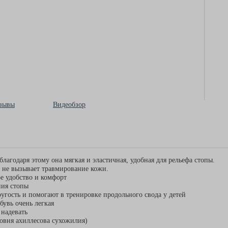
зывы
Видеобзор
благодаря этому она мягкая и эластичная, удобная для рельефа стопы.
и не вызывает травмирование кожи.
е удобство и комфорт
ния стопы
гость и помогают в тренировке продольного свода у детей
увь очень легкая
 надевать
овня ахиллесова сухожилия)