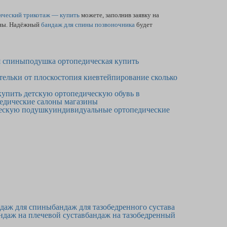
ический трикотаж — купить
можете, заполнив заявку на
ины. Надёжный
бандаж для спины позвоночника
будет
я спины
подушка ортопедическая купить
тельки от плоскостопия киев
тейпирование сколько
купить детскую ортопедическую обувь в
едические салоны магазины
ческую подушку
индивидуальные ортопедические
даж для спины
бандаж для тазобедренного сустава
ндаж на плечевой сустав
бандаж на тазобедренный