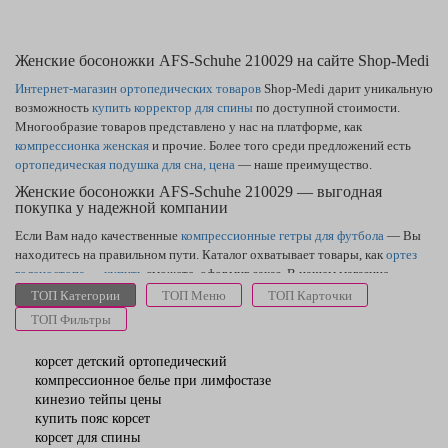
Женские босоножки AFS-Schuhe 210029 на сайте Shop-Medi
Интернет-магазин ортопедических товаров
Shop-Medi дарит уникальную
возможность
купить корректор для спины
по доступной стоимости.
Многообразие товаров представлено у нас на платформе, как
компрессионка женская
и прочие. Более того среди предложений есть
ортопедическая подушка для сна, цена
— наше преимущество.
Женские босоножки AFS-Schuhe 210029 — выгодная
покупка у надежной компании
Если Вам надо качественные
компрессионные гетры для футбола
— Вы
находитесь на правильном пути. Каталог охватывает товары, как
ортез
голеностопа — купить
сможете, оформив заказ. В нашем магазине
ортопедии самая выгодная
цена на бандаж на колено
в Полтаве и по всей
ТОП Категории
ТОП Меню
ТОП Карточки
Украине. Хороший
корсет для коррекции осанки детский
станет
ТОП Фильтры
покупкой, о которой Вы не пожалеете.
корсет детский ортопедический
компрессионное белье при лимфостазе
кинезио тейпы цены
купить пояс корсет
корсет для спины