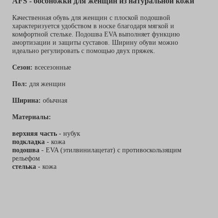
AFS - босоножки для женщин из натуральной кожи
Качественная обувь для женщин с плоской подошвой
характеризуется удобством в носке благодаря мягкой и
комфортной стельке. Подошва EVA выполняет функцию
амортизации и защиты суставов. Ширину обуви можно
идеально регулировать с помощью двух пряжек.
Сезон:
всесезонные
Пол:
для женщин
Ширина:
обычная
Материалы:
верхняя часть
- нубук
подкладка
- кожа
подошва
- EVA (этилвинилацетат) с противоскользящим
рельефом
стелька
- кожа