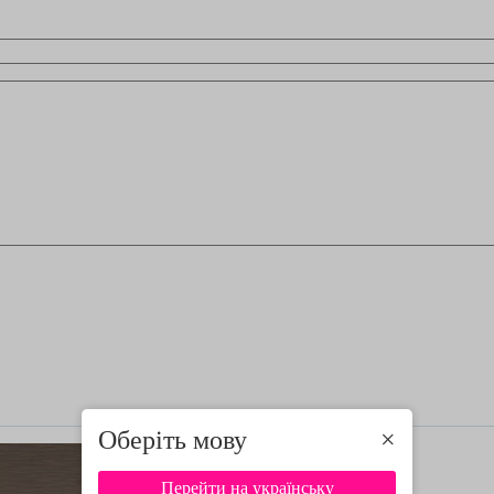
Оберіть мову
×
Перейти на українську