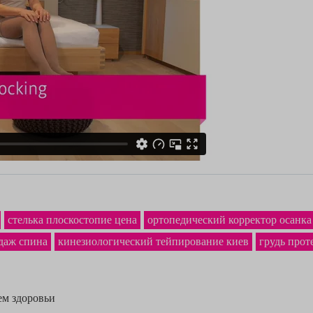
стелька плоскостопие цена
ортопедический корректор осанка
ндаж спина
кинезиологический тейпирование киев
грудь прот
ем здоровьи