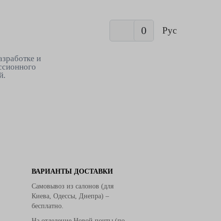
0
Рус
азработке и
ссионного
й.
ВАРИАНТЫ ДОСТАВКИ
Самовывоз из салонов (для
Киева, Одессы, Днепра) –
бесплатно.
На отделение Новой почты (по