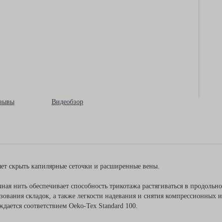
зывы
Видеобзор
яет скрыть капилярные сеточки и расширенные вены.
ичная нить обеспечивает способность трикотажа растягиваться в продоль
зования складок, а также легкости надевания и снятия компрессионных 
дается соответствием Oeko-Tex Standard 100.