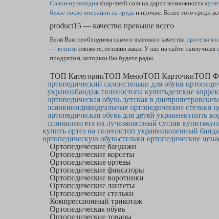
Салон-ортопедия
shop-medi.com.ua дарит возможность
купи
белье после операции на грудь
и прочие. Более того среди а
product15 — качество превыше всего
Если Вам необходимы самого высокого качества
протезы мо
— купить
сможете, оставив заказ. У нас на сайте наилучшая
продуктом, которым Вы будете рады.
ТОП Категории
ТОП Меню
ТОП Карточки
ТОП Ф
ортопедический салон
стельки для обуви ортопеди
украина
бандаж голеностопа купить
детские корре
ортопедическая обувь детская в днепропетровске
в
осанки
индивидуальные ортопедические стельки ц
ортопедическая обувь для детей украине
купить во
спины
лангета на лучезапястный сустав купить
куп
купить ортез на голеностоп украина
коленный банд
ортопедическую обувь
стельки ортопедические цена
Ортопедические бандажи
Ортопедические корсеты
Ортопедические ортезы
Ортопедические фиксаторы
Ортопедические воротники
Ортопедические лангеты
Ортопедические стельки
Компрессионный трикотаж
Ортопедическая обувь
Ортопедические товары