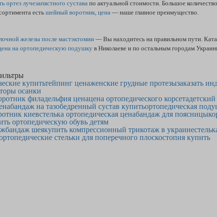
ть ортез лучезапястного сустава
по актуальной стоимости. Большое количество
ссортимента есть
шейный воротник, цена
— наше главное преимущество.
лочной железы после мастэктомии
— Вы находитесь на правильном пути. Ката
цена на ортопедическую подушку
в Николаеве и по остальным городам Укра
ильтры
ческие купить
тейпинг цена
женские грудные протезы
заказать ин
кторы осанки
оротник филадельфия цена
цена ортопедического корсета
детский
ена
бандаж на тазобедренный сустав купить
ортопедическая поду
ротник киев
стелька ортопедическая цена
бандаж для поясницы
ко
ить ортопедическую обувь детям
аж
бандаж шея
купить компрессионный трикотаж в украине
стельк
ортопедические стельки для поперечного плоскостопия купить