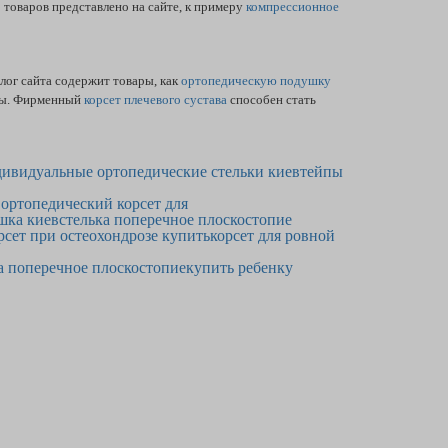
 товаров представлено на сайте, к примеру
компрессионное
лог сайта содержит товары, как
ортопедическую подушку
ины. Фирменный
корсет плечевого сустава
способен стать
дивидуальные ортопедические стельки киев
тейпы
 ортопедический корсет для
шка киев
стелька поперечное плоскостопие
рсет при остеохондрозе купить
корсет для ровной
а поперечное плоскостопие
купить ребенку