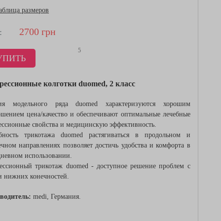
аблица размеров
2700
грн
:
5
УПИТЬ
рессионные колготки duomed, 2 класс
ия модельного ряда duomed характеризуются хорошим
ошением цена/качество и обеспечивают оптимальные лечебные
ессионные свойства и медицинскую эффективность.
бность трикотажа duomed растягиваться в продольном и
ечном направлениях позволяет достичь удобства и комфорта в
дневном использовании.
ессионный трикотаж duomed - доступное решение проблем с
и нижних конечностей.
водитель:
medi, Германия.