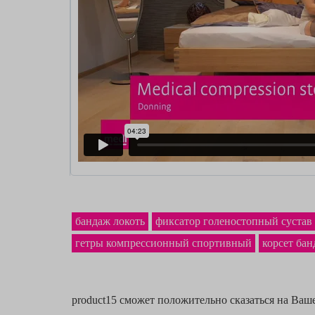
бандаж локоть
фиксатор голеностопный сустав
гетры компрессионный спортивный
корсет ба
product15 сможет положительно сказаться на Ваш