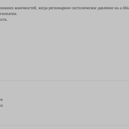
них конечностей, когда регионарное систолическое давление на а.tibialis
гиопатии.
ость.
я.
а.