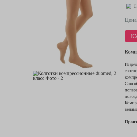
Т
Цена
К
Комп
Издел
соотн
компр
Спосо
попер
повсе
Компр
венам
Произ