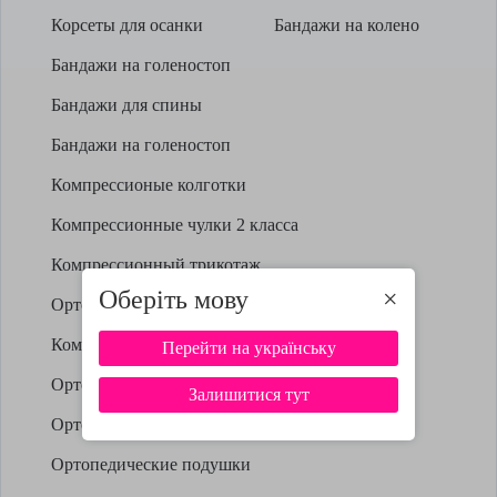
Корсеты для осанки
Бандажи на колено
Бандажи на голеностоп
Бандажи для спины
Бандажи на голеностоп
Компрессионые колготки
Компрессионные чулки 2 класса
Компрессионный трикотаж
Оберіть мову
×
Ортопедические изделия
Компрессионная одежда
Перейти на українську
Ортопедические стельки
Залишитися тут
Ортопедическая обувь
Ортопедические подушки