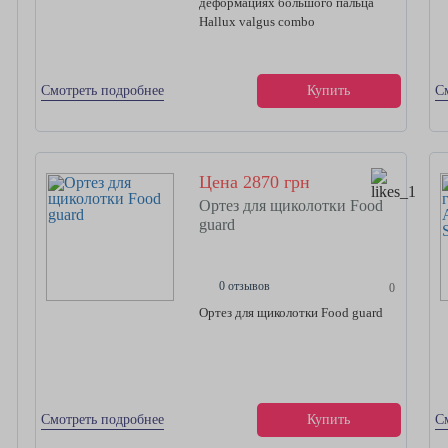
деформациях большого пальца
Hallux valgus combo
Смотреть подробнее
Купить
С
Цена 2870 грн
Ортез для щиколотки Food
guard
0 отзывов
0
Ортез для щиколотки Food guard
Смотреть подробнее
Купить
С