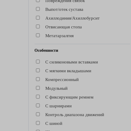
Повреждения связок
Выпот/отек сустава
Ахиллодиния/Ахиллобурсит
Отвисающая стопа
Метатарзалгия
Особенности
С силиконовыми вставками
С мягкими вкладышами
Компрессионный
Модульный
С фиксирующим ремнем
С шарнирами
Контроль диапазона движений
C шиной