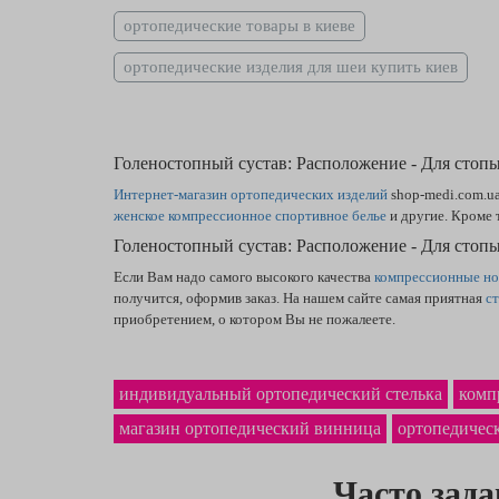
ортопедические товары в киеве
ортопедические изделия для шеи купить киев
Голеностопный сустав: Расположение - Для стоп
Интернет-магазин ортопедических изделий
shop-medi.com.u
женское компрессионное спортивное белье
и другие. Кроме 
Голеностопный сустав: Расположение - Для стоп
Если Вам надо самого высокого качества
компрессионные но
получится, оформив заказ. На нашем сайте самая приятная
с
приобретением, о котором Вы не пожалеете.
индивидуальный ортопедический стелька
комп
магазин ортопедический винница
ортопедичес
Часто зад