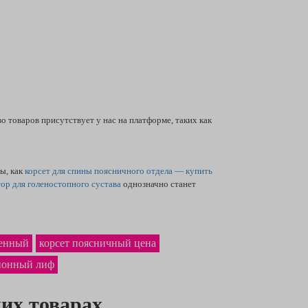
 товаров присутствует у нас на платформе, таких как
ы, как
корсет для спины поясничного отдела — купить
ор для голеностопного сустава
однозначно станет
ренный
корсет поясничный цена
ионный лиф
их товарах