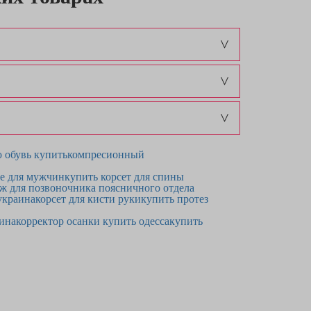
 обувь купить
компресионный
ье для мужчин
купить корсет для спины
ж для позвоночника поясничного отдела
украина
корсет для кисти руки
купить протез
ина
корректор осанки купить одесса
купить