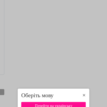
Оберіть мову
×
Перейти на українську