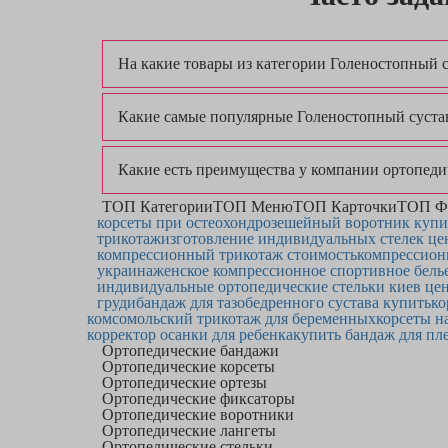
На какие товары из категории Голеностопный 
Какие самые популярные Голеностопный сустав
Какие есть преимущества у компании ортопеди
ТОП Категории
ТОП Меню
ТОП Карточки
ТОП Ф
корсеты при остеохондрозе
шейный воротник купит
трикотаж
изготовление индивидуальных стелек це
компрессионный трикотаж стоимость
компрессионн
украина
женское компрессионное спортивное бель
индивидуальные ортопедические стельки киев це
груди
бандаж для тазобедренного сустава купить
ко
комсомольский трикотаж для беременных
корсеты н
корректор осанки для ребенка
купить бандаж для пл
Ортопедические бандажи
Ортопедические корсеты
Ортопедические ортезы
Ортопедические фиксаторы
Ортопедические воротники
Ортопедические лангеты
Ортопедические стельки