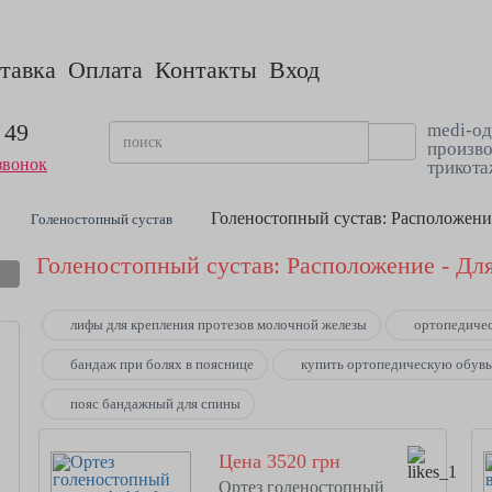
тавка
Оплата
Контакты
Вход
 49
medi-од
произво
звонок
трикота
Голеностопный сустав: Расположени
Голеностопный сустав
Голеностопный сустав: Расположение - Дл
лифы для крепления протезов молочной железы
ортопедичес
бандаж при болях в пояснице
купить ортопедическую обув
пояс бандажный для спины
Цена 3520 грн
Ортез голеностопный