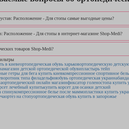
сустав: Расположение - Для стопы самые выгодные цены?
: Расположение - Для стопы в интернет-магазине Shop-Medi?
ческих товаров Shop-Medi?
ильтры
ь в киеве
ортопедическая обувь харьков
ортопедическую детскую
на
магазин детской ортопедической обуви
пластырь тейп
ые гетры для бега купить киев
компрессионное спортивное бел
е
воротник типа филадельфия
обувь ортопедическая украина
банда
на
ортопедический онлайн магазин
фиксатор голеностопа купить 
рсет лечебный купить
купить корсет для осанки детский
а спину
компрессионное белье после маммопластики купить укра
еча
ортез на стопу
ортопедическая обувь купить в запорожье