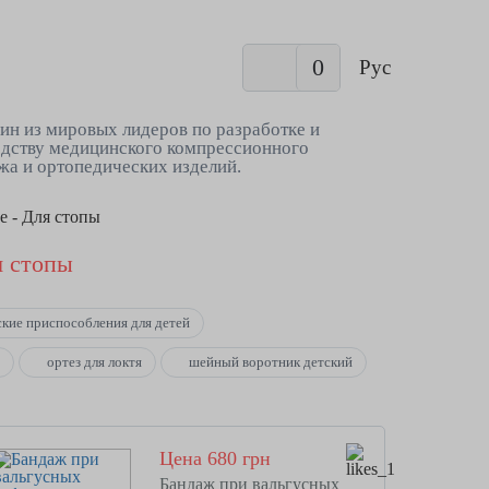
0
Рус
ин из мировых лидеров по разработке и
дству медицинского компрессионного
жа и ортопедических изделий.
е - Для стопы
я стопы
кие приспособления для детей
ь
ортез для локтя
шейный воротник детский
Цена 680 грн
Бандаж при вальгусных