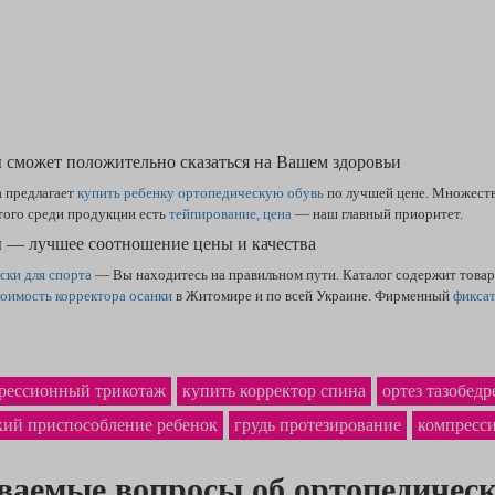
ы сможет положительно сказаться на Вашем здоровьи
a предлагает
купить ребенку ортопедическую обувь
по лучшей цене. Множество
того среди продукции есть
тейпирование, цена
— наш главный приоритет.
ы — лучшее соотношение цены и качества
ски для спорта
— Вы находитесь на правильном пути. Каталог содержит товар
тоимость корректора осанки
в Житомире и по всей Украине. Фирменный
фиксат
рессионный трикотаж
купить корректор спина
ортез тазобед
кий приспособление ребенок
грудь протезирование
компресс
аваемые вопросы об ортопедическ