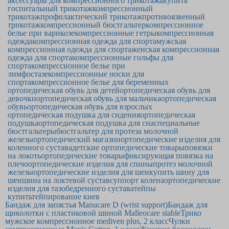
аксессуары для компрессионного трикотажа
купить
госпитальный трикотаж
компрессионный
трикотаж
профилактический трикотаж
противоязвенный
трикотаж
компрессионный бюстгальтер
компрессионное
белье при варикозе
компрессионные гетры
компрессионная
одежда
компрессионная одежда для спорта
мужская
компрессионная одежда для спорта
женская компрессионная
одежда для спорта
компрессионные гольфы для
спорта
компрессионное белье при
лимфостазе
компрессионные носки для
спорта
компрессионное белье для беременных
ортопедическая обувь для детей
ортопедическая обувь для
девочки
ортопедическая обувь для мальчика
ортопедическая
обувь
ортопедическая обувь для взрослых
ортопедическая подушка для сидения
ортопедическая
подушка
ортопедическая подушка для сна
специальные
бюстгальтеры
бюстгальтер для протеза молочной
железы
ортопедический магазин
ортопедические изделия для
коленного сустава
детские ортопедические товары
повязки
на локоть
ортопедические товары
фиксирующая повязка на
плечо
ортопедические изделия для спины
протез молочной
железы
ортопедические изделия для шеи
купить шину для
шеи
шина на локтевой сустав
суппорт колена
ортопедические
изделия для тазобедренного сустава
тейпы
купить
тейпирование киев
Бандаж для запястья Manucare D (wrist support)
Бандаж для
щиколотки с пластиковой шиной Malleocare stable
Трико
мужское компрессионное mediven plus, 2 класс
Чулки