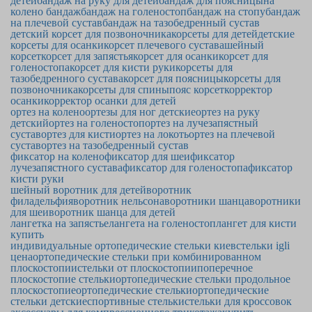
детей
бандаж на руку для детей
бандаж для поясницы
на
колено бандаж
бандаж на голеностоп
бандаж на стопу
бандаж
на плечевой сустав
бандаж на тазобедренный сустав
детский корсет для позвоночника
корсеты для детей
детские
корсеты для осанки
корсет плечевого сустава
шейный
корсет
корсет для запястья
корсет для осанки
корсет для
голеностопа
корсет для кисти руки
корсеты для
тазобедренного сустава
корсет для поясницы
корсеты для
позвоночника
корсеты для спины
пояс корсет
корректор
осанки
корректор осанки для детей
ортез на колено
ортезы для ног детские
ортез на руку
детский
ортез на голеностоп
ортез на лучезапястный
сустав
ортез для кисти
ортез на локоть
ортез на плечевой
сустав
ортез на тазобедренный сустав
фиксатор на колено
фиксатор для шеи
фиксатор
лучезапястного сустава
фиксатор для голеностопа
фиксатор
кисти руки
шейный воротник для детей
воротник
филадельфия
воротник нельсона
воротники шанца
воротники
для шеи
воротник шанца для детей
лангетка на запястье
лангета на голеностоп
лангет для кисти
купить
индивидуальные ортопедические стельки киев
стельки igli
цена
ортопедические стельки при комбинированном
плоскостопии
стельки от плоскостопии
поперечное
плоскостопие стельки
ортопедические стельки продольное
плоскостопие
ортопедические стельки
ортопедические
стельки детские
спортивные стельки
стельки для кроссовок