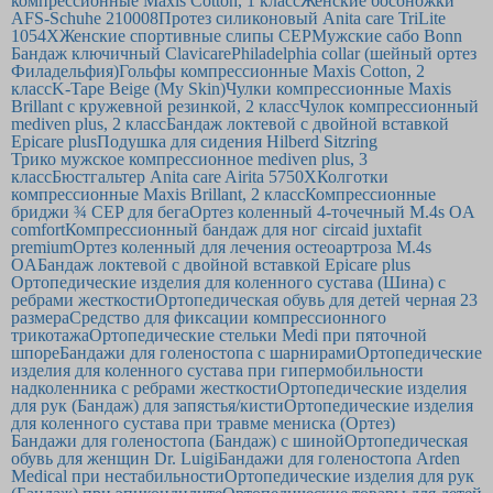
компрессионные Maxis Cotton, 1 класс
Женские босоножки
AFS-Schuhe 210008
Протез силиконовый Anita care TriLite
1054X
Женские спортивные слипы CEP
Мужские сабо Bonn
Бандаж ключичный Clavicare
Philadelphia collar (шейный ортез
Филадельфия)
Гольфы компрессионные Maxis Cotton, 2
класс
K-Tape Beige (My Skin)
Чулки компрессионные Maxis
Brillant с кружевной резинкой, 2 класс
Чулок компрессионный
mediven plus, 2 класс
Бандаж локтевой с двойной вставкой
Epicare plus
Подушка для сидения Hilberd Sitzring
Трико мужское компрессионное mediven plus, 3
класс
Бюстгальтер Anita care Airita 5750Х
Колготки
компрессионные Maxis Brillant, 2 класс
Компрессионные
бриджи ¾ CEP для бега
Ортез коленный 4-точечный M.4s OA
comfort
Компрессионный бандаж для ног circaid juxtafit
premium
Ортез коленный для лечения остеоартроза M.4s
OA
Бандаж локтевой с двойной вставкой Epicare plus
Ортопедические изделия для коленного сустава (Шина) с
ребрами жесткости
Ортопедическая обувь для детей черная 23
размера
Средство для фиксации компрессионного
трикотажа
Ортопедические стельки Medi при пяточной
шпоре
Бандажи для голеностопа с шарнирами
Ортопедические
изделия для коленного сустава при гипермобильности
надколенника с ребрами жесткости
Ортопедические изделия
для рук (Бандаж) для запястья/кисти
Ортопедические изделия
для коленного сустава при травме мениска (Ортез)
Бандажи для голеностопа (Бандаж) с шиной
Ортопедическая
обувь для женщин Dr. Luigi
Бандажи для голеностопа Arden
Medical при нестабильности
Ортопедические изделия для рук