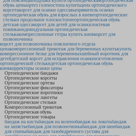
для поясницы
подушка купить ортопедическая
ортопедическая
обувь цены
ортез голеностопа купить
цена ортопедического
корсета
корсет для осанки одесса
выпрямитель осанки
ортопедическая обувь для взрослых в киеве
ортопедические
стельки продольное плоскостопие
ортопедическая обувь
детская одесса
корсет для детей для осанки
локтевая
повязка
индивидуальная ортопедическая
стелька
компрессионные гетры купить киев
корсет для
позвоночника
корсет для позвоночника поясничного отдела
цена
компрессионный трикотаж для беременных купить
купить
компрессионное белье для беременных
шейный воротник для
детей
детский корсет для исправления осанки
изготовление
ортопедической стельки
детская ортопедическая обувь
киев
корректоры осанки цены
Ортопедические бандажи
Ортопедические корсеты
Ортопедические ортезы
Ортопедические фиксаторы
Ортопедические воротники
Ортопедические лангеты
Ортопедические стельки
Компрессионный трикотаж
Ортопедическая обувь
Ортопедические товары
бандаж на кисть
бандаж на колено
бандаж на локоть
бандаж
на запястье
бандаж для позвоночника
бандаж для шеи
бандаж
для спины
бандаж для тазобедренного сустава для