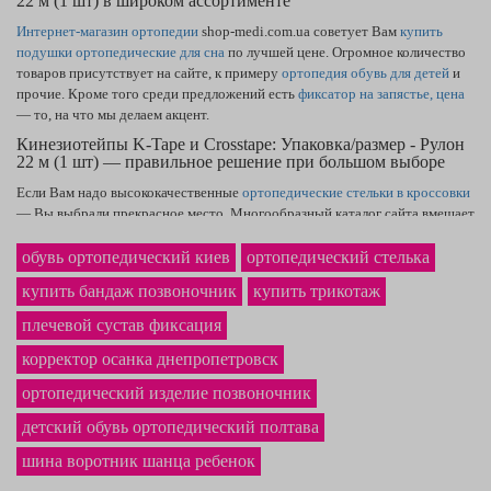
22 м (1 шт) в широком ассортименте
Интернет-магазин ортопедии
shop-medi.com.ua советует Вам
купить
подушки ортопедические для сна
по лучшей цене. Огромное количество
товаров присутствует на сайте, к примеру
ортопедия обувь для детей
и
прочие. Кроме того среди предложений есть
фиксатор на запястье, цена
— то, на что мы делаем акцент.
Кинезиотейпы K-Tape и Crosstape: Упаковка/размер - Рулон
22 м (1 шт) — правильное решение при большом выборе
Если Вам надо высококачественные
ортопедические стельки в кроссовки
— Вы выбрали прекрасное место. Многообразный каталог сайта вмещает
товары, как
ортопедические стельки детские — купить
сможете, оформив
заказ. У нас на сайте самая выгодная
цена фиксатора лодыжки
в Одессе и
обувь ортопедический киев
ортопедический стелька
по всей Украине. Надёжный
фиксирующий бандаж на запястье
будет
купить бандаж позвоночник
купить трикотаж
продуктом, о котором Вы не пожалеете.
плечевой сустав фиксация
корректор осанка днепропетровск
ортопедический изделие позвоночник
детский обувь ортопедический полтава
шина воротник шанца ребенок