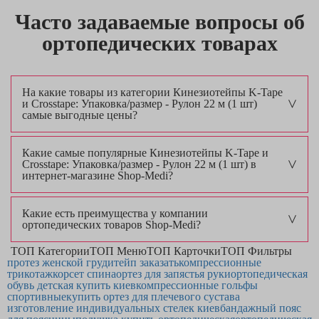
Часто задаваемые вопросы об
ортопедических товарах
На какие товары из категории Кинезиотейпы K-Tape
и Crosstape: Упаковка/размер - Рулон 22 м (1 шт)
самые выгодные цены?
Какие самые популярные Кинезиотейпы K-Tape и
Crosstape: Упаковка/размер - Рулон 22 м (1 шт) в
интернет-магазине Shop-Medi?
Какие есть преимущества у компании
ортопедических товаров Shop-Medi?
ТОП Категории
ТОП Меню
ТОП Карточки
ТОП Фильтры
протез женской груди
тейп заказать
компрессионные
трикотаж
корсет спина
ортез для запястья руки
ортопедическая
обувь детская купить киев
компрессионные гольфы
спортивные
купить ортез для плечевого сустава
изготовление индивидуальных стелек киев
бандажный пояс