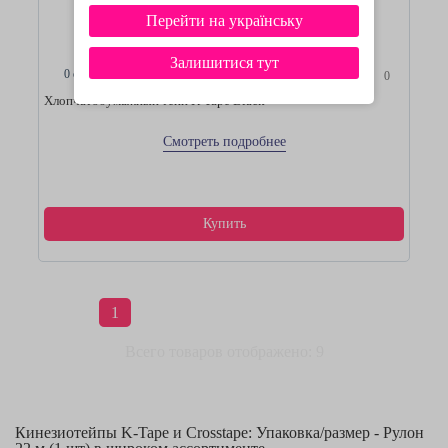
Перейти на українську
Залишитися тут
0 отзывов
0
Хлопчатобумажный тейп K-Tape Black
Смотреть подробнее
Купить
1
Всего товаров отображено: 9
Кинезиотейпы K-Tape и Crosstape: Упаковка/размер - Рулон