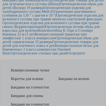
(Бандаж) при эпикондилите
Ортопедические товары для детей
для лучезапястного сустава (Шина)
Ортопедическая обувь для
детей (Велюр) 19 размера
Ортопедические изделия для
тазобедренного сустава Medi (Ограничение разгибания и
сгибания до 120 ° с шагом в 10 °)
Ортопедические изделия для
коленного сустава при травме мениска эластичной фиксации
Ортопедические изделия для коленного сустава при травме
связок (Корректирующий)
Ортопедическая летняя обувь для
взрослых для мужчин
Кинезиотейпы K-Tape и Crosstape
бежевые 22 м (1 шт)
Компрессионный трикотаж при
лимфостазе 1 класса компрессии
Ортопедическая обувь для
детей серая/зеленая 33 размера
Ортопедические товары для
детей для плечевого пояса и рук
Компрессионное белье для
беременных 2 класса компрессии Duomed
Basic
Ортопедические стельки при диабете/артрите
Компрессионные чулки
Корсеты для осанки
Бандажи на колено
Бандажи на голеностоп
Бандажи для спины
Бандажи на голеностоп