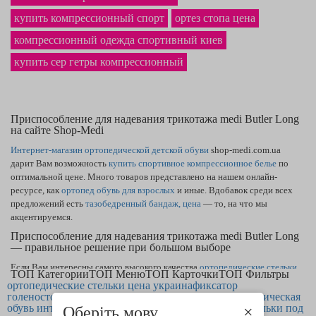
купить компрессионный спорт
ортез стопа цена
компрессионный одежда спортивный киев
купить cep гетры компрессионный
Приспособление для надевания трикотажа medi Butler Long
на сайте Shop-Medi
Интернет-магазин ортопедической детской обуви
shop-medi.com.ua
дарит Вам возможность
купить спортивное компрессионное белье
по
оптимальной цене. Много товаров представлено на нашем онлайн-
ресурсе, как
ортопед обувь для взрослых
и иные. Вдобавок среди всех
предложений есть
тазобедренный бандаж, цена
— то, на что мы
акцентируемся.
Приспособление для надевания трикотажа medi Butler Long
— правильное решение при большом выборе
Если Вам интересны самого высокого качества
ортопедические стельки
ТОП Категории
ТОП Меню
ТОП Карточки
ТОП Фильтры
детям
— Вы выбрали лучшее место. Многообразный каталог нашего
ортопедические стельки цена украина
фиксатор
сайта содержит товары, как
лангет для кисти — купить
можете, оставив
голеностопного сустава купить киев
детская ортопедическая
обувь интернет магазин украина
заказ. У нас наиболее приятная
цена ортопедических стелек
ортопедические стельки под
в Виннице и
Оберіть мову
×