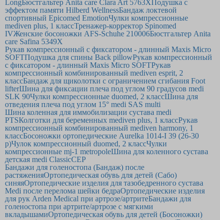
Long
Бюстгальтер Anita care Clara Art 5763Х
Подушка с
эффектом памяти Hilberd Wellness
Бандаж локтевой
спортивный Epicomed Emotion
Чулки компрессионные
mediven plus, 1 класс
Тренажер-корректор Spinomed
IV
Женские босоножки AFS-Schuhe 210006
Бюстгальтер Anita
care Safina 5349Х
Рукав компрессионный с фиксатором - длинный Maxis Micro
SOFT
Подушка для спины Back pillow
Рукав компрессионный
с фиксатором - длинный Maxis Micro SOFT
Рукав
компрессионный комбинированный mediven esprit, 2
класс
Бандаж для щиколотки с ограничением сгибания Foot
lifter
Шина для фиксации плеча под углом 90 градусов medi
SLK 90
Чулки компрессионные duomed, 2 класс
Шина для
отведения плеча под углом 15° medi SAS multi
Шина коленная для иммобилизации сустава medi
PTS
Колготки для беременных mediven plus, 1 класс
Рукав
компрессионный комбинированный mediven harmony, 1
класс
Босоножки ортопедические Aurelka 1014-I 39 (26-30
р)
Чулок компрессионный duomed, 2 класс
Чулки
компрессионные mj-1 metropole
Шина для коленного сустава
детская medi Classic
CEP
Бандажи для голеностопа (Бандаж) после
растяжения
Ортопедическая обувь для детей (Сабо)
синяя
Ортопедические изделия для тазобедренного сустава
Medi после перелома шейки бедра
Ортопедические изделия
для рук Arden Medical при артрозе/артрите
Бандажи для
голеностопа при артрите/артрозе с мягкими
вкладышами
Ортопедическая обувь для детей (Босоножки)