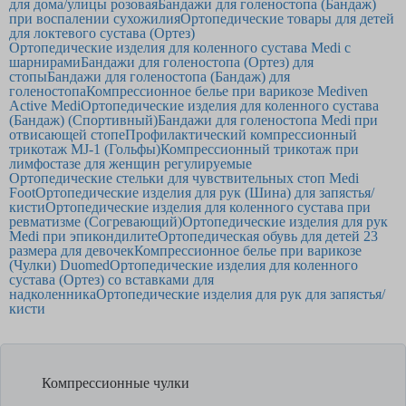
для дома/улицы розовая
Бандажи для голеностопа (Бандаж)
при воспалении сухожилия
Ортопедические товары для детей
для локтевого сустава (Ортез)
Ортопедические изделия для коленного сустава Medi с
шарнирами
Бандажи для голеностопа (Ортез) для
стопы
Бандажи для голеностопа (Бандаж) для
голеностопа
Компрессионное белье при варикозе Mediven
Active Medi
Ортопедические изделия для коленного сустава
(Бандаж) (Спортивный)
Бандажи для голеностопа Medi при
отвисающей стопе
Профилактический компрессионный
трикотаж MJ-1 (Гольфы)
Компрессионный трикотаж при
лимфостазе для женщин регулируемые
Ортопедические стельки для чувствительных стоп Medi
Foot
Ортопедические изделия для рук (Шина) для запястья/
кисти
Ортопедические изделия для коленного сустава при
ревматизме (Согревающий)
Ортопедические изделия для рук
Medi при эпикондилите
Ортопедическая обувь для детей 23
размера для девочек
Компрессионное белье при варикозе
(Чулки) Duomed
Ортопедические изделия для коленного
сустава (Ортез) со вставками для
надколенника
Ортопедические изделия для рук для запястья/
кисти
Компрессионные чулки