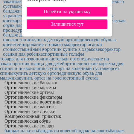
заказ
пояс для осанки купить украина
ортезы для плечевого
по всей Украине. Хороший
корректор для осанки
способен стать
сустава
корсет спина
ортопедическая обувь кременчуг
продуктом, о котором Вы не пожалеете.
бандажи для плеча
купить ортопедическая подушка в
Перейти на українську
украине
ортопедически обувь
ортопедические изделия
киев
корсет для голеностопа купить
харьков ортопедическая
Залишитися тут
обувь для детей
корсет для бедра
тейпирование цена
процедуры
бандаж для ступни
стельки при поперечном
плоскостопии
купить детскую ортопедическую обувь в
киеве
тейпирование стоимость
корректор осанки
стоимость
шейный воротник купить в харькове
корректор
осанки для ребенка
спортивные гольфы
товары для позвоночника
стельки ортопедические на
заказ
воротник шанца для детей
ортопедические корсеты для
спины и позвоночника
суппорт на коленный сустав
корсет
спины
купить детскую ортопедическую обувь для
мальчика
купить ортез на голеностопный сустав
Ортопедические бандажи
Ортопедические корсеты
Ортопедические ортезы
Ортопедические фиксаторы
Ортопедические воротники
Ортопедические лангеты
Ортопедические стельки
Компрессионный трикотаж
Ортопедическая обувь
Ортопедические товары
бандаж на кисть
бандаж на колено
бандаж на локоть
бандаж