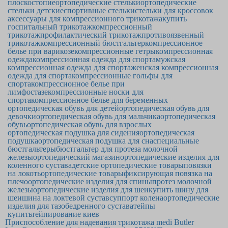
плоскостопие
ортопедические стельки
ортопедические
стельки детские
спортивные стельки
стельки для кроссовок
аксессуары для компрессионного трикотажа
купить
госпитальный трикотаж
компрессионный
трикотаж
профилактический трикотаж
противоязвенный
трикотаж
компрессионный бюстгальтер
компрессионное
белье при варикозе
компрессионные гетры
компрессионная
одежда
компрессионная одежда для спорта
мужская
компрессионная одежда для спорта
женская компрессионная
одежда для спорта
компрессионные гольфы для
спорта
компрессионное белье при
лимфостазе
компрессионные носки для
спорта
компрессионное белье для беременных
ортопедическая обувь для детей
ортопедическая обувь для
девочки
ортопедическая обувь для мальчика
ортопедическая
обувь
ортопедическая обувь для взрослых
ортопедическая подушка для сидения
ортопедическая
подушка
ортопедическая подушка для сна
специальные
бюстгальтеры
бюстгальтер для протеза молочной
железы
ортопедический магазин
ортопедические изделия для
коленного сустава
детские ортопедические товары
повязки
на локоть
ортопедические товары
фиксирующая повязка на
плечо
ортопедические изделия для спины
протез молочной
железы
ортопедические изделия для шеи
купить шину для
шеи
шина на локтевой сустав
суппорт колена
ортопедические
изделия для тазобедренного сустава
тейпы
купить
тейпирование киев
Приспособление для надевания трикотажа medi Butler