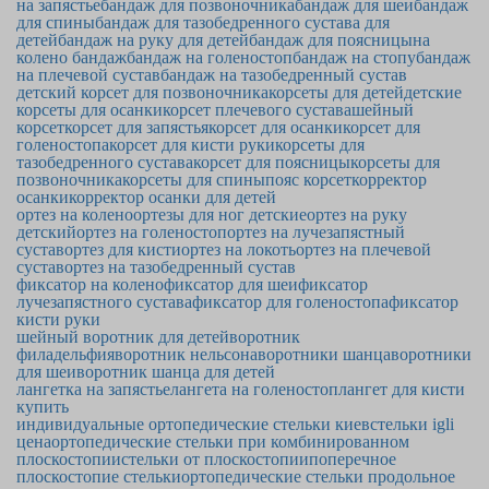
на запястье
бандаж для позвоночника
бандаж для шеи
бандаж
для спины
бандаж для тазобедренного сустава для
детей
бандаж на руку для детей
бандаж для поясницы
на
колено бандаж
бандаж на голеностоп
бандаж на стопу
бандаж
на плечевой сустав
бандаж на тазобедренный сустав
детский корсет для позвоночника
корсеты для детей
детские
корсеты для осанки
корсет плечевого сустава
шейный
корсет
корсет для запястья
корсет для осанки
корсет для
голеностопа
корсет для кисти руки
корсеты для
тазобедренного сустава
корсет для поясницы
корсеты для
позвоночника
корсеты для спины
пояс корсет
корректор
осанки
корректор осанки для детей
ортез на колено
ортезы для ног детские
ортез на руку
детский
ортез на голеностоп
ортез на лучезапястный
сустав
ортез для кисти
ортез на локоть
ортез на плечевой
сустав
ортез на тазобедренный сустав
фиксатор на колено
фиксатор для шеи
фиксатор
лучезапястного сустава
фиксатор для голеностопа
фиксатор
кисти руки
шейный воротник для детей
воротник
филадельфия
воротник нельсона
воротники шанца
воротники
для шеи
воротник шанца для детей
лангетка на запястье
лангета на голеностоп
лангет для кисти
купить
индивидуальные ортопедические стельки киев
стельки igli
цена
ортопедические стельки при комбинированном
плоскостопии
стельки от плоскостопии
поперечное
плоскостопие стельки
ортопедические стельки продольное