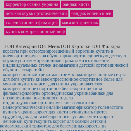
сустава
однозначно станет приобретением, о котором Вы не пожалеете.
корректор осанка украина
бандаж кисть
детская обувь ортопедический
бандаж колено киев
голеностопный фиксация
магазин трикотаж
купить компрессионный лиф
ТОП Категории
ТОП Меню
ТОП Карточки
ТОП Фильтры
корсеты при остеохондрозе
шейный воротник купить в
киеве
ортопедическая обувь харьков
ортопедическую детскую
обувь купить
компресионный трикотаж
изготовление
индивидуальных стелек цена
магазин детской ортопедической
обуви
пластырь тейп
компрессионный трикотаж стоимость
компрессионные гетры
для бега купить киев
компрессионное спортивное белье для
мужчин
купить корсет для спины украина
женское
компрессионное спортивное белье
воротник типа
филадельфия
обувь ортопедическая украина
бандаж для
позвоночника поясничного отдела
индивидуальные ортопедические стельки киев
цена
ортопедический онлайн магазин
фиксатор голеностопа
купить украина
корсет для кисти руки
купить протез
груди
бандаж для тазобедренного сустава купить
корсет
лечебный купить
купить корсет для осанки детский
комсомольский трикотаж для беременных
корсеты на
спину
компрессионное белье после маммопластики купить