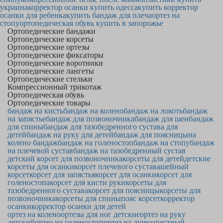
украина
корректор осанки купить одесса
купить корректор
осанки для ребенка
купить бандаж для плеча
ортез на
стопу
ортопедическая обувь купить в запорожье
Ортопедические бандажи
Ортопедические корсеты
Ортопедические ортезы
Ортопедические фиксаторы
Ортопедические воротники
Ортопедические лангеты
Ортопедические стельки
Компрессионный трикотаж
Ортопедическая обувь
Ортопедические товары
бандаж на кисть
бандаж на колено
бандаж на локоть
бандаж
на запястье
бандаж для позвоночника
бандаж для шеи
бандаж
для спины
бандаж для тазобедренного сустава для
детей
бандаж на руку для детей
бандаж для поясницы
на
колено бандаж
бандаж на голеностоп
бандаж на стопу
бандаж
на плечевой сустав
бандаж на тазобедренный сустав
детский корсет для позвоночника
корсеты для детей
детские
корсеты для осанки
корсет плечевого сустава
шейный
корсет
корсет для запястья
корсет для осанки
корсет для
голеностопа
корсет для кисти руки
корсеты для
тазобедренного сустава
корсет для поясницы
корсеты для
позвоночника
корсеты для спины
пояс корсет
корректор
осанки
корректор осанки для детей
ортез на колено
ортезы для ног детские
ортез на руку
детский
ортез на голеностоп
ортез на лучезапястный