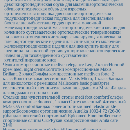
девочки
ортопедическая обувь для мальчика
ортопедическая
обувь
ортопедическая обувь для взрослых
ортопедическая подушка для сидения
ортопедическая
подушка
ортопедическая подушка для сна
специальные
бюстгальтеры
бюстгальтер для протеза молочной
железы
ортопедический магазин
ортопедические изделия для
коленного сустава
детские ортопедические товары
повязки
на локоть
ортопедические товары
фиксирующая повязка на
плечо
ортопедические изделия для спины
протез молочной
железы
ортопедические изделия для шеи
купить шину для
шеи
шина на локтевой сустав
суппорт колена
ортопедические
изделия для тазобедренного сустава
тейпы
купить
тейпирование киев
Чулки компрессионные mediven elegance Leo, 2 класс
Ночной
крем medi night creme
Колготки компрессионные Maxis
Brillant, 2 класс
Гольфы компрессионные mediven forte, 2
класс
Колготки компрессионные Maxis Micro, 1 класс
Бандаж
для щиколотки с ремешком Malleocare basic plus
Ортез
голеностопный с пенно-гелевыми вкладышами M.step
Бандаж
для лодыжки и стопы circaid
Стельки для чувствительной стопы medi foot comfort
Гольфы
компрессионные duomed, 1 класс
Ортез коленный 4-точечный
M.4s OA comfort
Бандаж голеностопный medi elastic ankle
support
Босоножки ортопедические Aurelka 1002-I 72 (26-30
р)
Бандаж локтевой спортивный Epicomed Emotion
Женские
спортивные слипы CEP
Рукав компрессионный Anita care
2140
Носок компрессионный circaid
Приспособление для