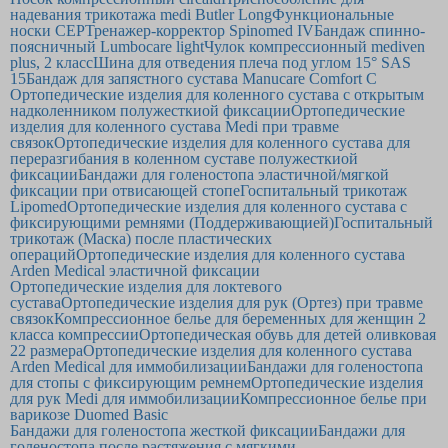
надевания трикотажа medi Butler Long
Функциональные
носки CEP
Тренажер-корректор Spinomed IV
Бандаж спинно-
поясничный Lumbocare light
Чулок компрессионный mediven
plus, 2 класс
Шина для отведения плеча под углом 15° SAS
15
Бандаж для запястного сустава Manucare Comfort C
Ортопедические изделия для коленного сустава с открытым
надколенником полужесткиой фиксации
Ортопедические
изделия для коленного сустава Medi при травме
связок
Ортопедические изделия для коленного сустава для
переразгибания в коленном суставе полужесткиой
фиксации
Бандажи для голеностопа эластичной/мягкой
фиксации при отвисающей стопе
Госпитальный трикотаж
Lipomed
Ортопедические изделия для коленного сустава с
фиксирующими ремнями (Поддерживающией)
Госпитальный
трикотаж (Маска) после пластических
операций
Ортопедические изделия для коленного сустава
Arden Medical эластичной фиксации
Ортопедические изделия для локтевого
сустава
Ортопедические изделия для рук (Ортез) при травме
связок
Компрессионное белье для беременных для женщин 2
класса компрессии
Ортопедическая обувь для детей оливковая
22 размера
Ортопедические изделия для коленного сустава
Arden Medical для иммобилизации
Бандажи для голеностопа
для стопы с фиксирующим ремнем
Ортопедические изделия
для рук Medi для иммобилизации
Компрессионное белье при
варикозе Duomed Basic
Бандажи для голеностопа жесткой фиксации
Бандажи для
голеностопа после растяжения с мягкими