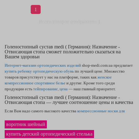
1
Всего товаров отображено: 1
Голеностопный сустав medi ( Германия): Назначение -
Отвисающая стопа сможет положительно сказаться на
Вашем здоровьи
Интернет-магазин ортопедических изделий
shop-medi.com.ua предлагает
купить ребенку ортопедическую обувь
по лучшей цене. Множество
товаров присутствует у нас на платформе, таких как
женское
компрессионное спортивное белье
и другие. Кроме того среди
продукции есть
тейпирование, цена
— наш главный приоритет.
Голеностопный сустав medi ( Германия): Назначение -
Отвисающая стопа — лучшее соотношение цены и качества
Если Вам надо самого высокого качества
компрессионные носки для
спорта
— Вы находитесь на правильном пути. Каталог содержит товары,
как
корсет для спины поясничного отдела — купить
получится, оформив
воротник шейный
заказ. На нашем сайте самая приятная
стоимость корректора осанки
в
купить детский ортопедический стелька
Житомире и по всей Украине. Фирменный
фиксатор для голеностопного