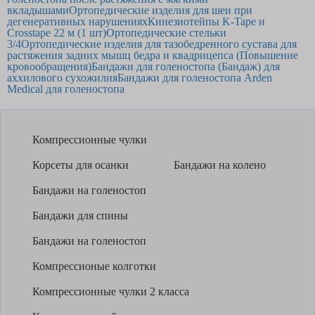
вкладышами
Ортопедические изделия для шеи при
дегенеративных нарушениях
Кинезиотейпы K-Tape и
Crosstape 22 м (1 шт)
Ортопедические стельки
3/4
Ортопедические изделия для тазобедренного сустава для
растяжения задних мышц бедра и квадрицепса (Повышение
кровообращения)
Бандажи для голеностопа (Бандаж) для
аххилового сухожилия
Бандажи для голеностопа Arden
Medical для голеностопа
Компрессионные чулки
Корсеты для осанки
Бандажи на колено
Бандажи на голеностоп
Бандажи для спины
Бандажи на голеностоп
Компрессионые колготки
Компрессионные чулки 2 класса