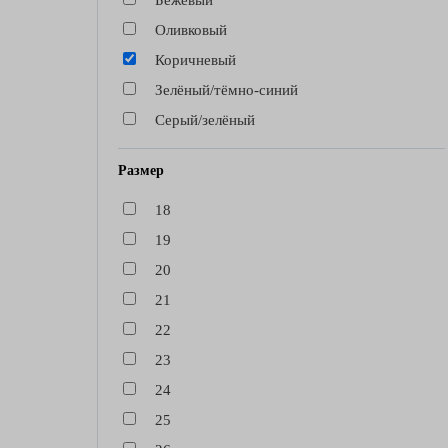
Бежевый
Оливковый
Коричневый
Зелёный/тёмно-синий
Серый/зелёный
Размер
18
19
20
21
22
23
24
25