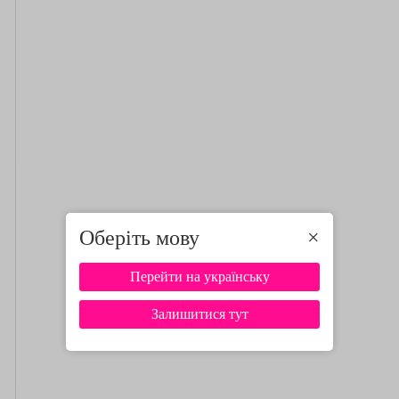
Оберіть мову
×
Перейти на українську
Залишитися тут