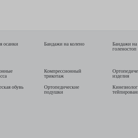
я осанки
Бандажи на колено
Бандажи на
голеностоп
онные
Компрессионный
Ортопедиче
асса
трикотаж
изделия
ская обувь
Ортопедические
Кинезиолог
подушки
тейпирован