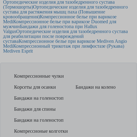
Ортопедические изделия для тазобедренного сустава
(Термошорты)
Ортопедические изделия для тазобедренного
сустава для растяжения мышц паха (Повышение
кровообращения)
Компрессионное белье при варикозе
Medi
Компрессионное белье при варикозе Duomed для
мужчин
Бандажи для голеностопа при Hallux
Valgus
Ортопедические изделия для тазобедренного сустава
для реабилитации после повреждений
сустава
Компрессионное белье при варикозе Mediven Angio
Medi
Компрессионный трикотаж при лимфостазе (Рукава)
Mediven Esprit
Компрессионные чулки
Корсеты для осанки
Бандажи на колено
Бандажи на голеностоп
Бандажи для спины
Бандажи на голеностоп
Компрессионые колготки