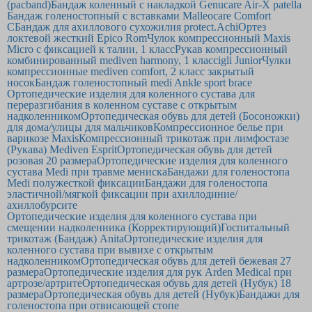
(pacband)
Бандаж коленный с накладкой Genucare Air-X patella
Бандаж голеностопный с вставками Malleocare Comfort
C
Бандаж для ахиллового сухожилия protect.Achi
Ортез
локтевой жесткий Epico Rom
Чулок компрессионный Maxis
Micro с фиксацией к талии, 1 класс
Рукав компрессионный
комбинированный mediven harmony, 1 класс
igli Junior
Чулки
компрессионные mediven comfort, 2 класс закрытый
носок
Бандаж голеностопный medi Ankle sport brace
Ортопедические изделия для коленного сустава для
переразгибания в коленном суставе с открытым
надколенником
Ортопедическая обувь для детей (Босоножки)
для дома/улицы для мальчиков
Компрессионное белье при
варикозе Maxis
Компрессионный трикотаж при лимфостазе
(Рукава) Mediven Esprit
Ортопедическая обувь для детей
розовая 20 размера
Ортопедические изделия для коленного
сустава Medi при травме мениска
Бандажи для голеностопа
Medi полужесткой фиксации
Бандажи для голеностопа
эластичной/мягкой фиксации при ахиллодиние/
ахиллобурсите
Ортопедические изделия для коленного сустава при
смещении надколенника (Корректирующий)
Госпитальный
трикотаж (Бандаж) Anita
Ортопедические изделия для
коленного сустава при вывихе с открытым
надколенником
Ортопедическая обувь для детей бежевая 27
размера
Ортопедические изделия для рук Arden Medical при
артрозе/артрите
Ортопедическая обувь для детей (Нубук) 18
размера
Ортопедическая обувь для детей (Нубук)
Бандажи для
голеностопа при отвисающей стопе