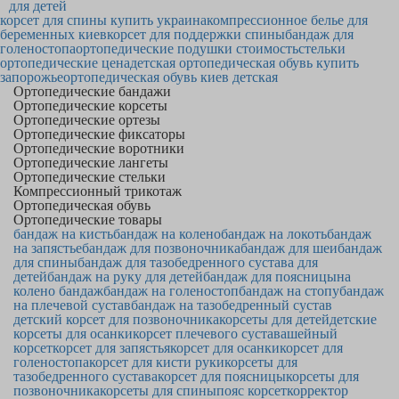
для детей
корсет для спины купить украина
компрессионное белье для
беременных киев
корсет для поддержки спины
бандаж для
голеностопа
ортопедические подушки стоимость
стельки
ортопедические цена
детская ортопедическая обувь купить
запорожье
ортопедическая обувь киев детская
Ортопедические бандажи
Ортопедические корсеты
Ортопедические ортезы
Ортопедические фиксаторы
Ортопедические воротники
Ортопедические лангеты
Ортопедические стельки
Компрессионный трикотаж
Ортопедическая обувь
Ортопедические товары
бандаж на кисть
бандаж на колено
бандаж на локоть
бандаж
на запястье
бандаж для позвоночника
бандаж для шеи
бандаж
для спины
бандаж для тазобедренного сустава для
детей
бандаж на руку для детей
бандаж для поясницы
на
колено бандаж
бандаж на голеностоп
бандаж на стопу
бандаж
на плечевой сустав
бандаж на тазобедренный сустав
детский корсет для позвоночника
корсеты для детей
детские
корсеты для осанки
корсет плечевого сустава
шейный
корсет
корсет для запястья
корсет для осанки
корсет для
голеностопа
корсет для кисти руки
корсеты для
тазобедренного сустава
корсет для поясницы
корсеты для
позвоночника
корсеты для спины
пояс корсет
корректор