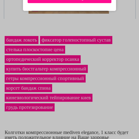
бандаж локоть
фиксатор голеностопный сустав
стелька плоскостопие цена
ортопедический корректор осанка
купить бюстгальтер компрессионный
гетры компрессионный спортивный
корсет бандаж спина
кинезиологический тейпирование киев
грудь протезирование
Колготки компрессионные mediven elegance, 1 класс будет
иметь положительное влияние на Ваше здоровье