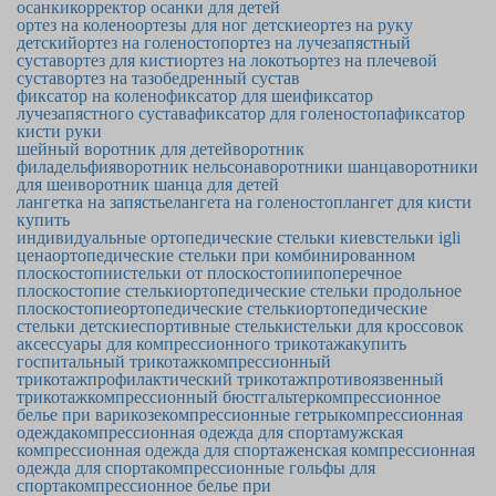
осанки
корректор осанки для детей
ортез на колено
ортезы для ног детские
ортез на руку
детский
ортез на голеностоп
ортез на лучезапястный
сустав
ортез для кисти
ортез на локоть
ортез на плечевой
сустав
ортез на тазобедренный сустав
фиксатор на колено
фиксатор для шеи
фиксатор
лучезапястного сустава
фиксатор для голеностопа
фиксатор
кисти руки
шейный воротник для детей
воротник
филадельфия
воротник нельсона
воротники шанца
воротники
для шеи
воротник шанца для детей
лангетка на запястье
лангета на голеностоп
лангет для кисти
купить
индивидуальные ортопедические стельки киев
стельки igli
цена
ортопедические стельки при комбинированном
плоскостопии
стельки от плоскостопии
поперечное
плоскостопие стельки
ортопедические стельки продольное
плоскостопие
ортопедические стельки
ортопедические
стельки детские
спортивные стельки
стельки для кроссовок
аксессуары для компрессионного трикотажа
купить
госпитальный трикотаж
компрессионный
трикотаж
профилактический трикотаж
противоязвенный
трикотаж
компрессионный бюстгальтер
компрессионное
белье при варикозе
компрессионные гетры
компрессионная
одежда
компрессионная одежда для спорта
мужская
компрессионная одежда для спорта
женская компрессионная
одежда для спорта
компрессионные гольфы для
спорта
компрессионное белье при