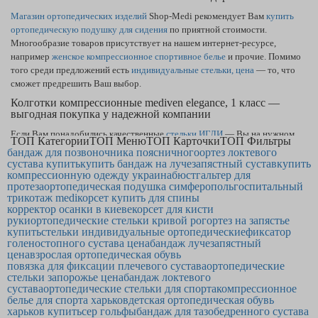
Магазин ортопедических изделий
Shop-Medi рекомендует Вам
купить
ортопедическую подушку для сидения
по приятной стоимости.
Многообразие товаров присутствует на нашем интернет-ресурсе,
например
женское компрессионное спортивное белье
и прочие. Помимо
того среди предложений есть
индивидуальные стельки, цена
— то, что
сможет предрешить Ваш выбор.
Колготки компрессионные mediven elegance, 1 класс —
выгодная покупка у надежной компании
Если Вам понадобились качественные
стельки ИГЛИ
— Вы на нужном
ТОП Категории
ТОП Меню
ТОП Карточки
ТОП Фильтры
пути. Каталог охватывает товары, как
корсет для выпрямления осанки —
бандаж для позвоночника поясничного
ортез локтевого
купить
сможете, заполнив заявку на покупку. У нас самая выгодная
сустава купить
купить бандаж на лучезапястный сустав
купить
компрессионную одежду украина
стоимость ортопедических подушек
в Мариуполе и по Украине.
бюстгальтер для
протеза
ортопедическая подушка симферополь
госпитальный
Хороший
корректор спины
точно станет приобретением, которым Вы
трикотаж medi
корсет купить для спины
обрадуетесь.
корректор осанки в киеве
корсет для кисти
руки
ортопедические стельки кривой рог
ортез на запястье
купить
стельки индивидуальные ортопедические
фиксатор
голеностопного сустава цена
бандаж лучезапястный
цена
взрослая ортопедическая обувь
повязка для фиксации плечевого сустава
ортопедические
стельки запорожье цена
бандаж локтевого
сустава
ортопедические стельки для спорта
компрессионное
белье для спорта харьков
детская ортопедическая обувь
харьков купить
cep гольфы
бандаж для тазобедренного сустава