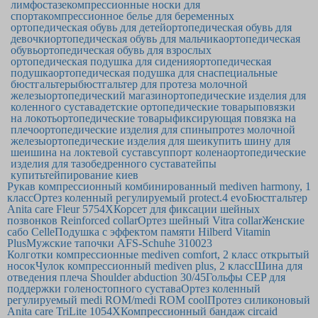
лимфостазе
компрессионные носки для
спорта
компрессионное белье для беременных
ортопедическая обувь для детей
ортопедическая обувь для
девочки
ортопедическая обувь для мальчика
ортопедическая
обувь
ортопедическая обувь для взрослых
ортопедическая подушка для сидения
ортопедическая
подушка
ортопедическая подушка для сна
специальные
бюстгальтеры
бюстгальтер для протеза молочной
железы
ортопедический магазин
ортопедические изделия для
коленного сустава
детские ортопедические товары
повязки
на локоть
ортопедические товары
фиксирующая повязка на
плечо
ортопедические изделия для спины
протез молочной
железы
ортопедические изделия для шеи
купить шину для
шеи
шина на локтевой сустав
суппорт колена
ортопедические
изделия для тазобедренного сустава
тейпы
купить
тейпирование киев
Рукав компрессионный комбинированный mediven harmony, 1
класс
Ортез коленный регулируемый protect.4 evo
Бюстгальтер
Anita care Fleur 5754Х
Корсет для фиксации шейных
позвонков Reinforced collar
Ортез шейный Vitra collar
Женские
сабо Celle
Подушка с эффектом памяти Hilberd Vitamin
Plus
Мужские тапочки AFS-Schuhe 310023
Колготки компрессионные mediven comfort, 2 класс открытый
носок
Чулок компрессионный mediven plus, 2 класс
Шина для
отведения плеча Shoulder abduction 30/45
Гольфы CEP для
поддержки голеностопного сустава
Ортез коленный
регулируемый medi ROM/medi ROM cool
Протез силиконовый
Anita care TriLite 1054X
Компрессионный бандаж circaid