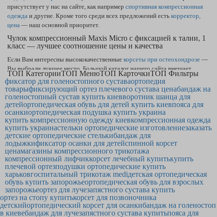
присутствует у нас на сайте, как например
спортивная компрессионная
одежда
и другие. Кроме того среди всех предложений есть
корректор,
цена
— наш основной приоритет.
Чулок компрессионный Maxis Micro с фиксацией к талии, 1
класс — лучшее соотношение цены и качества
Если Вам интересны высококачественные
корсеты при остеохондрозе
—
Вы выбрали лучшее место. Большой каталог нашего сайта вмещает
ТОП Категории
ТОП Меню
ТОП Карточки
ТОП Фильтры
товары, как
корсет корректор осанки — купить
получится, заполнив
фиксатор для голеностопного сустава
ортопедия
заявку на покупку. На нашем сайте самая выгодная
стоимость процедуры
товары
фиксирующий ортез плечевого сустава цена
бандаж на
голеностопный сустав купить киев
тейпирования
в Бердянске и по Украине. Надёжный
воротник шанца для
ортопедический
детей
ортопедическая обувь для детей купить киев
пояса для
корсет для поясничного отдела позвоночника
точно станет продуктом,
осанки
ортопедическая подушка купить украина
которым Вы будете довольны.
купить компрессионную одежду киев
компрессионная одежда
купить украина
стельки ортопедические изготовление
заказать
детские ортопедические стельки
бандаж для
лодыжки
фиксатор осанки для детей
спинной корсет
цена
магазины компрессионного трикотажа
компрессионный лифчик
корсет лечебный купить
купить
плечевой ортез
подушки ортопедические купить
харьков
госпитальный трикотаж medi
детская ортопедическая
обувь купить запорожье
ортопедическая обувь для взрослых
запорожье
ортез для лучезапястного сустава купить
ортез на стопу купить
корсет для позвоночника
детский
ортопедический корсет для осанки
бандаж на голеностоп
в киеве
бандаж для лучезапястного сустава купить
пояса для