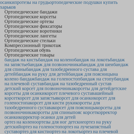
осанки
протезы на грудь
ортопедические подушки купить
харьков
Ортопедические бандажи
Ортопедические корсеты
Ортопедические ортезы
Ортопедические фиксаторы
Ортопедические воротники
Ортопедические лангеты
Ортопедические стельки
Компрессионный трикотаж
Ортопедическая обувь
Ортопедические товары
бандаж на кисть
бандаж на колено
бандаж на локоть
бандаж
на запястье
бандаж для позвоночника
бандаж для шеи
бандаж
для спины
бандаж для тазобедренного сустава для
детей
бандаж на руку для детей
бандаж для поясницы
на
колено бандаж
бандаж на голеностоп
бандаж на стопу
бандаж
на плечевой сустав
бандаж на тазобедренный сустав
детский корсет для позвоночника
корсеты для детей
детские
корсеты для осанки
корсет плечевого сустава
шейный
корсет
корсет для запястья
корсет для осанки
корсет для
голеностопа
корсет для кисти руки
корсеты для
тазобедренного сустава
корсет для поясницы
корсеты для
позвоночника
корсеты для спины
пояс корсет
корректор
осанки
корректор осанки для детей
ортез на колено
ортезы для ног детские
ортез на руку
детский
ортез на голеностоп
ортез на лучезапястный
сустав
ортез для кисти
ортез на локоть
ортез на плечевой