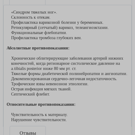
«Синдром тяжелых ног».
Склонность к отекам.
Профилактика варикозной болезни у беременных.
Ретикулярный (сетчатый) варикоз, телеангиоэктазии.
Функциональные флебопатии.
Профилактика тромбоза глубоких вен.
Абсолютные противопоказания:
Хронические облитерирующие заболевания артерий нижних
конечностей, когда регионарное систолическое давление на
а.tibialis posterior ниже 80 мм рт. ст.
Тяжелые формы диабетической полинейропатии и ангиопатии.
Декомпенсированная сердечно-легочная недостаточность.
Трофические язвы невенознои этиологии.
Острая инфекция мягких тканей.
Септический флебит.
Относительные противопоказания:
Чувствительность к материалу.
Нарушение чувствительности.
Отзывы