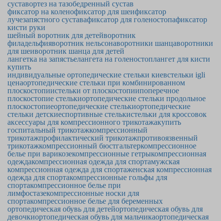
сустав
ортез на тазобедренный сустав
фиксатор на колено
фиксатор для шеи
фиксатор
лучезапястного сустава
фиксатор для голеностопа
фиксатор
кисти руки
шейный воротник для детей
воротник
филадельфия
воротник нельсона
воротники шанца
воротники
для шеи
воротник шанца для детей
лангетка на запястье
лангета на голеностоп
лангет для кисти
купить
индивидуальные ортопедические стельки киев
стельки igli
цена
ортопедические стельки при комбинированном
плоскостопии
стельки от плоскостопии
поперечное
плоскостопие стельки
ортопедические стельки продольное
плоскостопие
ортопедические стельки
ортопедические
стельки детские
спортивные стельки
стельки для кроссовок
аксессуары для компрессионного трикотажа
купить
госпитальный трикотаж
компрессионный
трикотаж
профилактический трикотаж
противоязвенный
трикотаж
компрессионный бюстгальтер
компрессионное
белье при варикозе
компрессионные гетры
компрессионная
одежда
компрессионная одежда для спорта
мужская
компрессионная одежда для спорта
женская компрессионная
одежда для спорта
компрессионные гольфы для
спорта
компрессионное белье при
лимфостазе
компрессионные носки для
спорта
компрессионное белье для беременных
ортопедическая обувь для детей
ортопедическая обувь для
девочки
ортопедическая обувь для мальчика
ортопедическая