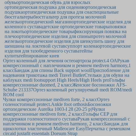
обувь
ортопедическая обувь для взрослых
ортопедическая подушка для сидения
ортопедическая
подушка
ортопедическая подушка для сна
специальные
бюстгальтеры
бюстгальтер для протеза молочной
железы
ортопедический магазин
ортопедические изделия для
коленного сустава
детские ортопедические товары
повязки
на локоть
ортопедические товары
фиксирующая повязка на
плечо
ортопедические изделия для спины
протез молочной
железы
ортопедические изделия для шеи
купить шину для
шеи
шина на локтевой сустав
суппорт колена
ортопедические
изделия для тазобедренного сустава
тейпы
купить
тейпирование киев
Ортез коленный для лечения остеоартроза protect.4 ОА
Рукав
компрессионный с наплечником и ремнем mediven harmony,1
класс
Бандаж для спины Back support wool
Приспобление для
надевания трикотажа medi Travel Butler
Стельки для обуви на
каблуках medi footsupport High Heels/High Heels pro
Гольфы
компрессионные duomed, 2 класс
Женские босоножки AFS-
Schuhe 213337
Ортез коленный регулируемый medi ROM/medi
ROM cool
Чулки компрессионные mediven forte, 2 класс
Ортез
голеностопный protect.Ankle foot orthosis
Босоножки
ортопедические Aurelka 1003-I 28 (20-25 р)
Чулки
компрессионные mediven forte, 2 класс
Гольфы CEP для
поддержки голеностопного сустава
Рукав компрессионный с
наплечником и ремнем mediven harmony, 2 класс
Бандаж для
щиколотки эластичный Malleocare Easy
Перчатка с ремешком
circaid juxtafit essentials Dorsum Strap