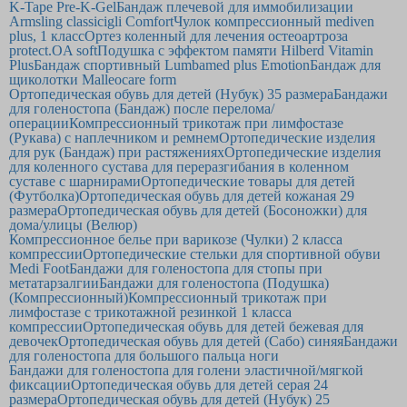
K-Tape Pre-K-Gel
Бандаж плечевой для иммобилизации
Armsling classic
igli Comfort
Чулок компрессионный mediven
plus, 1 класс
Ортез коленный для лечения остеоартроза
protect.OA soft
Подушка с эффектом памяти Hilberd Vitamin
Plus
Бандаж спортивный Lumbamed plus Emotion
Бандаж для
щиколотки Malleocare form
Ортопедическая обувь для детей (Нубук) 35 размера
Бандажи
для голеностопа (Бандаж) после перелома/
операции
Компрессионный трикотаж при лимфостазе
(Рукава) с наплечником и ремнем
Ортопедические изделия
для рук (Бандаж) при растяжениях
Ортопедические изделия
для коленного сустава для переразгибания в коленном
суставе с шарнирами
Ортопедические товары для детей
(Футболка)
Ортопедическая обувь для детей кожаная 29
размера
Ортопедическая обувь для детей (Босоножки) для
дома/улицы (Велюр)
Компрессионное белье при варикозе (Чулки) 2 класса
компрессии
Ортопедические стельки для спортивной обуви
Medi Foot
Бандажи для голеностопа для стопы при
метатарзалгии
Бандажи для голеностопа (Подушка)
(Компрессионный)
Компрессионный трикотаж при
лимфостазе с трикотажной резинкой 1 класса
компрессии
Ортопедическая обувь для детей бежевая для
девочек
Ортопедическая обувь для детей (Сабо) синяя
Бандажи
для голеностопа для большого пальца ноги
Бандажи для голеностопа для голени эластичной/мягкой
фиксации
Ортопедическая обувь для детей серая 24
размера
Ортопедическая обувь для детей (Нубук) 25