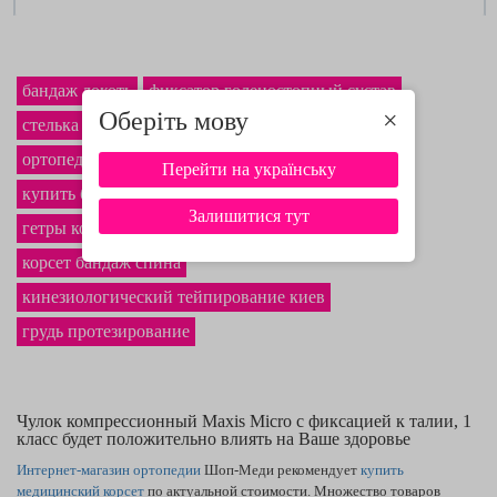
бандаж локоть
фиксатор голеностопный сустав
Оберіть мову
×
стелька плоскостопие цена
ортопедический корректор осанка
Перейти на українську
купить бюстгальтер компрессионный
Залишитися тут
гетры компрессионный спортивный
корсет бандаж спина
кинезиологический тейпирование киев
грудь протезирование
Чулок компрессионный Maxis Micro с фиксацией к талии, 1
класс будет положительно влиять на Ваше здоровье
Интернет-магазин ортопедии
Шоп-Меди рекомендует
купить
медицинский корсет
по актуальной стоимости. Множество товаров