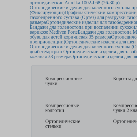
ортопедические Aurelka 1002-I 68 (26-30 р)
Ортопедические изделия для коленного сустава п
(Фиксирующий)
Профилактический компрессионн
тазобедренного сустава (Ортез) для разгрузки таз
размера
Ортопедические изделия для тазобедренно
Бандажи для голеностопа при воспалении сухожи
варикозе Mediven Forte
Бандажи для голеностопа M
обувь для детей коричневая 35 размера
Ортопедичес
проприоцепции)
Ортопедические изделия для шеи
Ортопедические изделия для коленного сустава (О
диабете/артрите
Ортопедические изделия для тазо
кожаная 33 размера
Ортопедические изделия для ш
Компрессионные
Корсеты дл
чулки
Компрессионые
Компресси
колготки
чулки 2 кл
Ортопедические
Ортопедиче
стельки