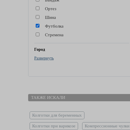
Бандаж
Ортез
Шина
Футболка
Стремена
Город
Развернуть
Киев
Одесса
Днепр
Харьков
Запорожье
ТАКЖЕ ИСКАЛИ
Львов
Колготки для беременных
Колготки при варикозе
Компрессионные чулки