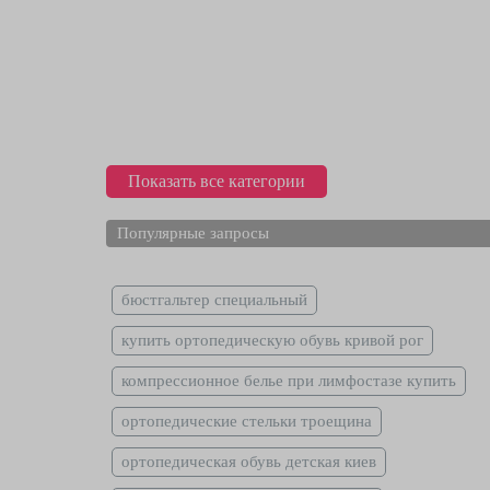
Показать все категории
Популярные запросы
бюстгальтер специальный
купить ортопедическую обувь кривой рог
компрессионное белье при лимфостазе купить
ортопедические стельки троещина
ортопедическая обувь детская киев