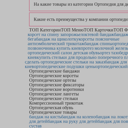
На какие товары из категории Ортопедия для д
Какие есть преимущества у компании ортопеди
ТОП Категории
ТОП Меню
ТОП Карточки
ТОП Ф
корсет на спину запорожье
локтевой бандаж
бандаж
бега
бандаж на щиколотку
корсеты поясничные
антиэмболический трикотаж
бандаж спины
ортопед
позвоночника купить киев
протез молочной желез
ортопедический салон детская обувь
ортез тазобед
киев
купить стельки для продольно поперечного п
сделать ортопедические стельки на заказ
бандаж для
киев
ортопедические подушки цены
ортопедический
Ортопедические бандажи
Ортопедические корсеты
Ортопедические ортезы
Ортопедические фиксаторы
Ортопедические воротники
Ортопедические лангеты
Ортопедические стельки
Компрессионный трикотаж
Ортопедическая обувь
Ортопедические товары
бандаж на кисть
бандаж на колено
бандаж на локот
для детей
бандаж на руку для детей
бандаж для по
сустав