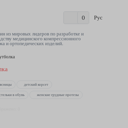
0
Рус
ин из мировых лидеров по разработке и
дству медицинского компрессионного
жа и ортопедических изделий.
Футболка
лка
оясницы
детский корсет
стельки в обувь
женские грудные протезы
бражено: 0