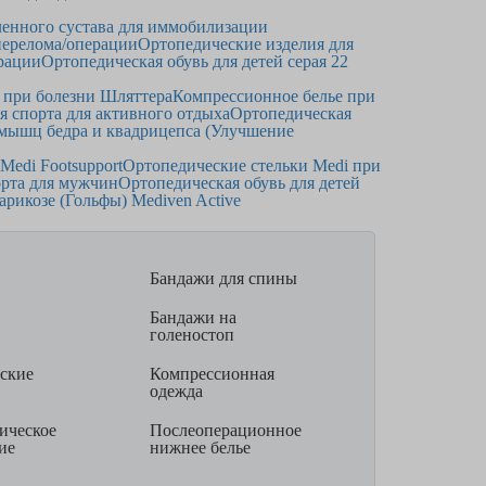
ленного сустава для иммобилизации
перелома/операции
Ортопедические изделия для
ерации
Ортопедическая обувь для детей серая 22
а при болезни Шляттера
Компрессионное белье при
 спорта для активного отдыха
Ортопедическая
х мышц бедра и квадрицепса (Улучшение
Medi Footsupport
Ортопедические стельки Medi при
орта для мужчин
Ортопедическая обувь для детей
рикозе (Гольфы) Mediven Active
Бандажи для спины
Бандажи на
голеностоп
ские
Компрессионная
одежда
ическое
Послеоперационное
ие
нижнее белье