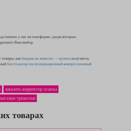
дставлено у нас на платформе, среди которых
дрешить Ваш выбор.
 товары, как
бандаж на запястье — купить
получится,
нный
бюстгальтер послеоперационный компрессионный
а
заказать корректор осанка
магазин трикотаж
их товарах