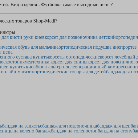
етей: Вид изделия - Футболка самые выгодные цены?
ческих товаров Shop-Medi?
ильтры
 для кисти руки киев
корсет для позвоночника детский
ортопедич
ическая обувь для мальчика
ортопедическая подушка днепр
ортез
ы цена
ренного сустава купить
корсеты ортопедические
корсет лечебный 
лоскостопия
медтехника корсет для спины
корсет для поясничного
 шеи купить киев
бюстгальтер послеоперационный компрессион
 онлайн магазин
ортопедические товары для детей
бандаж для по
ь
бандаж на запястье
бандаж для позвоночника
бандаж для шеи
бан
ясницы
на колено бандаж
бандаж на голеностоп
бандаж на стопу
ба