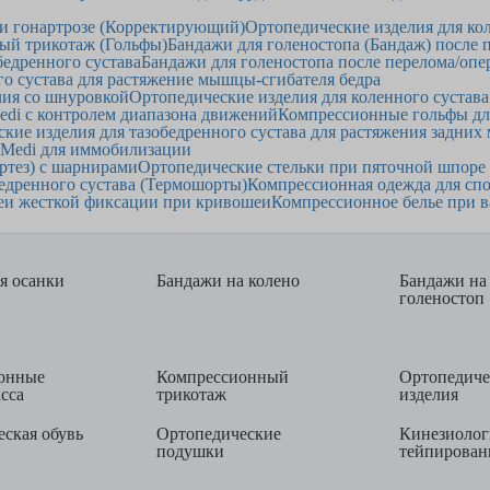
ри гонартрозе (Корректирующий)
Ортопедические изделия для ко
ый трикотаж (Гольфы)
Бандажи для голеностопа (Бандаж) после 
обедренного сустава
Бандажи для голеностопа после перелома/оп
го сустава для растяжение мышцы-сгибателя бедра
лия со шнуровкой
Ортопедические изделия для коленного сустав
edi с контролем диапазона движений
Компрессионные гольфы для
кие изделия для тазобедренного сустава для растяжения задни
 Medi для иммобилизации
ртез) с шарнирами
Ортопедические стельки при пяточной шпоре 
бедренного сустава (Термошорты)
Компрессионная одежда для сп
еи жесткой фиксации при кривошеи
Компрессионное белье при ва
я осанки
Бандажи на колено
Бандажи на
голеностоп
онные
Компрессионный
Ортопедиче
асса
трикотаж
изделия
ская обувь
Ортопедические
Кинезиолог
подушки
тейпирован