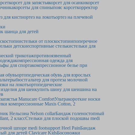
рсет
корсет для запястья
корсет для осанки
корсет
очника
корсеты для спины
пояс корсет
корректор
ез для кисти
ортез на локоть
ортез на плечевой
уки
к шанца для детей
оскостопии
стельки от плоскостопии
поперечное
ельки детские
спортивные стельки
стельки для
ческий трикотаж
противоязвенный
 одежда
компрессионная одежда для
ьфы для спорта
компрессионное белье при
ая обувь
ортопедическая обувь для взрослых
альтеры
бюстгальтер для протеза молочной
язки на локоть
ортопедические
 изделия для шеи
купить шину для шеи
шина на
ев
запястья Manucare Comfort
Ультракороткие носки
лки компрессионные Maxis Cotton, 2
ник Нельсона Nelson collar
Бандаж голеностопный
ant, 2 класс
Стельки для плоской подошвы medi
очной шпоре medi footsupport Heel Pain
Бандаж
й для детей Clavicare Kids
Босоножки