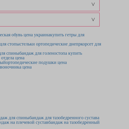
еская обувь цена украина
купить гетры для
 для стопы
стельки ортопедические днепр
корсет для
для спины
бандаж для голеностопа купить
 отдела цена
ный
ортопедические подушки цена
звоночника цена
даж для спины
бандаж для тазобедренного сустава
ндаж на плечевой сустав
бандаж на тазобедренный