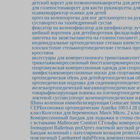
детский корсет для позвоночника
корсеты для дет
для голеностопа
корсет для кисти руки
корсеты для
осанки
корректор осанки для детей
ортез на колено
ортезы для ног детские
ортез на ру
сустав
ортез на тазобедренный сустав
фиксатор на колено
фиксатор для шеи
фиксатор лу
шейный воротник для детей
воротник филадельф
лангетка на запястье
лангета на голеностоп
лангет
индивидуальные ортопедические стельки киев
сте
плоскостопие стельки
ортопедические стельки пр
кроссовок
аксессуары для компрессионного трикотажа
купит
трикотаж
компрессионный бюстгальтер
компрессио
спорта
мужская компрессионная одежда для спорт
лимфостазе
компрессионные носки для спорта
ком
ортопедическая обувь для детей
ортопедическая об
ортопедическая подушка для сидения
ортопедичес
железы
ортопедический магазин
ортопедические и
товары
фиксирующая повязка на плечо
ортопедиче
локтевой сустав
суппорт колена
ортопедические из
Шина коленная иммобилизирующая Genucare immob
CEP
Босоножки ортопедические Aurelka 1003-I 28 (
класс
Колготки для беременных Maxis Micro, 2 кла
Компрессионный бандаж для лодыжки и стопы circai
с вставками Malleocare Comfort C
Гольфы компресси
footsupport Ballerinas pro
Ортез локтевой жесткий pr
Бандаж коленный с пателлярным кольцом protect.
поясничный Lumbamed stabil
Чулок компрессионный