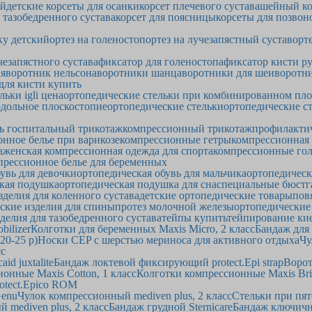
ей
детские корсеты для осанки
корсет плечевого сустава
шейный ко
 тазобедренного сустава
корсет для поясницы
корсеты для позвон
ку детский
ортез на голеностоп
ортез на лучезапястный сустав
орт
чезапястного сустава
фиксатор для голеностопа
фиксатор кисти р
ия
воротник нельсона
воротники шанца
воротники для шеи
воротни
 для кисти купить
льки igli цена
ортопедические стельки при комбинированном пл
одольное плоскостопие
ортопедические стельки
ортопедические ст
ь госпитальный трикотаж
компрессионный трикотаж
профилакти
нное белье при варикозе
компрессионные гетры
компрессионная
а
женская компрессионная одежда для спорта
компрессионные гол
прессионное белье для беременных
увь для девочки
ортопедическая обувь для мальчика
ортопедическ
кая подушка
ортопедическая подушка для сна
специальные бюстг
зделия для коленного сустава
детские ортопедические товары
пов
ские изделия для спины
протез молочной железы
ортопедические
делия для тазобедренного сустава
тейпы купить
тейпирование ки
ilizer
Колготки для беременных Maxis Micro, 2 класс
Бандаж для 
20-25 р)
Носки CEP с шерстью мериноса для активного отдыха
Чу
сс
d juxtalite
Бандаж локтевой фиксирующий protect.Epi strap
Ворот
онные Maxis Cotton, 1 класс
Колготки компрессионные Maxis Brill
otect.Epico ROM
Genu
Чулок компрессионный mediven plus, 2 класс
Стельки при пят
 mediven plus, 2 класс
Бандаж грудной Sternicare
Бандаж ключичны