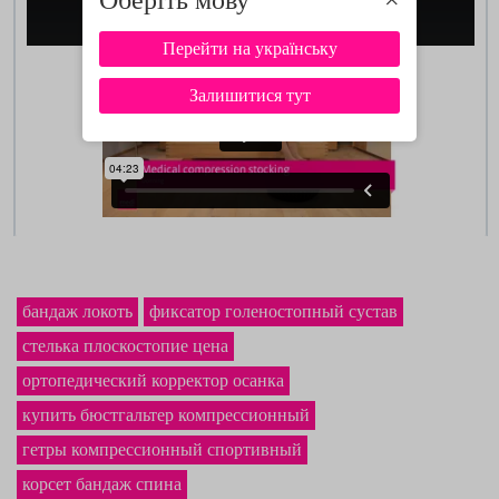
Перейти на українську
Залишитися тут
бандаж локоть
фиксатор голеностопный сустав
стелька плоскостопие цена
ортопедический корректор осанка
купить бюстгальтер компрессионный
гетры компрессионный спортивный
корсет бандаж спина