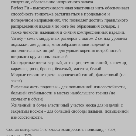
следствие, образованию неприятного запаха.
Perfect Fit - высокотехнологичная эластичная нить обеспечивает
способность трикотажа растягиваться в продольном и
поперечном направлениях, что позволяет достичь правильного
распределения изделия по ноге без образования складок, а
также легкости надевания и снятия компрессионных изделий.
Variety - семь стандартных размеров с шагом 2 см над уровнем
лодыжки, две длины, многообразие видов изделий и
дополнительных опций - для удовлетворения потребностей
широкого круга пользователей.
Стандартные цвета: черный, антрацит, темно-синий, кашемир,
карамель, розэ, бронза, бежевый, магента, белый.
Модные сезонные цвета: королевский синий, фиолетовый (на
заказ).
Рифленая часть подошвы - для повышенной износостойкости,
большей стабильности в местах наибольшего трения (не
скользит в обуви).
Усиленный и более эластичный участок носка для изделий с
закрытым носком - для большей свободы пальцев, повышенной
износостойкости.
Состав материала 1-го класса компрессии: полиамид - 75%,
эластан - 25%.