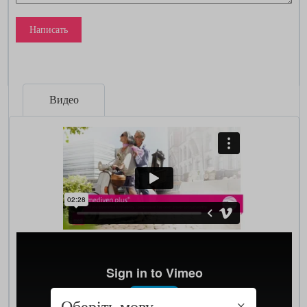
Написать
Видео
Оберіть мову
×