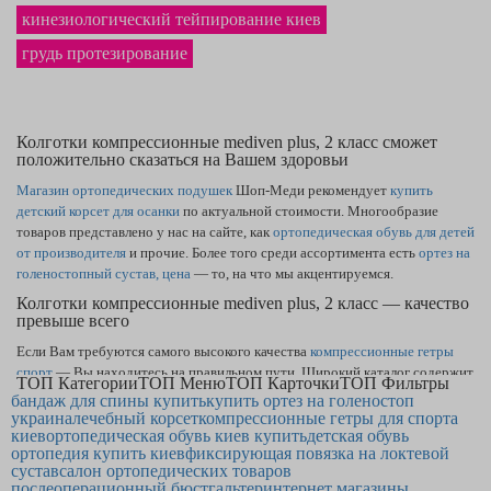
кинезиологический тейпирование киев
грудь протезирование
Колготки компрессионные mediven plus, 2 класс сможет
положительно сказаться на Вашем здоровьи
Магазин ортопедических подушек
Шоп-Меди рекомендует
купить
детский корсет для осанки
по актуальной стоимости. Многообразие
товаров представлено у нас на сайте, как
ортопедическая обувь для детей
от производителя
и прочие. Более того среди ассортимента есть
ортез на
голеностопный сустав, цена
— то, на что мы акцентируемся.
Колготки компрессионные mediven plus, 2 класс — качество
превыше всего
Если Вам требуются самого высокого качества
компрессионные гетры
спорт
— Вы находитесь на правильном пути. Широкий каталог содержит
ТОП Категории
ТОП Меню
ТОП Карточки
ТОП Фильтры
товары, как
мужское компрессионное белье для спорта — купить
бандаж для спины купить
купить ортез на голеностоп
сможете, заказав обратную связь. В нашем магазине наиболее выгодная
украина
лечебный корсет
компрессионные гетры для спорта
киев
на рынке
ортопедическая обувь киев купить
цена фиксатора лучезапястного сустава
детская обувь
в Одессе и по
ортопедия купить киев
фиксирующая повязка на локтевой
остальным регионам. Надёжный
протез груди
однозначно станет
сустав
салон ортопедических товаров
покупкой, о которой Вы не пожалеете.
послеоперационный бюстгальтер
интернет магазины