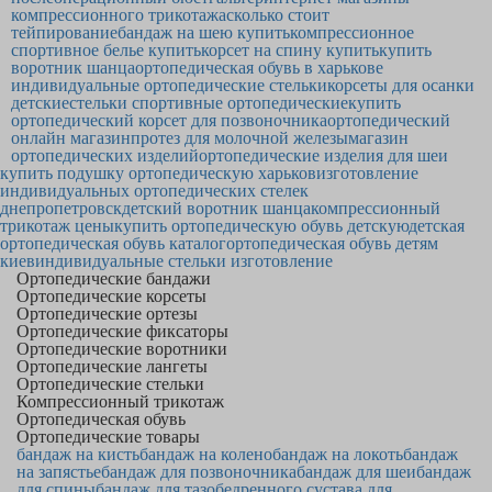
компрессионного трикотажа
сколько стоит
тейпирование
бандаж на шею купить
компрессионное
спортивное белье купить
корсет на спину купить
купить
воротник шанца
ортопедическая обувь в харькове
индивидуальные ортопедические стельки
корсеты для осанки
детские
стельки спортивные ортопедические
купить
ортопедический корсет для позвоночника
ортопедический
онлайн магазин
протез для молочной железы
магазин
ортопедических изделий
ортопедические изделия для шеи
купить подушку ортопедическую харьков
изготовление
индивидуальных ортопедических стелек
днепропетровск
детский воротник шанца
компрессионный
трикотаж цены
купить ортопедическую обувь детскую
детская
ортопедическая обувь каталог
ортопедическая обувь детям
киев
индивидуальные стельки изготовление
Ортопедические бандажи
Ортопедические корсеты
Ортопедические ортезы
Ортопедические фиксаторы
Ортопедические воротники
Ортопедические лангеты
Ортопедические стельки
Компрессионный трикотаж
Ортопедическая обувь
Ортопедические товары
бандаж на кисть
бандаж на колено
бандаж на локоть
бандаж
на запястье
бандаж для позвоночника
бандаж для шеи
бандаж
для спины
бандаж для тазобедренного сустава для