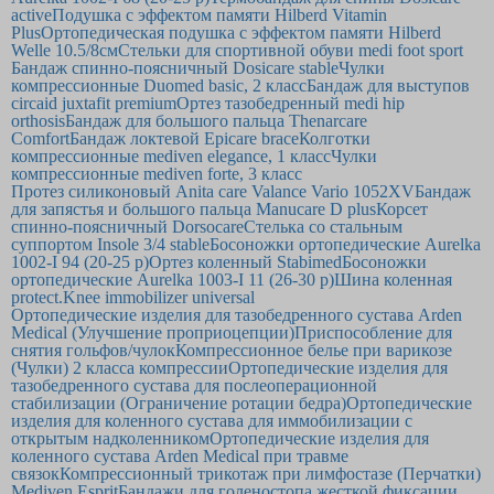
active
Подушка с эффектом памяти Hilberd Vitamin
Plus
Ортопедическая подушка с эффектом памяти Hilberd
Welle 10.5/8см
Стельки для спортивной обуви medi foot sport
Бандаж спинно-поясничный Dosicare stable
Чулки
компрессионные Duomed basic, 2 класс
Бандаж для выступов
circaid juxtafit premium
Ортез тазобедренный medi hip
orthosis
Бандаж для большого пальца Thenarcare
Comfort
Бандаж локтевой Epicare brace
Колготки
компрессионные mediven elegance, 1 класс
Чулки
компрессионные mediven forte, 3 класс
Протез силиконовый Anita care Valance Vario 1052XV
Бандаж
для запястья и большого пальца Manucare D plus
Корсет
спинно-поясничный Dorsocare
Стелька со стальным
суппортом Insole 3/4 stable
Босоножки ортопедические Aurelka
1002-I 94 (20-25 р)
Ортез коленный Stabimed
Босоножки
ортопедические Aurelka 1003-I 11 (26-30 р)
Шина коленная
protect.Knee immobilizer universal
Ортопедические изделия для тазобедренного сустава Arden
Medical (Улучшение проприоцепции)
Приспособление для
снятия гольфов/чулок
Компрессионное белье при варикозе
(Чулки) 2 класса компрессии
Ортопедические изделия для
тазобедренного сустава для послеоперационной
стабилизации (Ограничение ротации бедра)
Ортопедические
изделия для коленного сустава для иммобилизации с
открытым надколенником
Ортопедические изделия для
коленного сустава Arden Medical при травме
связок
Компрессионный трикотаж при лимфостазе (Перчатки)
Mediven Esprit
Бандажи для голеностопа жесткой фиксации