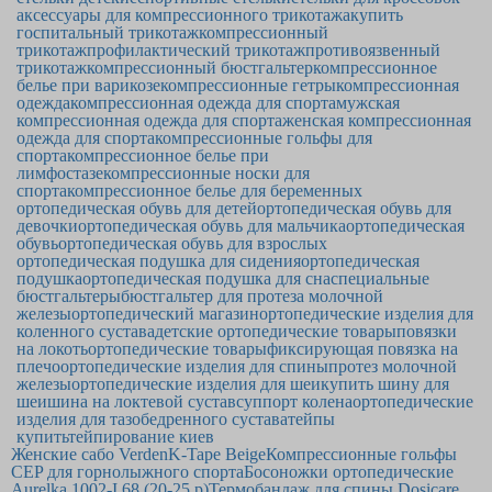
аксессуары для компрессионного трикотажа
купить
госпитальный трикотаж
компрессионный
трикотаж
профилактический трикотаж
противоязвенный
трикотаж
компрессионный бюстгальтер
компрессионное
белье при варикозе
компрессионные гетры
компрессионная
одежда
компрессионная одежда для спорта
мужская
компрессионная одежда для спорта
женская компрессионная
одежда для спорта
компрессионные гольфы для
спорта
компрессионное белье при
лимфостазе
компрессионные носки для
спорта
компрессионное белье для беременных
ортопедическая обувь для детей
ортопедическая обувь для
девочки
ортопедическая обувь для мальчика
ортопедическая
обувь
ортопедическая обувь для взрослых
ортопедическая подушка для сидения
ортопедическая
подушка
ортопедическая подушка для сна
специальные
бюстгальтеры
бюстгальтер для протеза молочной
железы
ортопедический магазин
ортопедические изделия для
коленного сустава
детские ортопедические товары
повязки
на локоть
ортопедические товары
фиксирующая повязка на
плечо
ортопедические изделия для спины
протез молочной
железы
ортопедические изделия для шеи
купить шину для
шеи
шина на локтевой сустав
суппорт колена
ортопедические
изделия для тазобедренного сустава
тейпы
купить
тейпирование киев
Женские сабо Verden
K-Tape Beige
Компрессионные гольфы
CEP для горнолыжного спорта
Босоножки ортопедические
Aurelka 1002-I 68 (20-25 р)
Термобандаж для спины Dosicare