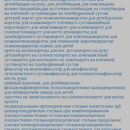
детей
бандаж на руку для детей
бандаж для поясницы
на
колено бандаж
бандаж на голеностоп
бандаж на стопу
бандаж
на плечевой сустав
бандаж на тазобедренный сустав
детский корсет для позвоночника
корсеты для детей
детские
корсеты для осанки
корсет плечевого сустава
шейный
корсет
корсет для запястья
корсет для осанки
корсет для
голеностопа
корсет для кисти руки
корсеты для
тазобедренного сустава
корсет для поясницы
корсеты для
позвоночника
корсеты для спины
пояс корсет
корректор
осанки
корректор осанки для детей
ортез на колено
ортезы для ног детские
ортез на руку
детский
ортез на голеностоп
ортез на лучезапястный
сустав
ортез для кисти
ортез на локоть
ортез на плечевой
сустав
ортез на тазобедренный сустав
фиксатор на колено
фиксатор для шеи
фиксатор
лучезапястного сустава
фиксатор для голеностопа
фиксатор
кисти руки
шейный воротник для детей
воротник
филадельфия
воротник нельсона
воротники шанца
воротники
для шеи
воротник шанца для детей
лангетка на запястье
лангета на голеностоп
лангет для кисти
купить
индивидуальные ортопедические стельки киев
стельки igli
цена
ортопедические стельки при комбинированном
плоскостопии
стельки от плоскостопии
поперечное
плоскостопие стельки
ортопедические стельки продольное
плоскостопие
ортопедические стельки
ортопедические
стельки детские
спортивные стельки
стельки для кроссовок