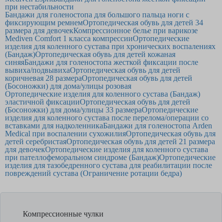
при нестабильности
Бандажи для голеностопа для большого пальца ноги с
фиксирующим ремнем
Ортопедическая обувь для детей 34
размера для девочек
Компрессионное белье при варикозе
Mediven Comfort 1 класса компрессии
Ортопедические
изделия для коленного сустава при хронических воспалениях
(Бандаж)
Ортопедическая обувь для детей кожаная
синяя
Бандажи для голеностопа жесткой фиксации после
вывиха/подвывиха
Ортопедическая обувь для детей
коричневая 28 размера
Ортопедическая обувь для детей
(Босоножки) для дома/улицы розовая
Ортопедические изделия для коленного сустава (Бандаж)
эластичной фиксации
Ортопедическая обувь для детей
(Босоножки) для дома/улицы 33 размера
Ортопедические
изделия для коленного сустава после перелома/операции со
вставками для надколенника
Бандажи для голеностопа Arden
Medical при воспалении сухожилия
Ортопедическая обувь для
детей серебристая
Ортопедическая обувь для детей 21 размера
для девочек
Ортопедические изделия для коленного сустава
при пателлофеморальном синдроме (Бандаж)
Ортопедические
изделия для тазобедренного сустава для реабилитации после
повреждений сустава (Ограничение ротации бедра)
Компрессионные чулки