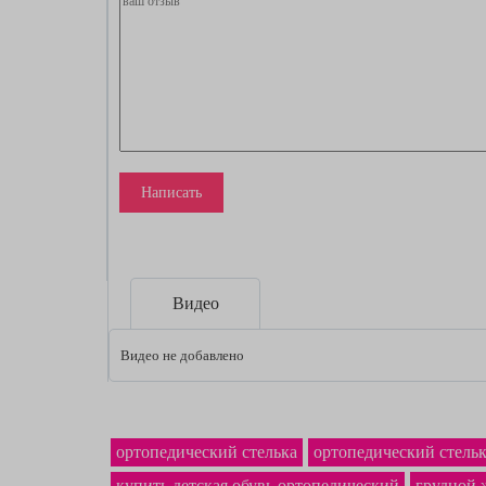
Написать
Видео
Видео не добавлено
ортопедический стелька
ортопедический стельк
купить детская обувь ортопедический
грудной 