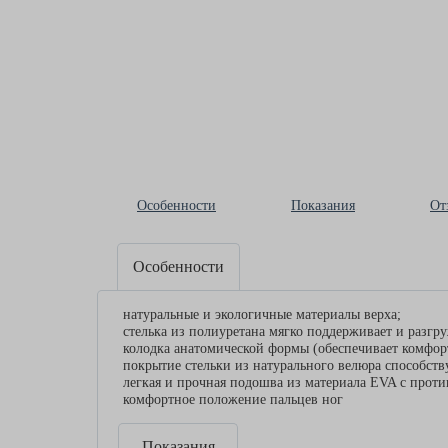
Особенности
Показания
От
Особенности
натуральные и экологичные материалы верха;
стелька из полиуретана мягко поддерживает и разгр
колодка анатомической формы (обеспечивает комфорт
покрытие стельки из натурального велюра способст
легкая и прочная подошва из материала EVA с прот
комфортное положение пальцев ног
Показания