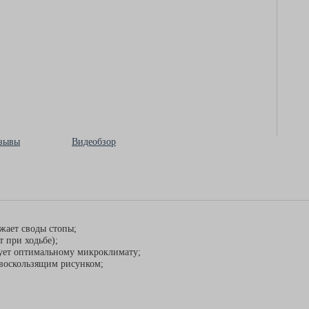
зывы
Видеобзор
ужает своды стопы;
 при ходьбе);
вует оптимальному микроклимату;
ивоскользящим рисунком;