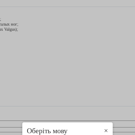
;
талых ног;
x Valgus);
Оберіть мову
×