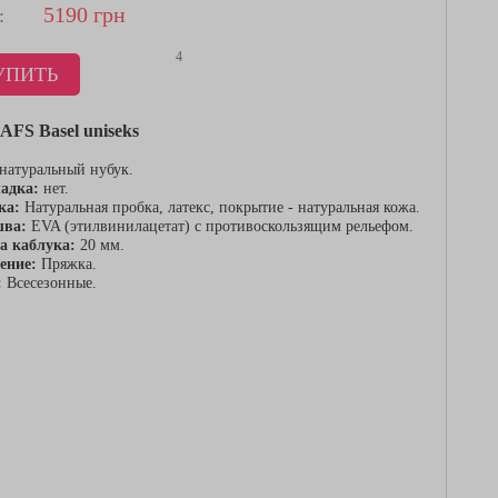
5190
грн
:
4
УПИТЬ
AFS Basel uniseks
натуральный нубук.
адка:
нет.
ка:
Натуральная пробка, латекс, покрытие - натуральная кожа.
шва:
EVA (этилвинилацетат) с противоскользящим рельефом.
а каблука:
20 мм.
ение:
Пряжка.
:
Всесезонные.