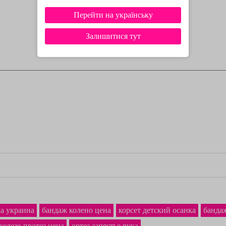
Перейти на українську
Залишитися тут
а украина
бандаж колено цена
корсет детский осанка
банда
железо протез цена
ортез запястье рука