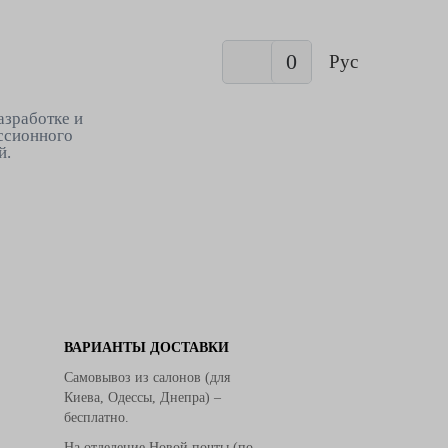
0
Рус
азработке и
ссионного
й.
ВАРИАНТЫ ДОСТАВКИ
Самовывоз из салонов (для
Киева, Одессы, Днепра) –
бесплатно.
На отделение Новой почты (по