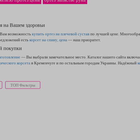
ся на Вашем здоровьи
 Вам возможность
купить ортез на плечевой сустав
по лучшей цене. Многообраз
редложений есть
корсет на спину, цена
— наш приоритет.
ей покупки
зготовление
— Вы выбрали замечательное место. Каталог нашего сайта включа
ического корсета
в Кременчуге и по остальным городам Украины. Надёжный
к
ТОП Фильтры