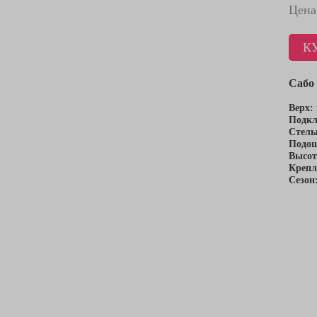
Цена
К
Cабо 
Верх:
Подкл
Стель
Подо
Высот
Крепл
Сезон