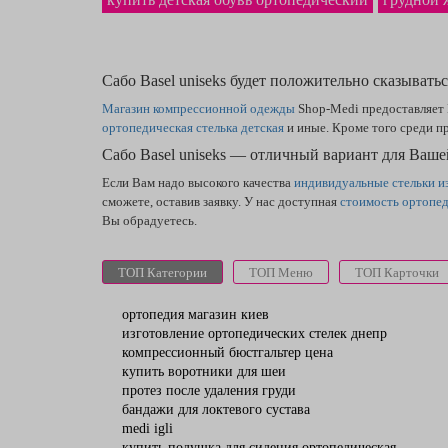
Сабо Basel uniseks будет положительно сказывать
Магазин компрессионной одежды
Shop-Medi предоставляет
ортопедическая стелька детская
и иные. Кроме того среди п
Сабо Basel uniseks — отличный вариант для Ваш
Если Вам надо высокого качества
индивидуальные стельки и
сможете, оставив заявку. У нас доступная
стоимость ортопед
Вы обрадуетесь.
ТОП Категории
ТОП Меню
ТОП Карточки
ортопедия магазин киев
изготовление ортопедических стелек днепр
компрессионный бюстгальтер цена
купить воротники для шеи
протез после удаления груди
бандажи для локтевого сустава
medi igli
купить подушка для сидения ортопедическая