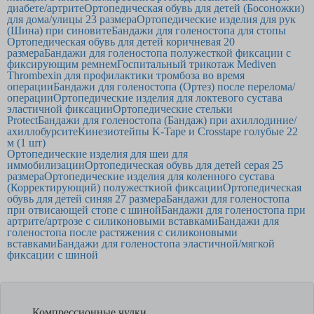
диабете/артрите
Ортопедическая обувь для детей (Босоножки)
для дома/улицы 23 размера
Ортопедические изделия для рук
(Шина) при синовите
Бандажи для голеностопа для стопы
Ортопедическая обувь для детей коричневая 20
размера
Бандажи для голеностопа полужесткой фиксации с
фиксирующим ремнем
Госпитальный трикотаж Mediven
Thrombexin для профилактики тромбоза во время
операции
Бандажи для голеностопа (Ортез) после перелома/
операции
Ортопедические изделия для локтевого сустава
эластичной фиксации
Ортопедические стельки
Protect
Бандажи для голеностопа (Бандаж) при ахиллодиние/
ахиллобурсите
Кинезиотейпы K-Tape и Crosstape голубые 22
м (1 шт)
Ортопедические изделия для шеи для
иммобилизации
Ортопедическая обувь для детей серая 25
размера
Ортопедические изделия для коленного сустава
(Корректирующий) полужесткиой фиксации
Ортопедическая
обувь для детей синяя 27 размера
Бандажи для голеностопа
при отвисающей стопе с шиной
Бандажи для голеностопа при
артрите/артрозе с силиконовыми вставками
Бандажи для
голеностопа после растяжения с силиконовыми
вставками
Бандажи для голеностопа эластичной/мягкой
фиксации с шиной
Компрессионные чулки