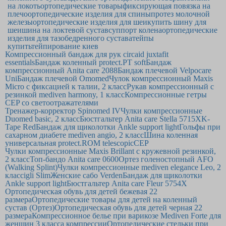
на локоть
ортопедические товары
фиксирующая повязка на
плечо
ортопедические изделия для спины
протез молочной
железы
ортопедические изделия для шеи
купить шину для
шеи
шина на локтевой сустав
суппорт колена
ортопедические
изделия для тазобедренного сустава
тейпы
купить
тейпирование киев
Компрессионный бандаж для рук circaid juxtafit
essentials
Бандаж коленный protect.PT soft
Бандаж
компрессионный Anita care 2088
Бандаж плечевой Velpocare
Uni
Бандаж плечевой Omomed
Чулок компрессионный Maxis
Micro с фиксацией к талии, 2 класс
Рукав компрессионный c
резинкой mediven harmony, 1 класс
Компрессионные гетры
CEP со светоотражателями
Тренажер-корректор Spinomed IV
Чулки компрессионные
Duomed basic, 2 класс
Бюстгальтер Anita care Stella 5715Х
K-
Tape Red
Бандаж для щиколотки Ankle support light
Гольфы при
сахарном диабете mediven angio, 2 класс
Шина коленная
универсальная protect.ROM telescopic
CEP
Чулки компрессионные Maxis Brillant с кружевной резинкой,
2 класс
Топ-бандо Anita care 0600
Ортез голеностопный AFO
(Walking Splint)
Чулки компрессионные mediven elegance Leo, 2
класс
igli Slim
Женские сабо Verden
Бандаж для щиколотки
Ankle support light
Бюстгальтер Anita care Fleur 5754Х
Ортопедическая обувь для детей бежевая 22
размера
Ортопедические товары для детей на коленный
сустав (Ортез)
Ортопедическая обувь для детей черная 22
размера
Компрессионное белье при варикозе Mediven Forte для
женщин 3 класса компрессии
Ортопедические стельки при