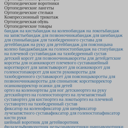
Ортопедические воротники
Ортопедические лангеты
Ортопедические стельки
Компрессионный трикотаж
Ортопедическая обувь
Ортопедические товары
бандаж на кисть
бандаж на колено
бандаж на локоть
бандаж
на запястье
бандаж для позвоночника
бандаж для шеи
бандаж
для спины
бандаж для тазобедренного сустава для
детей
бандаж на руку для детей
бандаж для поясницы
на
колено бандаж
бандаж на голеностоп
бандаж на стопу
бандаж
на плечевой сустав
бандаж на тазобедренный сустав
детский корсет для позвоночника
корсеты для детей
детские
корсеты для осанки
корсет плечевого сустава
шейный
корсет
корсет для запястья
корсет для осанки
корсет для
голеностопа
корсет для кисти руки
корсеты для
тазобедренного сустава
корсет для поясницы
корсеты для
позвоночника
корсеты для спины
пояс корсет
корректор
осанки
корректор осанки для детей
ортез на колено
ортезы для ног детские
ортез на руку
детский
ортез на голеностоп
ортез на лучезапястный
сустав
ортез для кисти
ортез на локоть
ортез на плечевой
сустав
ортез на тазобедренный сустав
фиксатор на колено
фиксатор для шеи
фиксатор
лучезапястного сустава
фиксатор для голеностопа
фиксатор
кисти руки
шейный воротник для детей
воротник
филадельфия
воротник нельсона
воротники шанца
воротники