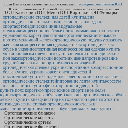
Если Вам нужны самого высокого качества
ортопедические стельки IGLI
— Вы на нужном пути. Большой каталог нашего сайта включает товары,
ТОП Категории
ТОП Меню
ТОП Карточки
ТОП Фильтры
как
ортопедическая стелька — купить
сможете, добавив товар в корзину.
ортопедические стельки для детей купить
цена
В нашем интернет-магазине самая выгодная
цена протеза молочной
ортопедические стельки
компрессионная одежда для
спорта
железы
в Лисичанске и по другим регионам Украины. Надёжный
ортопедические индивидуальные
корсет
стельки
компрессионное белье после маммопластики купить
осанки
будет продуктом, которым Вы обрадуетесь.
украина
пояс корсет для спины ортопедический
стоимость
протеза молочной железы
ортопедическую подушку заказать
женская компрессионная одежда
детская ортопедическая
обувь в украине
спортивная компрессионная одежда купить
украина
повязка плечевого сустава
стельки ортопедические
под заказ
ортопедический воротник шанца
протезирование
грудной железы
салон ортопедических изделий
ортопедическая стелька украина
спортивное компрессионное
белье купить украина
корсет ортопедический
поясничный
купить бандаж для голеностопного сустава
киев
ортопедические стельки
тейпирование лента купить
корсеты
для поясницы купить
фиксатор осанки для детей
купить пояс корсет
компрессионное спортивное белье
купить
ортопедическая обувь детская киев
ортопедическая обувь
детская купить киев
фиксатор на голеностоп цена
изготовить
ортопедические стельки
ортопедические стельки
хмельницкий
ортопедическая обувь для мальчиков купить
Ортопедические бандажи
Ортопедические корсеты
Ортопедические ортезы
Ортопедические фиксаторы