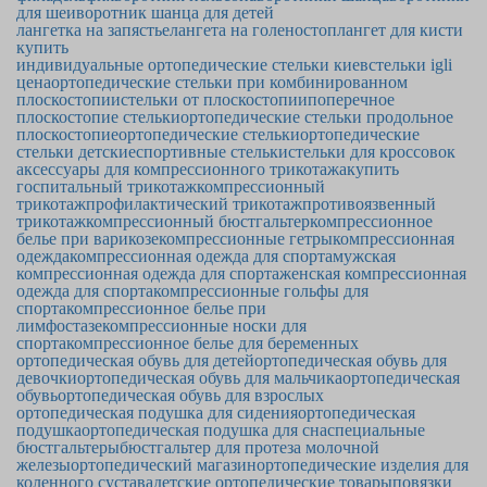
для шеи
воротник шанца для детей
лангетка на запястье
лангета на голеностоп
лангет для кисти
купить
индивидуальные ортопедические стельки киев
стельки igli
цена
ортопедические стельки при комбинированном
плоскостопии
стельки от плоскостопии
поперечное
плоскостопие стельки
ортопедические стельки продольное
плоскостопие
ортопедические стельки
ортопедические
стельки детские
спортивные стельки
стельки для кроссовок
аксессуары для компрессионного трикотажа
купить
госпитальный трикотаж
компрессионный
трикотаж
профилактический трикотаж
противоязвенный
трикотаж
компрессионный бюстгальтер
компрессионное
белье при варикозе
компрессионные гетры
компрессионная
одежда
компрессионная одежда для спорта
мужская
компрессионная одежда для спорта
женская компрессионная
одежда для спорта
компрессионные гольфы для
спорта
компрессионное белье при
лимфостазе
компрессионные носки для
спорта
компрессионное белье для беременных
ортопедическая обувь для детей
ортопедическая обувь для
девочки
ортопедическая обувь для мальчика
ортопедическая
обувь
ортопедическая обувь для взрослых
ортопедическая подушка для сидения
ортопедическая
подушка
ортопедическая подушка для сна
специальные
бюстгальтеры
бюстгальтер для протеза молочной
железы
ортопедический магазин
ортопедические изделия для
коленного сустава
детские ортопедические товары
повязки