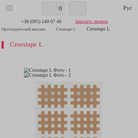
0
Рус
+38 (095) 149 07 49
Заказать звонок
Crosstape L
Ортопедический магазин
Crosstape L
Crosstape L