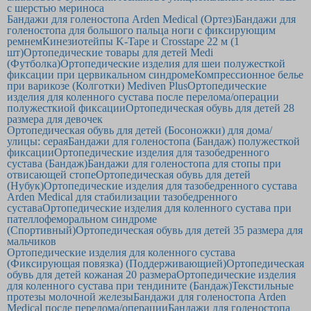
с шерстью мериноса
Бандажи для голеностопа Arden Medical (Ортез)
Бандажи для
голеностопа для большого пальца ноги с фиксирующим
ремнем
Кинезиотейпы K-Tape и Crosstape 22 м (1
шт)
Ортопедические товары для детей Medi
(Футболка)
Ортопедические изделия для шеи полужесткой
фиксации при цервикальном синдроме
Компрессионное белье
при варикозе (Колготки) Mediven Plus
Ортопедические
изделия для коленного сустава после перелома/операции
полужесткиой фиксации
Ортопедическая обувь для детей 28
размера для девочек
Ортопедическая обувь для детей (Босоножки) для дома/
улицы: серая
Бандажи для голеностопа (Бандаж) полужесткой
фиксации
Ортопедические изделия для тазобедренного
сустава (Бандаж)
Бандажи для голеностопа для стопы при
отвисающей стопе
Ортопедическая обувь для детей
(Нубук)
Ортопедические изделия для тазобедренного сустава
Arden Medical для стабилизации тазобедренного
сустава
Ортопедические изделия для коленного сустава при
пателлофеморальном синдроме
(Спортивный)
Ортопедическая обувь для детей 35 размера для
мальчиков
Ортопедические изделия для коленного сустава
(Фиксирующая повязка) (Поддерживающией)
Ортопедическая
обувь для детей кожаная 20 размера
Ортопедические изделия
для коленного сустава при тендините (Бандаж)
Текстильные
протезы молочной железы
Бандажи для голеностопа Arden
Medical после перелома/операции
Бандажи для голеностопа