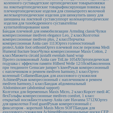
коленного сустава
детские ортопедические товары
повязки
на локоть
ортопедические товары
фиксирующая повязка на
плечо
ортопедические изделия для спины
протез молочной
железы
ортопедические изделия для шеи
купить шину для
шеи
шина на локтевой сустав
суппорт колена
ортопедические
изделия для тазобедренного сустава
тейпы
купить
тейпирование киев
Бандаж плечевой для иммобилизации Armsling classic
Чулки
компрессионные mediven elegance Leo, 2 класс
Колготки
компрессионные mediven plus, 2 класс
Перчатка
компрессионная Anita care 1113
Ортез голеностопный
protect.Ankle foot orthosis
Ортез плечевой после перелома Medi
Humeral fracture brace
Чулки компрессионные Maxis Cotton, 2
класс
Манжета circaid juxtafit esentials hand wrap
Протез силиконовый Anita care TriLite 1054X
Ортопедическая
подушка с эффектом памяти Hilberd Welle 12/10см
Наколенник
при тендините Genucare jumper’s knee
Рукав компрессионный
с наплечником и ремнем mediven harmony,1 класс
Ортез
коленный Collamed
Бандаж для ахиллового сухожилия
Achimed
Рукав компрессионный с наплечником и ремнем
mediven harmony,1 класс
Бандаж абдоминальный
Abdominocare (abdominal support)
Колготки для беременных Maxis Micro, 2 класс
Корсет medi 4C
flex
Гольфы компрессионные mediven comfort, 1 класс
открытый носок
Бюстгальтер Anita care Havanna 5712Х
Ортез
для щиколотки Food guard
Рукав компрессионный с
фиксатором - короткий Maxis Micro SOFT
Бандаж для
ахиллового сухожилия Achimed
Функциональные носки CEP