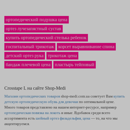
ортопедический подушка цена
ортез лучезапястный сустав
купить ортопедический стелька ребенок
госпитальный трикотаж
корсет выравнивание спина
детский ортез рука
трикотаж цена
бандаж плечевой цена
пластырь тейповый
Crosstape L на сайте Shop-Medi
Магазин ортопедических товаров
shop-medi.com.ua советует Вам
купить
детскую ортопедическую обувь для девочки
по оптимальной цене.
Много товаров представлено на нашем интернет-ресурсе, например
ортопедическая повязка на локоть
и иные. Вдобавок среди всего
ассортимента есть
шейный ортез филадельфия, цена
— то, на что мы
акцентируемся.