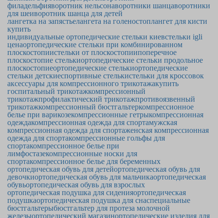
филадельфия
воротник нельсона
воротники шанца
воротники
для шеи
воротник шанца для детей
лангетка на запястье
лангета на голеностоп
лангет для кисти
купить
индивидуальные ортопедические стельки киев
стельки igli
цена
ортопедические стельки при комбинированном
плоскостопии
стельки от плоскостопии
поперечное
плоскостопие стельки
ортопедические стельки продольное
плоскостопие
ортопедические стельки
ортопедические
стельки детские
спортивные стельки
стельки для кроссовок
аксессуары для компрессионного трикотажа
купить
госпитальный трикотаж
компрессионный
трикотаж
профилактический трикотаж
противоязвенный
трикотаж
компрессионный бюстгальтер
компрессионное
белье при варикозе
компрессионные гетры
компрессионная
одежда
компрессионная одежда для спорта
мужская
компрессионная одежда для спорта
женская компрессионная
одежда для спорта
компрессионные гольфы для
спорта
компрессионное белье при
лимфостазе
компрессионные носки для
спорта
компрессионное белье для беременных
ортопедическая обувь для детей
ортопедическая обувь для
девочки
ортопедическая обувь для мальчика
ортопедическая
обувь
ортопедическая обувь для взрослых
ортопедическая подушка для сидения
ортопедическая
подушка
ортопедическая подушка для сна
специальные
бюстгальтеры
бюстгальтер для протеза молочной
железы
ортопедический магазин
ортопедические изделия для