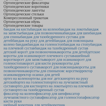
Ортопедические фиксаторы
Ортопедические воротники
Ортопедические лангеты
Ортопедические стельки
Компрессионный трикотаж
Ортопедическая обувь
Ортопедические товары
бандаж на кисть
бандаж на колено
бандаж на локоть
бандаж
на запястье
бандаж для позвоночника
бандаж для шеи
бандаж
для спины
бандаж для тазобедренного сустава для
детей
бандаж на руку для детей
бандаж для поясницы
на
колено бандаж
бандаж на голеностоп
бандаж на стопу
бандаж
на плечевой сустав
бандаж на тазобедренный сустав
детский корсет для позвоночника
корсеты для детей
детские
корсеты для осанки
корсет плечевого сустава
шейный
корсет
корсет для запястья
корсет для осанки
корсет для
голеностопа
корсет для кисти руки
корсеты для
тазобедренного сустава
корсет для поясницы
корсеты для
позвоночника
корсеты для спины
пояс корсет
корректор
осанки
корректор осанки для детей
ортез на колено
ортезы для ног детские
ортез на руку
детский
ортез на голеностоп
ортез на лучезапястный
сустав
ортез для кисти
ортез на локоть
ортез на плечевой
сустав
ортез на тазобедренный сустав
фиксатор на колено
фиксатор для шеи
фиксатор
лучезапястного сустава
фиксатор для голеностопа
фиксатор
кисти руки
шейный воротник для детей
воротник