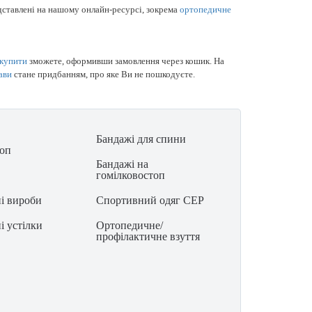
едставлені на нашому онлайн-ресурсі, зокрема
ортопедичне
 купити
зможете, оформивши замовлення через кошик. На
ави
стане придбанням, про яке Ви не пошкодуєте.
Бандажі для спини
топ
Бандажі на
гомілковостоп
і вироби
Спортивний одяг CEP
і устілки
Ортопедичне/
профілактичне взуття