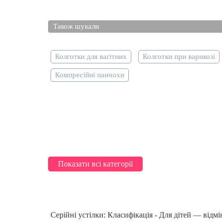
Харків
Запоріжжя
Також шукали
Львів
Колготки для вагітних
Колготки при варикозі
Компресійні панчохи
Показати всі категорії
Серійні устілки: Класифікація - Для дітей — відм