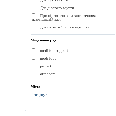
Для чуттєвих стоп
Для ділового взуття
При підвищених навантаженнях/
надлишковій вазі
Для балеток/плоскої підошви
Модельний ряд
medi footsupport
medi foot
protect
orthocare
Місто
Розгорнути
Київ
Одеса
Дніпро