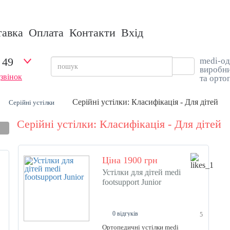
тавка
Оплата
Контакти
Вхід
 49
medi-од
виробни
звінок
та орто
Серійні устілки: Класифікація - Для дітей
Серійні устілки
Серійні устілки: Класифікація - Для дітей
Ціна 1900 грн
Устілки для дітей medi
footsupport Junior
0 відгуків
5
Ортопедичні устілки medi