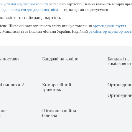
и устілки від плоскостопості
за гарною вартістю. Велика кількість товарів пр
педичне взуття для дорослих, ціна
— те, на що ми акцентуємося.
на якість та найкраща вартість
сце. Широкий каталог нашого сайту вміщує товари, як
ортопедичне взуття —
у Миколаєві та за іншими містами України. Надійний
реклінатор коректор пост
я постави
Бандажі на коліно
Бандажі на
гомілковос
і панчохи 2
Компресійний
Ортопедичн
трикотаж
Ортопедичн
ічне
Післяопераційна
я
білизна