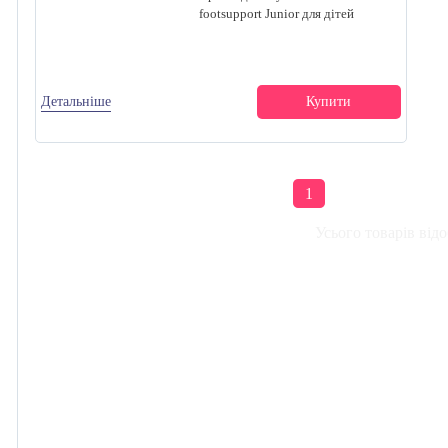
footsupport Junior для дітей
Детальніше
Купити
1
Усього товарів від