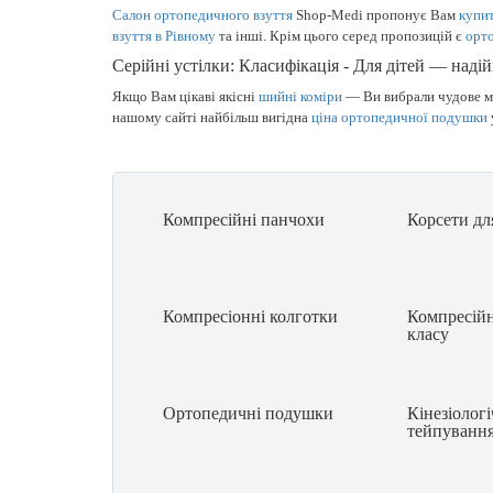
Салон ортопедичного взуття
Shop-Medi пропонує Вам
купит
взуття в Рівному
та інші. Крім цього серед пропозицій є
орто
Серійні устілки: Класифікація - Для дітей — надій
Якщо Вам цікаві якісні
шийні коміри
— Ви вибрали чудове мі
нашому сайті найбільш вигідна
ціна ортопедичної подушки
Компресійні панчохи
Корсети дл
Компресіонні колготки
Компресійн
класу
Ортопедичні подушки
Кінезіолог
тейпуванн