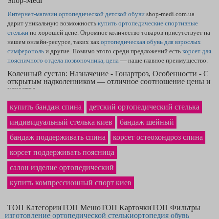
Shop-Medi
Интернет-магазин ортопедической детской обуви
shop-medi.com.ua
дарит уникальную возможность
купить ортопедические спортивные
стельки
по хорошей цене. Огромное количество товаров присутствует на
нашем онлайн-ресурсе, таких как
ортопедическая обувь для взрослых
симферополь
и другие. Помимо этого среди предложений есть
корсет для
поясничного отдела позвоночника, цена
— наше главное преимущество.
Коленный сустав: Назначение - Гонартроз, Особенности - С
открытым надколенником — отличное соотношение цены и
качества
Если Вам необходимы высококачественные
бандажи на локтевой сустав
купить бандаж спина
детский ортопедический стелька
— Вы на правильном пути. Широкий каталог сайта охватывает товары,
как
индивидуальный стелька киев
компрессионные гольфы cep — купить
бандаж шейный
сможете, оставив заказ. В
нашем магазине ортопедических товаров самая низкая на рынке
цена на
бандаж поддерживать спина
корсет остеохондроз спина
ортопедическую подушку
в Никополе и по другим городам Украины.
Хороший
бюстгальтер с карманом для протеза
точно станет
корсет поддерживать поясница
приобретением, которым Вы будете рады.
салон изделие ортопедический
купить компрессионный спорт киев
ТОП Категории
ТОП Меню
ТОП Карточки
ТОП Фильтры
изготовление ортопедической стельки
ортопедия обувь