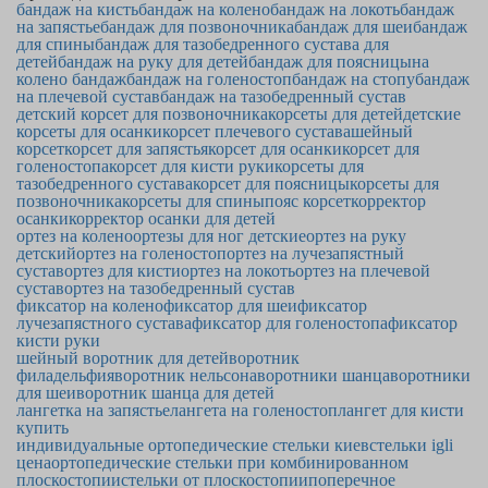
бандаж на кисть
бандаж на колено
бандаж на локоть
бандаж
на запястье
бандаж для позвоночника
бандаж для шеи
бандаж
для спины
бандаж для тазобедренного сустава для
детей
бандаж на руку для детей
бандаж для поясницы
на
колено бандаж
бандаж на голеностоп
бандаж на стопу
бандаж
на плечевой сустав
бандаж на тазобедренный сустав
детский корсет для позвоночника
корсеты для детей
детские
корсеты для осанки
корсет плечевого сустава
шейный
корсет
корсет для запястья
корсет для осанки
корсет для
голеностопа
корсет для кисти руки
корсеты для
тазобедренного сустава
корсет для поясницы
корсеты для
позвоночника
корсеты для спины
пояс корсет
корректор
осанки
корректор осанки для детей
ортез на колено
ортезы для ног детские
ортез на руку
детский
ортез на голеностоп
ортез на лучезапястный
сустав
ортез для кисти
ортез на локоть
ортез на плечевой
сустав
ортез на тазобедренный сустав
фиксатор на колено
фиксатор для шеи
фиксатор
лучезапястного сустава
фиксатор для голеностопа
фиксатор
кисти руки
шейный воротник для детей
воротник
филадельфия
воротник нельсона
воротники шанца
воротники
для шеи
воротник шанца для детей
лангетка на запястье
лангета на голеностоп
лангет для кисти
купить
индивидуальные ортопедические стельки киев
стельки igli
цена
ортопедические стельки при комбинированном
плоскостопии
стельки от плоскостопии
поперечное