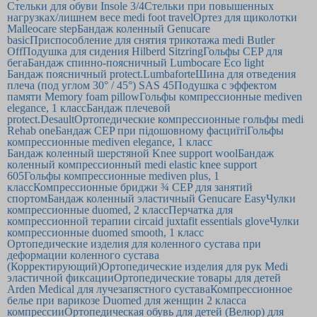
Стельки для обуви Insole 3/4
Стельки при повышенных
нагрузках/лишнем весе medi foot travel
Ортез для щиколотки
Malleocare step
Бандаж коленный Genucare
basic
Приспособление для снятия трикотажа medi Butler
Off
Подушка для сидения Hilberd Sitzring
Гольфы CEP для
бега
Бандаж спинно-поясничный Lumbocare Eco light
Бандаж поясничный protect.Lumbaforte
Шина для отведения
плеча (под углом 30° / 45°) SAS 45
Подушка с эффектом
памяти Memory foam pillow
Гольфы компрессионные mediven
elegance, 1 класс
Бандаж плечевой
protect.Desault
Ортопедические компрессионные гольфы medi
Rehab one
Бандаж CEP при підошовному фасциїті
Гольфы
компрессионные mediven elegance, 1 класс
Бандаж коленный шерстяной Knee support wool
Бандаж
коленный компрессионный medi elastic knee support
605
Гольфы компрессионные mediven plus, 1
класс
Компрессионные бриджи ¾ CEP для занятий
спортом
Бандаж коленный эластичный Genucare Easy
Чулки
компрессионные duomed, 2 класс
Перчатка для
компрессионной терапии circaid juxtafit essentials glove
Чулки
компрессионные duomed smooth, 1 класс
Ортопедические изделия для коленного сустава при
деформации коленного сустава
(Корректирующий)
Ортопедические изделия для рук Medi
эластичной фиксации
Ортопедические товары для детей
Arden Medical для лучезапястного сустава
Компрессионное
белье при варикозе Duomed для женщин 2 класса
компрессии
Ортопедическая обувь для детей (Велюр) для