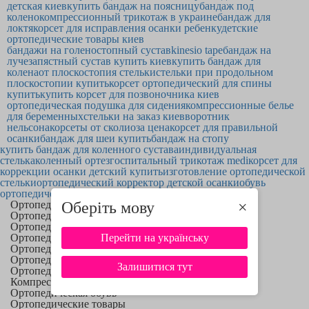
детская киев
купить бандаж на поясницу
бандаж под
колено
компрессионный трикотаж в украине
бандаж для
локтя
корсет для исправления осанки ребенку
детские
ортопедические товары киев
бандажи на голеностопный сустав
kinesio tape
бандаж на
лучезапястный сустав купить киев
купить бандаж для
колена
от плоскостопия стельки
стельки при продольном
плоскостопии купить
корсет ортопедический для спины
купить
купить корсет для позвоночника киев
ортопедическая подушка для сидения
компрессионные белье
для беременных
стельки на заказ киев
воротник
нельсона
корсеты от сколиоза цена
корсет для правильной
осанки
бандаж для шеи купить
бандаж на стопу
купить бандаж для коленного сустава
индивидуальная
стелька
коленный ортез
госпитальный трикотаж medi
корсет для
коррекции осанки детский купить
изготовление ортопедической
стельки
ортопедический корректор детской осанки
обувь
ортопедическая днепр
Ортопедические бандажи
Оберіть мову
×
Ортопедические корсеты
Ортопедические ортезы
Ортопедические фиксаторы
Перейти на українську
Ортопедические воротники
Ортопедические лангеты
Залишитися тут
Ортопедические стельки
Компрессионный трикотаж
Ортопедическая обувь
Ортопедические товары