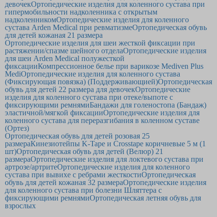
девочек
Ортопедические изделия для коленного сустава при
гипермобильности надколенника с открытым
надколенником
Ортопедические изделия для коленного
сустава Arden Medical при ревматизме
Ортопедическая обувь
для детей кожаная 21 размера
Ортопедические изделия для шеи жесткой фиксации при
растяжении/спазме шейного отдела
Ортопедические изделия
для шеи Arden Medical полужесткой
фиксации
Компрессионное белье при варикозе Mediven Plus
Medi
Ортопедические изделия для коленного сустава
(Фиксирующая повязка) (Поддерживающией)
Ортопедическая
обувь для детей 22 размера для девочек
Ортопедические
изделия для коленного сустава при отеке/выпоте с
фиксирующими ремнями
Бандажи для голеностопа (Бандаж)
эластичной/мягкой фиксации
Ортопедические изделия для
коленного сустава для переразгибания в коленном суставе
(Ортез)
Ортопедическая обувь для детей розовая 25
размера
Кинезиотейпы K-Tape и Crosstape коричневые 5 м (1
шт)
Ортопедическая обувь для детей (Велюр) 21
размера
Ортопедические изделия для локтевого сустава при
артрозе/артрите
Ортопедические изделия для коленного
сустава при вывихе с ребрами жесткости
Ортопедическая
обувь для детей кожаная 32 размера
Ортопедические изделия
для коленного сустава при болезни Шляттера с
фиксирующими ремнями
Ортопедическая летняя обувь для
взрослых