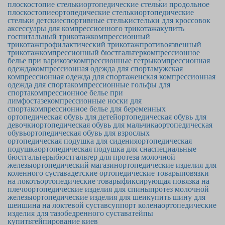
плоскостопие стельки
ортопедические стельки продольное
плоскостопие
ортопедические стельки
ортопедические
стельки детские
спортивные стельки
стельки для кроссовок
аксессуары для компрессионного трикотажа
купить
госпитальный трикотаж
компрессионный
трикотаж
профилактический трикотаж
противоязвенный
трикотаж
компрессионный бюстгальтер
компрессионное
белье при варикозе
компрессионные гетры
компрессионная
одежда
компрессионная одежда для спорта
мужская
компрессионная одежда для спорта
женская компрессионная
одежда для спорта
компрессионные гольфы для
спорта
компрессионное белье при
лимфостазе
компрессионные носки для
спорта
компрессионное белье для беременных
ортопедическая обувь для детей
ортопедическая обувь для
девочки
ортопедическая обувь для мальчика
ортопедическая
обувь
ортопедическая обувь для взрослых
ортопедическая подушка для сидения
ортопедическая
подушка
ортопедическая подушка для сна
специальные
бюстгальтеры
бюстгальтер для протеза молочной
железы
ортопедический магазин
ортопедические изделия для
коленного сустава
детские ортопедические товары
повязки
на локоть
ортопедические товары
фиксирующая повязка на
плечо
ортопедические изделия для спины
протез молочной
железы
ортопедические изделия для шеи
купить шину для
шеи
шина на локтевой сустав
суппорт колена
ортопедические
изделия для тазобедренного сустава
тейпы
купить
тейпирование киев