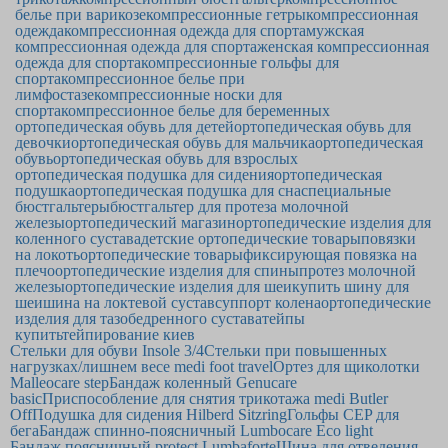
белье при варикозе
компрессионные гетры
компрессионная
одежда
компрессионная одежда для спорта
мужская
компрессионная одежда для спорта
женская компрессионная
одежда для спорта
компрессионные гольфы для
спорта
компрессионное белье при
лимфостазе
компрессионные носки для
спорта
компрессионное белье для беременных
ортопедическая обувь для детей
ортопедическая обувь для
девочки
ортопедическая обувь для мальчика
ортопедическая
обувь
ортопедическая обувь для взрослых
ортопедическая подушка для сидения
ортопедическая
подушка
ортопедическая подушка для сна
специальные
бюстгальтеры
бюстгальтер для протеза молочной
железы
ортопедический магазин
ортопедические изделия для
коленного сустава
детские ортопедические товары
повязки
на локоть
ортопедические товары
фиксирующая повязка на
плечо
ортопедические изделия для спины
протез молочной
железы
ортопедические изделия для шеи
купить шину для
шеи
шина на локтевой сустав
суппорт колена
ортопедические
изделия для тазобедренного сустава
тейпы
купить
тейпирование киев
Стельки для обуви Insole 3/4
Стельки при повышенных
нагрузках/лишнем весе medi foot travel
Ортез для щиколотки
Malleocare step
Бандаж коленный Genucare
basic
Приспособление для снятия трикотажа medi Butler
Off
Подушка для сидения Hilberd Sitzring
Гольфы CEP для
бега
Бандаж спинно-поясничный Lumbocare Eco light
Бандаж поясничный protect.Lumbaforte
Шина для отведения