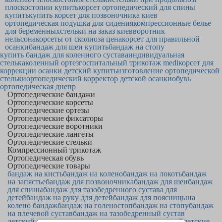
плоскостопии купить
корсет ортопедический для спины
купить
купить корсет для позвоночника киев
ортопедическая подушка для сидения
компрессионные белье
для беременных
стельки на заказ киев
воротник
нельсона
корсеты от сколиоза цена
корсет для правильной
осанки
бандаж для шеи купить
бандаж на стопу
купить бандаж для коленного сустава
индивидуальная
стелька
коленный ортез
госпитальный трикотаж medi
корсет для
коррекции осанки детский купить
изготовление ортопедической
стельки
ортопедический корректор детской осанки
обувь
ортопедическая днепр
Ортопедические бандажи
Ортопедические корсеты
Ортопедические ортезы
Ортопедические фиксаторы
Ортопедические воротники
Ортопедические лангеты
Ортопедические стельки
Компрессионный трикотаж
Ортопедическая обувь
Ортопедические товары
бандаж на кисть
бандаж на колено
бандаж на локоть
бандаж
на запястье
бандаж для позвоночника
бандаж для шеи
бандаж
для спины
бандаж для тазобедренного сустава для
детей
бандаж на руку для детей
бандаж для поясницы
на
колено бандаж
бандаж на голеностоп
бандаж на стопу
бандаж
на плечевой сустав
бандаж на тазобедренный сустав
детский корсет для позвоночника
корсеты для детей
детские