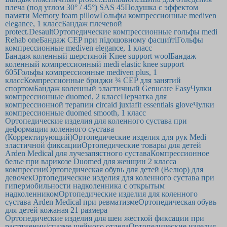
плеча (под углом 30° / 45°) SAS 45
Подушка с эффектом
памяти Memory foam pillow
Гольфы компрессионные mediven
elegance, 1 класс
Бандаж плечевой
protect.Desault
Ортопедические компрессионные гольфы medi
Rehab one
Бандаж CEP при підошовному фасциїті
Гольфы
компрессионные mediven elegance, 1 класс
Бандаж коленный шерстяной Knee support wool
Бандаж
коленный компрессионный medi elastic knee support
605
Гольфы компрессионные mediven plus, 1
класс
Компрессионные бриджи ¾ CEP для занятий
спортом
Бандаж коленный эластичный Genucare Easy
Чулки
компрессионные duomed, 2 класс
Перчатка для
компрессионной терапии circaid juxtafit essentials glove
Чулки
компрессионные duomed smooth, 1 класс
Ортопедические изделия для коленного сустава при
деформации коленного сустава
(Корректирующий)
Ортопедические изделия для рук Medi
эластичной фиксации
Ортопедические товары для детей
Arden Medical для лучезапястного сустава
Компрессионное
белье при варикозе Duomed для женщин 2 класса
компрессии
Ортопедическая обувь для детей (Велюр) для
девочек
Ортопедические изделия для коленного сустава при
гипермобильности надколенника с открытым
надколенником
Ортопедические изделия для коленного
сустава Arden Medical при ревматизме
Ортопедическая обувь
для детей кожаная 21 размера
Ортопедические изделия для шеи жесткой фиксации при
растяжении/спазме шейного отдела
Ортопедические изделия