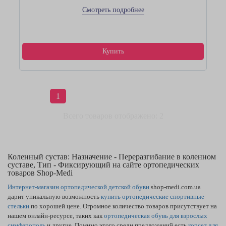
Смотреть подробнее
Купить
1
Всего товаров отображено: 2
Коленный сустав: Назначение - Переразгибание в коленном
суставе, Тип - Фиксирующий на сайте ортопедических
товаров Shop-Medi
Интернет-магазин ортопедической детской обуви
shop-medi.com.ua
дарит уникальную возможность
купить ортопедические спортивные
стельки
по хорошей цене. Огромное количество товаров присутствует на
нашем онлайн-ресурсе, таких как
ортопедическая обувь для взрослых
симферополь
и другие. Помимо этого среди предложений есть
корсет для