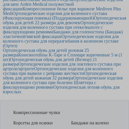
для шеи Arden Medical полужесткой
фиксации
Компрессионное белье при варикозе Mediven Plus
Medi
Ортопедические изделия для коленного сустава
(Фиксирующая повязка) (Поддерживающией)
Ортопедическая
обувь для детей 22 размера для девочек
Ортопедические
изделия для коленного сустава при отеке/выпоте с
фиксирующими ремнями
Бандажи для голеностопа (Бандаж)
эластичной/мягкой фиксации
Ортопедические изделия для
коленного сустава для переразгибания в коленном суставе
(Ортез)
Ортопедическая обувь для детей розовая 25
размера
Кинезиотейпы K-Tape и Crosstape коричневые 5 м (1
шт)
Ортопедическая обувь для детей (Велюр) 21
размера
Ортопедические изделия для локтевого сустава при
артрозе/артрите
Ортопедические изделия для коленного
сустава при вывихе с ребрами жесткости
Ортопедическая
обувь для детей кожаная 32 размера
Ортопедические изделия
для коленного сустава при болезни Шляттера с
фиксирующими ремнями
Ортопедическая летняя обувь для
взрослых
Компрессионные чулки
Корсеты для осанки
Бандажи на колено