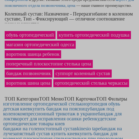
поясничного отдела позвоночника, цена
— наше главное преимущество.
Коленный сустав: Назначение - Переразгибание в коленном
суставе, Тип - Фиксирующий — отличное соотношение
цены и качества
Если Вам необходимы высококачественные
бандажи на локтевой сустав
обувь ортопедический
купить ортопедический подушка
— Вы на правильном пути. Широкий каталог сайта охватывает товары,
как
магазин ортопедический одесса
компрессионные гольфы cep — купить
сможете, оставив заказ. В
нашем магазине ортопедических товаров самая низкая на рынке
цена на
воротник шанца ребенок
ортопедическую подушку
в Никополе и по другим городам Украины.
Хороший
бюстгальтер с карманом для протеза
точно станет
поперечный плоскостопие стелька цена
приобретением, которым Вы будете рады.
бандаж позвоночник
суппорт коленный сустав
воротник шина цена
ортопедический стелька черкассы
ТОП Категории
ТОП Меню
ТОП Карточки
ТОП Фильтры
изготовление ортопедической стельки
ортопедия обувь
детская киев
купить бандаж на поясницу
бандаж под
колено
компрессионный трикотаж в украине
бандаж для
локтя
корсет для исправления осанки ребенку
детские
ортопедические товары киев
бандажи на голеностопный сустав
kinesio tape
бандаж на
лучезапястный сустав купить киев
купить бандаж для
колена
от плоскостопия стельки
стельки при продольном