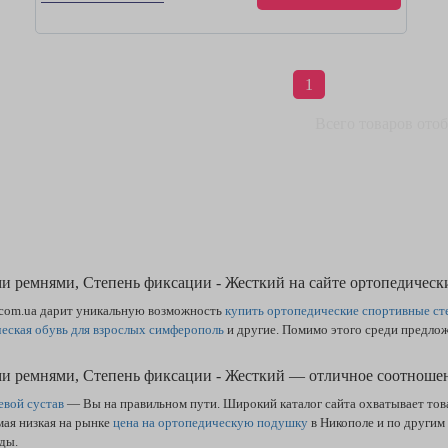
1
Всего товаров ото
 ремнями, Степень фиксации - Жесткий на сайте ортопедическ
com.ua дарит уникальную возможность
купить ортопедические спортивные ст
еская обувь для взрослых симферополь
и другие. Помимо этого среди предло
и ремнями, Степень фиксации - Жесткий — отличное соотношен
евой сустав
— Вы на правильном пути. Широкий каталог сайта охватывает тов
мая низкая на рынке
цена на ортопедическую подушку
в Никополе и по други
ды.