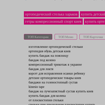
ортопедический стелька харьков
купить детски
гетры компрессионный спорт киев
купить орте
ТОП Категории
ТОП Меню
ТОП Карточки
изготовление ортопедической стельки
ортопедия обувь детская киев
купить бандаж на поясницу
бандаж под колено
компрессионный трикотаж в украине
бандаж для локтя
корсет для исправления осанки ребенку
детские ортопедические товары киев
бандажи на голеностопный сустав
kinesio tape
бандаж на лучезапястный сустав купить киев
купить бандаж для колена
от плоскостопия стельки
стельки при продольном плоскостопии купить