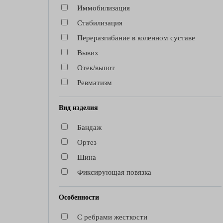
Иммобилизация
Стабилизация
Переразгибание в коленном суставе
Вывих
Отек/выпот
Ревматизм
Вид изделия
Бандаж
Ортез
Шина
Фиксирующая повязка
Особенности
С ребрами жесткости