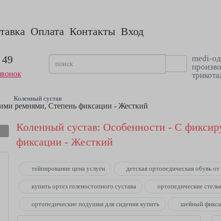
тавка
Оплата
Контакты
Вход
 49
medi-од
произво
звонок
трикота
Коленный сустав
ими ремнями, Степень фиксации - Жесткий
Коленный сустав: Особенности - С фикси
фиксации - Жесткий
тейпирование цена услуги
детская ортопедическая обувь от
купить ортез голеностопного сустава
ортопедические стель
ортопедические подушки для сидения купить
шейный фикса