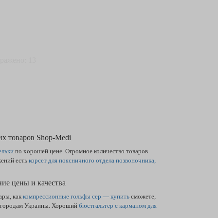
бражено: 13
их товаров Shop-Medi
ельки
по хорошей цене. Огромное количество товаров
жений есть
корсет для поясничного отдела позвоночника,
ие цены и качества
ары, как
компрессионные гольфы cep — купить
сможете,
м городам Украины. Хороший
бюстгальтер с карманом для