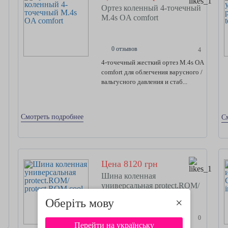
Ортез коленный 4-точечный
M.4s OA comfort
0 отзывов
4
4-точечный жесткий ортез M.4s OA
comfort для облегчения варусного /
вальгусного давления и стаб...
Смотреть подробнее
С
Цена 8120 грн
Шина коленная
универсальная protect.ROM/
protect.ROM cool
Оберіть мову
×
0 отзывов
0
Перейти на українську