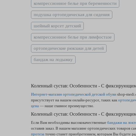
компрессионное белье при беременности
подушка ортопедическая для сидения
шейный корсет детский
компрессионное белье при лимфостазе
ортопедические рюкзаки для детей
бандаж на лодыжку
Коленный сустав: Особенности - С фиксирующими
Интернет-магазин ортопедической детской обуви
shop-medi.
присутствует на нашем онлайн-ресурсе, таких как
ортопедич
цена
— наше главное преимущество.
Коленный сустав: Особенности - С фиксирующим
Если Вам необходимы высококачественные
бандажи на локт
оставив заказ. В нашем магазине ортопедических товаров са
протеза
точно станет приобретением, которым Вы будете ра