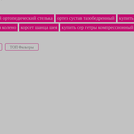
й ортопедический стелька
ортез сустав тазобедренный
купить
з колено
корсет шанца шея
купить cep гетры компрессионный
ТОП Фильтры