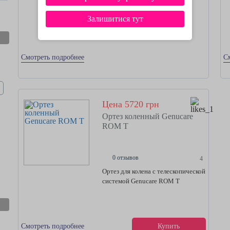
Универсальная коленная шина
protect.ROM/protect.ROM cool
Залишитися тут
Смотреть подробнее
С
Цена 5720 грн
Ортез коленный Genucare
ROM T
0 отзывов
4
Ортез для колена с телескопической
системой Genucare ROM T
Смотреть подробнее
Купить