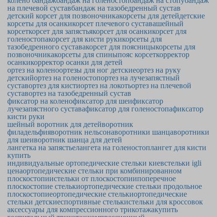
колено бандаж
бандаж на голеностоп
бандаж на стопу
бандаж
на плечевой сустав
бандаж на тазобедренный сустав
детский корсет для позвоночника
корсеты для детей
детские
корсеты для осанки
корсет плечевого сустава
шейный
корсет
корсет для запястья
корсет для осанки
корсет для
голеностопа
корсет для кисти руки
корсеты для
тазобедренного сустава
корсет для поясницы
корсеты для
позвоночника
корсеты для спины
пояс корсет
корректор
осанки
корректор осанки для детей
ортез на колено
ортезы для ног детские
ортез на руку
детский
ортез на голеностоп
ортез на лучезапястный
сустав
ортез для кисти
ортез на локоть
ортез на плечевой
сустав
ортез на тазобедренный сустав
фиксатор на колено
фиксатор для шеи
фиксатор
лучезапястного сустава
фиксатор для голеностопа
фиксатор
кисти руки
шейный воротник для детей
воротник
филадельфия
воротник нельсона
воротники шанца
воротники
для шеи
воротник шанца для детей
лангетка на запястье
лангета на голеностоп
лангет для кисти
купить
индивидуальные ортопедические стельки киев
стельки igli
цена
ортопедические стельки при комбинированном
плоскостопии
стельки от плоскостопии
поперечное
плоскостопие стельки
ортопедические стельки продольное
плоскостопие
ортопедические стельки
ортопедические
стельки детские
спортивные стельки
стельки для кроссовок
аксессуары для компрессионного трикотажа
купить