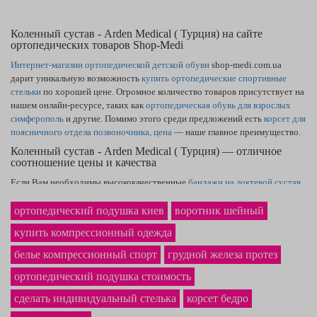
Коленный сустав - Arden Medical ( Турция) на сайте
ортопедических товаров Shop-Medi
Интернет-магазин ортопедической детской обуви
shop-medi.com.ua
дарит уникальную возможность
купить ортопедические спортивные
стельки
по хорошей цене. Огромное количество товаров присутствует на
нашем онлайн-ресурсе, таких как
ортопедическая обувь для взрослых
симферополь
и другие. Помимо этого среди предложений есть
корсет для
поясничного отдела позвоночника, цена
— наше главное преимущество.
Коленный сустав - Arden Medical ( Турция) — отличное
соотношение цены и качества
Если Вам необходимы высококачественные
бандажи на локтевой сустав
— Вы на правильном пути. Широкий каталог сайта охватывает товары,
как
компрессионные гольфы cep — купить
сможете, оставив заказ. В
ортопедический подушка киев
воротник шейный
нашем магазине ортопедических товаров самая низкая на рынке
цена на
купить компрессионный одежда
ортопедическую подушку
в Никополе и по другим городам Украины.
Хороший
бюстгальтер с карманом для протеза
точно станет
белье компрессионный спорт
грудной железа протез
приобретением, которым Вы будете рады.
ортопедический подушка стоимость
сделать индивидуальный стелька
корсет бедро