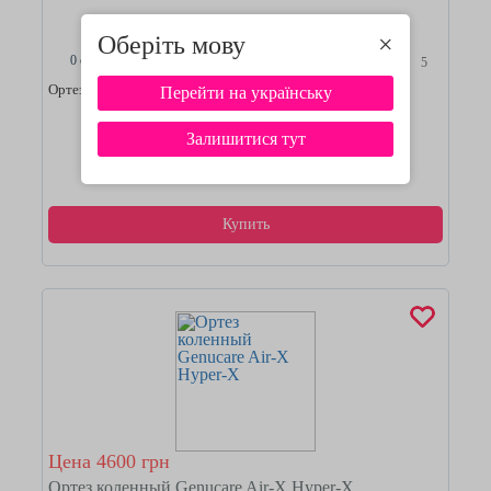
Оберіть мову
×
0 отзывов
5
Ортез для колена Genucare Air-X stable
Перейти на українську
Смотреть подробнее
Залишитися тут
Купить
Цена 4600 грн
Ортез коленный Genucare Air-X Hyper-X