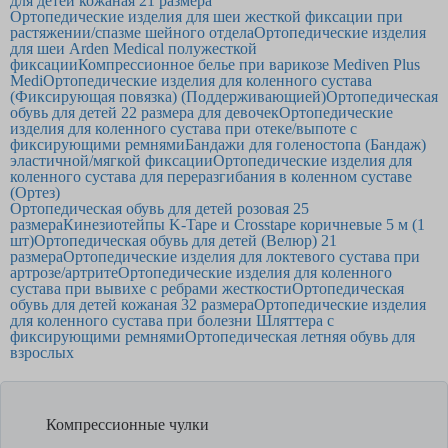
для детей кожаная 21 размера
Ортопедические изделия для шеи жесткой фиксации при
растяжении/спазме шейного отдела
Ортопедические изделия
для шеи Arden Medical полужесткой
фиксации
Компрессионное белье при варикозе Mediven Plus
Medi
Ортопедические изделия для коленного сустава
(Фиксирующая повязка) (Поддерживающией)
Ортопедическая
обувь для детей 22 размера для девочек
Ортопедические
изделия для коленного сустава при отеке/выпоте с
фиксирующими ремнями
Бандажи для голеностопа (Бандаж)
эластичной/мягкой фиксации
Ортопедические изделия для
коленного сустава для переразгибания в коленном суставе
(Ортез)
Ортопедическая обувь для детей розовая 25
размера
Кинезиотейпы K-Tape и Crosstape коричневые 5 м (1
шт)
Ортопедическая обувь для детей (Велюр) 21
размера
Ортопедические изделия для локтевого сустава при
артрозе/артрите
Ортопедические изделия для коленного
сустава при вывихе с ребрами жесткости
Ортопедическая
обувь для детей кожаная 32 размера
Ортопедические изделия
для коленного сустава при болезни Шляттера с
фиксирующими ремнями
Ортопедическая летняя обувь для
взрослых
Компрессионные чулки