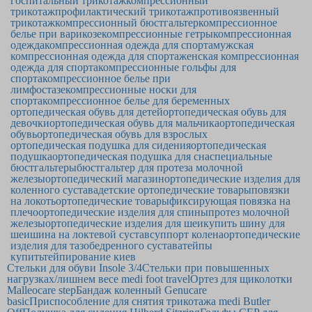
госпитальный трикотаж
компрессионный
трикотаж
профилактический трикотаж
противоязвенный
трикотаж
компрессионный бюстгальтер
компрессионное
белье при варикозе
компрессионные гетры
компрессионная
одежда
компрессионная одежда для спорта
мужская
компрессионная одежда для спорта
женская компрессионная
одежда для спорта
компрессионные гольфы для
спорта
компрессионное белье при
лимфостазе
компрессионные носки для
спорта
компрессионное белье для беременных
ортопедическая обувь для детей
ортопедическая обувь для
девочки
ортопедическая обувь для мальчика
ортопедическая
обувь
ортопедическая обувь для взрослых
ортопедическая подушка для сидения
ортопедическая
подушка
ортопедическая подушка для сна
специальные
бюстгальтеры
бюстгальтер для протеза молочной
железы
ортопедический магазин
ортопедические изделия для
коленного сустава
детские ортопедические товары
повязки
на локоть
ортопедические товары
фиксирующая повязка на
плечо
ортопедические изделия для спины
протез молочной
железы
ортопедические изделия для шеи
купить шину для
шеи
шина на локтевой сустав
суппорт колена
ортопедические
изделия для тазобедренного сустава
тейпы
купить
тейпирование киев
Стельки для обуви Insole 3/4
Стельки при повышенных
нагрузках/лишнем весе medi foot travel
Ортез для щиколотки
Malleocare step
Бандаж коленный Genucare
basic
Приспособление для снятия трикотажа medi Butler