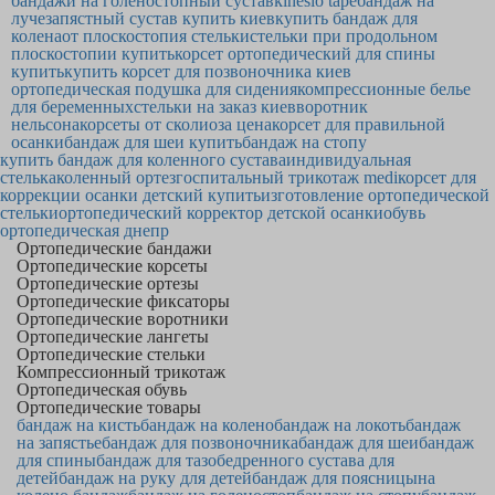
бандажи на голеностопный сустав
kinesio tape
бандаж на
лучезапястный сустав купить киев
купить бандаж для
колена
от плоскостопия стельки
стельки при продольном
плоскостопии купить
корсет ортопедический для спины
купить
купить корсет для позвоночника киев
ортопедическая подушка для сидения
компрессионные белье
для беременных
стельки на заказ киев
воротник
нельсона
корсеты от сколиоза цена
корсет для правильной
осанки
бандаж для шеи купить
бандаж на стопу
купить бандаж для коленного сустава
индивидуальная
стелька
коленный ортез
госпитальный трикотаж medi
корсет для
коррекции осанки детский купить
изготовление ортопедической
стельки
ортопедический корректор детской осанки
обувь
ортопедическая днепр
Ортопедические бандажи
Ортопедические корсеты
Ортопедические ортезы
Ортопедические фиксаторы
Ортопедические воротники
Ортопедические лангеты
Ортопедические стельки
Компрессионный трикотаж
Ортопедическая обувь
Ортопедические товары
бандаж на кисть
бандаж на колено
бандаж на локоть
бандаж
на запястье
бандаж для позвоночника
бандаж для шеи
бандаж
для спины
бандаж для тазобедренного сустава для
детей
бандаж на руку для детей
бандаж для поясницы
на