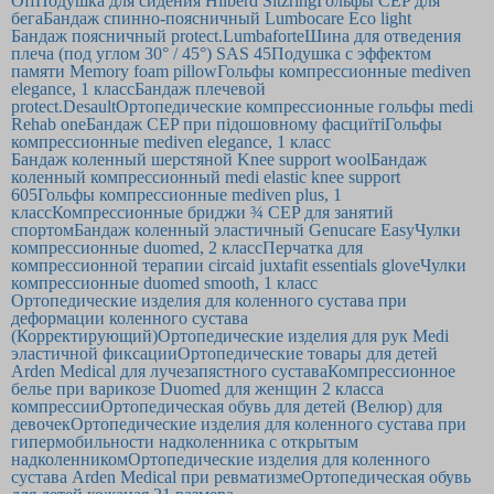
Off
Подушка для сидения Hilberd Sitzring
Гольфы CEP для
бега
Бандаж спинно-поясничный Lumbocare Eco light
Бандаж поясничный protect.Lumbaforte
Шина для отведения
плеча (под углом 30° / 45°) SAS 45
Подушка с эффектом
памяти Memory foam pillow
Гольфы компрессионные mediven
elegance, 1 класс
Бандаж плечевой
protect.Desault
Ортопедические компрессионные гольфы medi
Rehab one
Бандаж CEP при підошовному фасциїті
Гольфы
компрессионные mediven elegance, 1 класс
Бандаж коленный шерстяной Knee support wool
Бандаж
коленный компрессионный medi elastic knee support
605
Гольфы компрессионные mediven plus, 1
класс
Компрессионные бриджи ¾ CEP для занятий
спортом
Бандаж коленный эластичный Genucare Easy
Чулки
компрессионные duomed, 2 класс
Перчатка для
компрессионной терапии circaid juxtafit essentials glove
Чулки
компрессионные duomed smooth, 1 класс
Ортопедические изделия для коленного сустава при
деформации коленного сустава
(Корректирующий)
Ортопедические изделия для рук Medi
эластичной фиксации
Ортопедические товары для детей
Arden Medical для лучезапястного сустава
Компрессионное
белье при варикозе Duomed для женщин 2 класса
компрессии
Ортопедическая обувь для детей (Велюр) для
девочек
Ортопедические изделия для коленного сустава при
гипермобильности надколенника с открытым
надколенником
Ортопедические изделия для коленного
сустава Arden Medical при ревматизме
Ортопедическая обувь