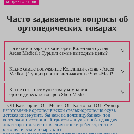
корректор пояс
Часто задаваемые вопросы об
ортопедических товарах
На какие товары из категории Коленный сустав -
Arden Medical ( Турция) самые выгодные цены?
Какие самые популярные Коленный сустав - Arden
Medical ( Турция) в интернет-магазине Shop-Medi?
Какие есть преимущества у компании
ортопедических товаров Shop-Medi?
ТОП Категории
ТОП Меню
ТОП Карточки
ТОП Фильтры
изготовление ортопедической стельки
ортопедия обувь
детская киев
купить бандаж на поясницу
бандаж под
колено
компрессионный трикотаж в украине
бандаж для
локтя
корсет для исправления осанки ребенку
детские
ортопедические товары киев