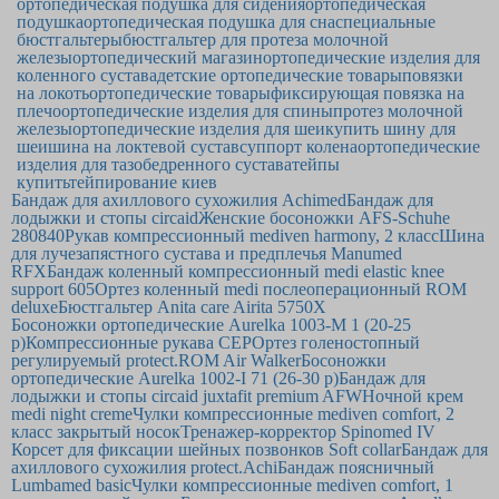
ортопедическая подушка для сидения
ортопедическая
подушка
ортопедическая подушка для сна
специальные
бюстгальтеры
бюстгальтер для протеза молочной
железы
ортопедический магазин
ортопедические изделия для
коленного сустава
детские ортопедические товары
повязки
на локоть
ортопедические товары
фиксирующая повязка на
плечо
ортопедические изделия для спины
протез молочной
железы
ортопедические изделия для шеи
купить шину для
шеи
шина на локтевой сустав
суппорт колена
ортопедические
изделия для тазобедренного сустава
тейпы
купить
тейпирование киев
Бандаж для ахиллового сухожилия Achimed
Бандаж для
лодыжки и стопы circaid
Женские босоножки AFS-Schuhe
280840
Рукав компрессионный mediven harmony, 2 класс
Шина
для лучезапястного сустава и предплечья Manumed
RFX
Бандаж коленный компрессионный medi elastic knee
support 605
Ортез коленный medi послеоперационный ROM
deluxe
Бюстгальтер Anita care Airita 5750Х
Босоножки ортопедические Aurelka 1003-M 1 (20-25
р)
Компрессионные рукава CEP
Ортез голеностопный
регулируемый protect.ROM Air Walker
Босоножки
ортопедические Aurelka 1002-I 71 (26-30 р)
Бандаж для
лодыжки и стопы circaid juxtafit premium AFW
Ночной крем
medi night creme
Чулки компрессионные mediven comfort, 2
класс закрытый носок
Тренажер-корректор Spinomed IV
Корсет для фиксации шейных позвонков Soft collar
Бандаж для
ахиллового сухожилия protect.Achi
Бандаж поясничный
Lumbamed basic
Чулки компрессионные mediven comfort, 1