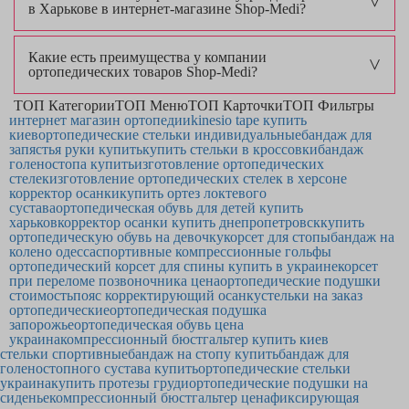
в Харькове в интернет-магазине Shop-Medi?
Какие есть преимущества у компании
ортопедических товаров Shop-Medi?
ТОП Категории
ТОП Меню
ТОП Карточки
ТОП Фильтры
интернет магазин ортопедии
kinesio tape купить
киев
ортопедические стельки индивидуальные
бандаж для
запястья руки купить
купить стельки в кроссовки
бандаж
голеностопа купить
изготовление ортопедических
стелек
изготовление ортопедических стелек в херсоне
корректор осанки
купить ортез локтевого
сустава
ортопедическая обувь для детей купить
харьков
корректор осанки купить днепропетровск
купить
ортопедическую обувь на девочку
корсет для стопы
бандаж на
колено одесса
спортивные компрессионные гольфы
ортопедический корсет для спины купить в украине
корсет
при переломе позвоночника цена
ортопедические подушки
стоимость
пояс корректирующий осанку
стельки на заказ
ортопедические
ортопедическая подушка
запорожье
ортопедическая обувь цена
украина
компрессионный бюстгальтер купить киев
стельки спортивные
бандаж на стопу купить
бандаж для
голеностопного сустава купить
ортопедические стельки
украина
купить протезы груди
ортопедические подушки на
сиденье
компрессионный бюстгальтер цена
фиксирующая