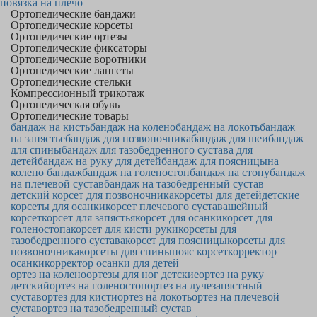
повязка на плечо
Ортопедические бандажи
Ортопедические корсеты
Ортопедические ортезы
Ортопедические фиксаторы
Ортопедические воротники
Ортопедические лангеты
Ортопедические стельки
Компрессионный трикотаж
Ортопедическая обувь
Ортопедические товары
бандаж на кисть
бандаж на колено
бандаж на локоть
бандаж
на запястье
бандаж для позвоночника
бандаж для шеи
бандаж
для спины
бандаж для тазобедренного сустава для
детей
бандаж на руку для детей
бандаж для поясницы
на
колено бандаж
бандаж на голеностоп
бандаж на стопу
бандаж
на плечевой сустав
бандаж на тазобедренный сустав
детский корсет для позвоночника
корсеты для детей
детские
корсеты для осанки
корсет плечевого сустава
шейный
корсет
корсет для запястья
корсет для осанки
корсет для
голеностопа
корсет для кисти руки
корсеты для
тазобедренного сустава
корсет для поясницы
корсеты для
позвоночника
корсеты для спины
пояс корсет
корректор
осанки
корректор осанки для детей
ортез на колено
ортезы для ног детские
ортез на руку
детский
ортез на голеностоп
ортез на лучезапястный
сустав
ортез для кисти
ортез на локоть
ортез на плечевой
сустав
ортез на тазобедренный сустав