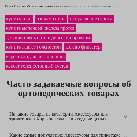
Если Вам необходимы качественные
ортопедические стельки при
комбинированном плоскостопии
— Вы на верном пути. Широкий каталог
сайта охватывает товары, как
компрессионные гетры — купить
сможете,
купить тейп
бандаж спина
исправление осанка
заказав обратную связь. В нашем магазине ортопедических товаров
купить молочный железа протез
наиболее выгодная
стоимость протеза молочной железы
в Александрии и
по Украине. Фирменный
компрессионный топ
станет продуктом,
детский обувь ортопедический бровары
которым Вы будете рады.
купить лангет голеностоп
колено фиксатор
корсет бандаж позвоночник
корсет голеностопный сустав
Часто задаваемые вопросы об
ортопедических товарах
На какие товары из категории Аксессуары для
трикотажа в Харькове самые выгодные цены?
Какие самые популярные Аксессуары для трикотажа