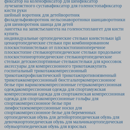
фиксатор на колено
фиксатор для шеи
фиксатор
лучезапястного сустава
фиксатор для голеностопа
фиксатор
кисти руки
шейный воротник для детей
воротник
филадельфия
воротник нельсона
воротники шанца
воротники
для шеи
воротник шанца для детей
лангетка на запястье
лангета на голеностоп
лангет для кисти
купить
индивидуальные ортопедические стельки киев
стельки igli
цена
ортопедические стельки при комбинированном
плоскостопии
стельки от плоскостопии
поперечное
плоскостопие стельки
ортопедические стельки продольное
плоскостопие
ортопедические стельки
ортопедические
стельки детские
спортивные стельки
стельки для кроссовок
аксессуары для компрессионного трикотажа
купить
госпитальный трикотаж
компрессионный
трикотаж
профилактический трикотаж
противоязвенный
трикотаж
компрессионный бюстгальтер
компрессионное
белье при варикозе
компрессионные гетры
компрессионная
одежда
компрессионная одежда для спорта
мужская
компрессионная одежда для спорта
женская компрессионная
одежда для спорта
компрессионные гольфы для
спорта
компрессионное белье при
лимфостазе
компрессионные носки для
спорта
компрессионное белье для беременных
ортопедическая обувь для детей
ортопедическая обувь для
девочки
ортопедическая обувь для мальчика
ортопедическая
обувь
ортопедическая обувь для взрослых