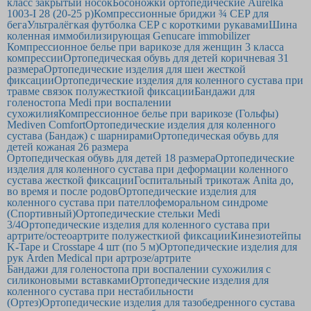
класс закрытый носок
Босоножки ортопедические Aurelka
1003-I 28 (20-25 р)
Компрессионные бриджи ¾ CEP для
бега
Ультралёгкая футболка CEP с короткими рукавами
Шина
коленная иммобилизирующая Genucare immobilizer
Компрессионное белье при варикозе для женщин 3 класса
компрессии
Ортопедическая обувь для детей коричневая 31
размера
Ортопедические изделия для шеи жесткой
фиксации
Ортопедические изделия для коленного сустава при
травме связок полужесткиой фиксации
Бандажи для
голеностопа Medi при воспалении
сухожилия
Компрессионное белье при варикозе (Гольфы)
Mediven Comfort
Ортопедические изделия для коленного
сустава (Бандаж) с шарнирами
Ортопедическая обувь для
детей кожаная 26 размера
Ортопедическая обувь для детей 18 размера
Ортопедические
изделия для коленного сустава при деформации коленного
сустава жесткой фиксации
Госпитальный трикотаж Anita до,
во время и после родов
Ортопедические изделия для
коленного сустава при пателлофеморальном синдроме
(Спортивный)
Ортопедические стельки Medi
3/4
Ортопедические изделия для коленного сустава при
артрите/остеоартрите полужесткиой фиксации
Кинезиотейпы
K-Tape и Crosstape 4 шт (по 5 м)
Ортопедические изделия для
рук Arden Medical при артрозе/артрите
Бандажи для голеностопа при воспалении сухожилия с
силиконовыми вставками
Ортопедические изделия для
коленного сустава при нестабильности
(Ортез)
Ортопедические изделия для тазобедренного сустава